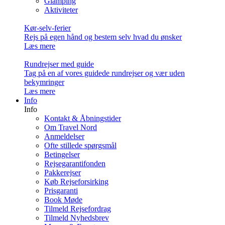
Glamping
Aktiviteter
Kør-selv-ferier
Rejs på egen hånd og bestem selv hvad du ønsker
Læs mere
Rundrejser med guide
Tag på en af vores guidede rundrejser og vær uden
bekymringer
Læs mere
Info
Info
Kontakt & Åbningstider
Om Travel Nord
Anmeldelser
Ofte stillede spørgsmål
Betingelser
Rejsegarantifonden
Pakkerejser
Køb Rejseforsirking
Prisgaranti
Book Møde
Tilmeld Rejsefordrag
Tilmeld Nyhedsbrev