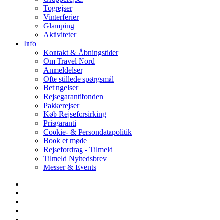
Togrejser
Vinterferier
Glamping
Aktiviteter
Info
Kontakt & Åbningstider
Om Travel Nord
Anmeldelser
Ofte stillede spørgsmål
Betingelser
Rejsegarantifonden
Pakkerejser
Køb Rejseforsirking
Prisgaranti
Cookie- & Persondatapolitik
Book et møde
Rejsefordrag - Tilmeld
Tilmeld Nyhedsbrev
Messer & Events