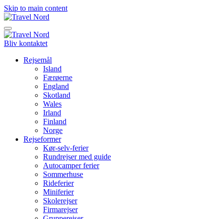
Skip to main content
Bliv kontaktet
Rejsemål
Island
Færøerne
England
Skotland
Wales
Irland
Finland
Norge
Rejseformer
Kør-selv-ferier
Rundrejser med guide
Autocamper ferier
Sommerhuse
Rideferier
Miniferier
Skolerejser
Firmarejser
Grupperejser