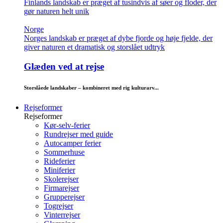
Finlands landskab er præget af tusindvis af søer og floder, der
gør naturen helt unik
Norge
Norges landskab er præget af dybe fjorde og høje fjelde, der
giver naturen et dramatisk og storslået udtryk
Glæden ved at rejse
Storslåede landskaber – kombineret med rig kulturarv...
Rejseformer
Rejseformer
Kør-selv-ferier
Rundrejser med guide
Autocamper ferier
Sommerhuse
Rideferier
Miniferier
Skolerejser
Firmarejser
Grupperejser
Togrejser
Vinterrejser