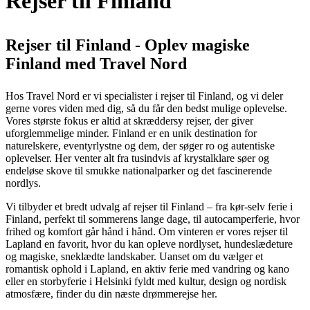
Rejser til Finland
Rejser til Finland - Oplev magiske
Finland med Travel Nord
Hos Travel Nord er vi specialister i rejser til Finland, og vi deler
gerne vores viden med dig, så du får den bedst mulige oplevelse.
Vores største fokus er altid at skræddersy rejser, der giver
uforglemmelige minder. Finland er en unik destination for
naturelskere, eventyrlystne og dem, der søger ro og autentiske
oplevelser. Her venter alt fra tusindvis af krystalklare søer og
endeløse skove til smukke nationalparker og det fascinerende
nordlys.
Vi tilbyder et bredt udvalg af rejser til Finland – fra kør-selv ferie i
Finland, perfekt til sommerens lange dage, til autocamperferie, hvor
frihed og komfort går hånd i hånd. Om vinteren er vores rejser til
Lapland en favorit, hvor du kan opleve nordlyset, hundeslædeture
og magiske, sneklædte landskaber. Uanset om du vælger et
romantisk ophold i Lapland, en aktiv ferie med vandring og kano
eller en storbyferie i Helsinki fyldt med kultur, design og nordisk
atmosfære, finder du din næste drømmerejse her.