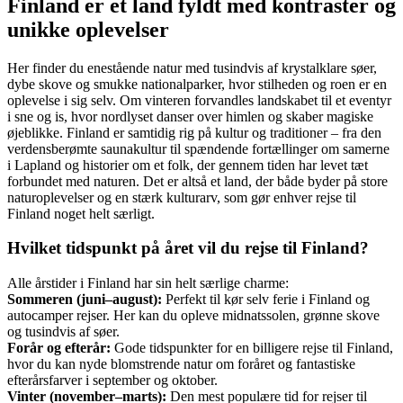
Finland er et land fyldt med kontraster og
unikke oplevelser
Her finder du enestående natur med tusindvis af krystalklare søer,
dybe skove og smukke nationalparker, hvor stilheden og roen er en
oplevelse i sig selv. Om vinteren forvandles landskabet til et eventyr
i sne og is, hvor nordlyset danser over himlen og skaber magiske
øjeblikke. Finland er samtidig rig på kultur og traditioner – fra den
verdensberømte saunakultur til spændende fortællinger om samerne
i Lapland og historier om et folk, der gennem tiden har levet tæt
forbundet med naturen. Det er altså et land, der både byder på store
naturoplevelser og en stærk kulturarv, som gør enhver rejse til
Finland noget helt særligt.
Hvilket tidspunkt på året vil du rejse til Finland?
Alle årstider i Finland har sin helt særlige charme:
Sommeren (juni–august):
Perfekt til kør selv ferie i Finland og
autocamper rejser. Her kan du opleve midnatssolen, grønne skove
og tusindvis af søer.
Forår og efterår:
Gode tidspunkter for en billigere rejse til Finland,
hvor du kan nyde blomstrende natur om foråret og fantastiske
efterårsfarver i september og oktober.
Vinter (november–marts):
Den mest populære tid for rejser til