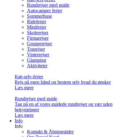
Rundrejser med guide
Autocamper ferier
Sommerhuse
Rideferier
Miniferier
Skolerejser
Firmarejser
Grupperejser
Togrejser
Vinterrejser
Glamping
Aktiviteter
Kør-selv-ferier
Rejs på egen hånd og bestem selv hvad du ønsker
Læs mere
Rundrejser med guide
Tag på en af vores guidede rundrejser og vær uden
bekymringer
Læs mere
Info
Info
Kontakt & Åbningstider