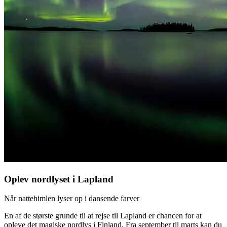
Oplev nordlyset i Lapland
Når nattehimlen lyser op i dansende farver
En af de største grunde til at rejse til Lapland er chancen for at
opleve det magiske nordlys i Finland. Fra september til marts kan du