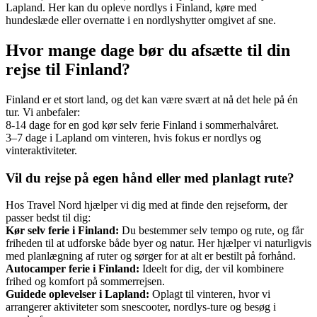
Lapland. Her kan du opleve nordlys i Finland, køre med
hundeslæde eller overnatte i en nordlyshytter omgivet af sne.
Hvor mange dage bør du afsætte til din
rejse til Finland?
Finland er et stort land, og det kan være svært at nå det hele på én
tur. Vi anbefaler:
8-14 dage for en god kør selv ferie Finland i sommerhalvåret.
3–7 dage i Lapland om vinteren, hvis fokus er nordlys og
vinteraktiviteter.
Vil du rejse på egen hånd eller med planlagt rute?
Hos Travel Nord hjælper vi dig med at finde den rejseform, der
passer bedst til dig:
Kør selv ferie i Finland:
Du bestemmer selv tempo og rute, og får
friheden til at udforske både byer og natur. Her hjælper vi naturligvis
med planlægning af ruter og sørger for at alt er bestilt på forhånd.
Autocamper ferie i Finland:
Ideelt for dig, der vil kombinere
frihed og komfort på sommerrejsen.
Guidede oplevelser i Lapland:
Oplagt til vinteren, hvor vi
arrangerer aktiviteter som snescooter, nordlys-ture og besøg i