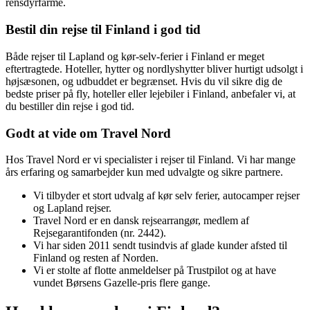
rensdyrfarme.
Bestil din rejse til Finland i god tid
Både rejser til Lapland og kør-selv-ferier i Finland er meget
eftertragtede. Hoteller, hytter og nordlyshytter bliver hurtigt udsolgt i
højsæsonen, og udbuddet er begrænset. Hvis du vil sikre dig de
bedste priser på fly, hoteller eller lejebiler i Finland, anbefaler vi, at
du bestiller din rejse i god tid.
Godt at vide om Travel Nord
Hos Travel Nord er vi specialister i rejser til Finland. Vi har mange
års erfaring og samarbejder kun med udvalgte og sikre partnere.
Vi tilbyder et stort udvalg af kør selv ferier, autocamper rejser
og Lapland rejser.
Travel Nord er en dansk rejsearrangør, medlem af
Rejsegarantifonden (nr. 2442).
Vi har siden 2011 sendt tusindvis af glade kunder afsted til
Finland og resten af Norden.
Vi er stolte af flotte anmeldelser på Trustpilot og at have
vundet Børsens Gazelle-pris flere gange.