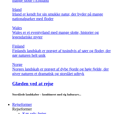
mange slotte i England
Irland
Irland er kendt for sin smukke natur, der byder på mange
nationalparker med floder
Wales
Wales er et eventyrland med mange slotte, historier og
legendariske myter
Finland
Finlands landskab er præget af tusindvis af søer og floder, der
gør naturen helt unik
Norge
Norges landskab er præget af dybe fjorde og høje fjelde, der
giver naturen et dramatisk og storslået udtryk
Glæden ved at rejse
Storslåede landskaber – kombineret med rig kulturarv...
Rejseformer
Rejseformer
Kør-selv-ferier