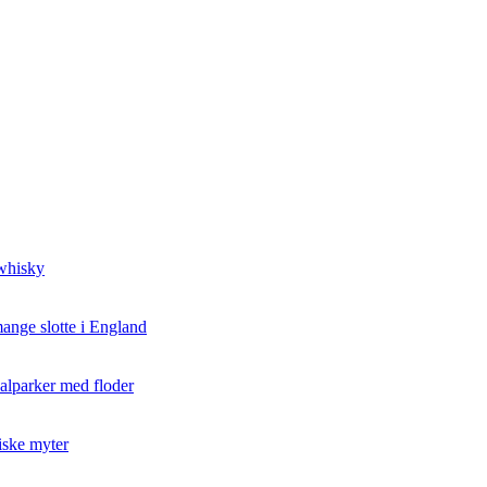
 whisky
ange slotte i England
nalparker med floder
iske myter