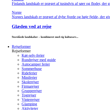
Finlands landskab er præget af tusindvis af søer og floder, der g
Norge
Norges landskab er præget af dybe fjorde og høje fjelde, der giv
Glæden ved at rejse
Storslåede landskaber – kombineret med rig kulturarv...
Rejseformer
Rejseformer
Kør-selv-ferier
Rundrejser med guide
Autocamper ferier
Sommerhuse
Rideferier
Miniferier
Skolerejser
Firmarejser
Grupperejser
Togrejser
Vinterrejser
Glamping
Aktiviteter