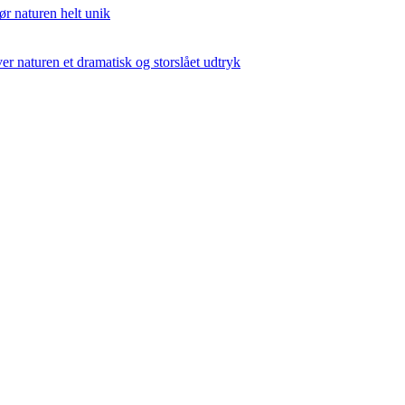
ør naturen helt unik
er naturen et dramatisk og storslået udtryk