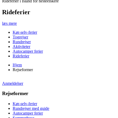
Rideferier i Island for hesteelskere
Rideferier
læs mere
Kør-selv-ferier
Togrejser
Rundrejser
Aktiviteter
Autocamper ferier
Rideferier
Hjem
Rejseformer
Anmeldelser
Rejseformer
Kør-selv-ferier
Rundrejser med guide
Autocamper ferier
Sommerhuse