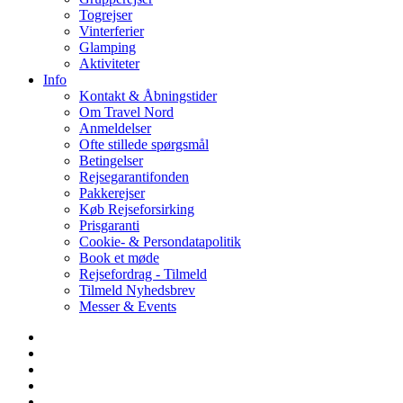
Togrejser
Vinterferier
Glamping
Aktiviteter
Info
Kontakt & Åbningstider
Om Travel Nord
Anmeldelser
Ofte stillede spørgsmål
Betingelser
Rejsegarantifonden
Pakkerejser
Køb Rejseforsirking
Prisgaranti
Cookie- & Persondatapolitik
Book et møde
Rejsefordrag - Tilmeld
Tilmeld Nyhedsbrev
Messer & Events