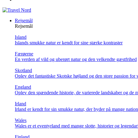
Rejsemål
Rejsemål
Island
Islands smukke natur er kendt for sine stærke kontraster
Færøerne
En verden af vild og uberørt natur og den velkendte gæstfrihed
Skotland
Oplev det fantastiske Skotske højland og den store passion for
England
Oplev den spændende historie, de varierede landskaber og de m
Irland
Irland er kendt for sin smukke natur, der byder på mange natio
Wales
Wales er et eventyrland med mange slotte, historier og legendar
Finland