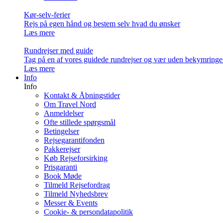
Kør-selv-ferier
Rejs på egen hånd og bestem selv hvad du ønsker
Læs mere
Rundrejser med guide
Tag på en af vores guidede rundrejser og vær uden bekymringe
Læs mere
Info
Info
Kontakt & Åbningstider
Om Travel Nord
Anmeldelser
Ofte stillede spørgsmål
Betingelser
Rejsegarantifonden
Pakkerejser
Køb Rejseforsirking
Prisgaranti
Book Møde
Tilmeld Rejsefordrag
Tilmeld Nyhedsbrev
Messer & Events
Cookie- & persondatapolitik