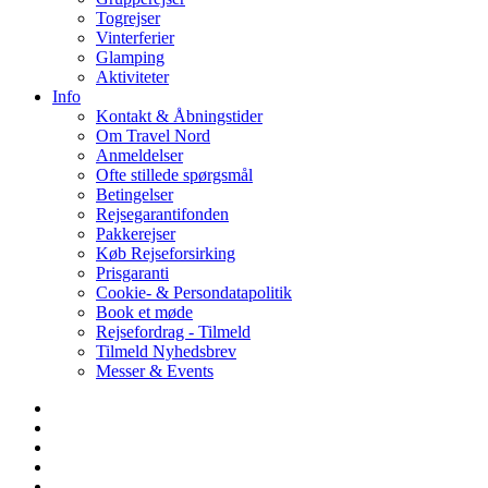
Togrejser
Vinterferier
Glamping
Aktiviteter
Info
Kontakt & Åbningstider
Om Travel Nord
Anmeldelser
Ofte stillede spørgsmål
Betingelser
Rejsegarantifonden
Pakkerejser
Køb Rejseforsirking
Prisgaranti
Cookie- & Persondatapolitik
Book et møde
Rejsefordrag - Tilmeld
Tilmeld Nyhedsbrev
Messer & Events