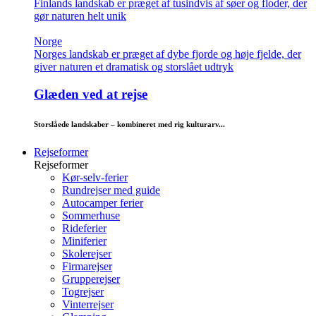
Finlands landskab er præget af tusindvis af søer og floder, der
gør naturen helt unik
Norge
Norges landskab er præget af dybe fjorde og høje fjelde, der
giver naturen et dramatisk og storslået udtryk
Glæden ved at rejse
Storslåede landskaber – kombineret med rig kulturarv...
Rejseformer
Rejseformer
Kør-selv-ferier
Rundrejser med guide
Autocamper ferier
Sommerhuse
Rideferier
Miniferier
Skolerejser
Firmarejser
Grupperejser
Togrejser
Vinterrejser