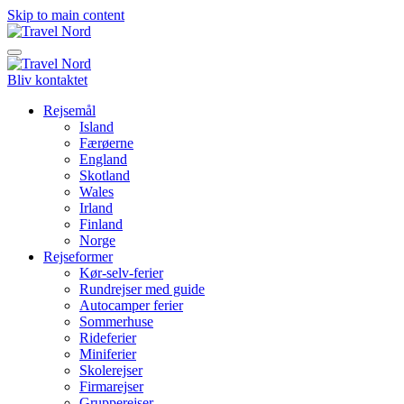
Skip to main content
Bliv kontaktet
Rejsemål
Island
Færøerne
England
Skotland
Wales
Irland
Finland
Norge
Rejseformer
Kør-selv-ferier
Rundrejser med guide
Autocamper ferier
Sommerhuse
Rideferier
Miniferier
Skolerejser
Firmarejser
Grupperejser