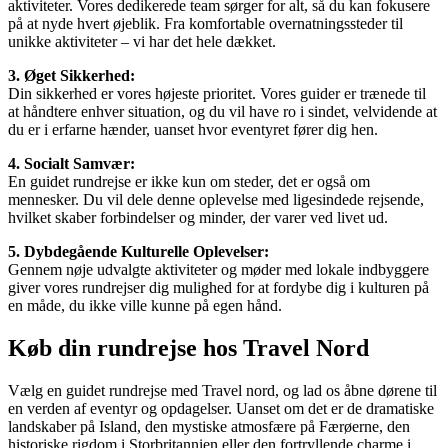
aktiviteter. Vores dedikerede team sørger for alt, så du kan fokusere
på at nyde hvert øjeblik. Fra komfortable overnatningssteder til
unikke aktiviteter – vi har det hele dækket.
3. Øget Sikkerhed:
Din sikkerhed er vores højeste prioritet. Vores guider er trænede til
at håndtere enhver situation, og du vil have ro i sindet, velvidende at
du er i erfarne hænder, uanset hvor eventyret fører dig hen.
4. Socialt Samvær:
En guidet rundrejse er ikke kun om steder, det er også om
mennesker. Du vil dele denne oplevelse med ligesindede rejsende,
hvilket skaber forbindelser og minder, der varer ved livet ud.
5. Dybdegående Kulturelle Oplevelser:
Gennem nøje udvalgte aktiviteter og møder med lokale indbyggere
giver vores rundrejser dig mulighed for at fordybe dig i kulturen på
en måde, du ikke ville kunne på egen hånd.
Køb din rundrejse hos Travel Nord
Vælg en guidet rundrejse med Travel nord, og lad os åbne dørene til
en verden af eventyr og opdagelser. Uanset om det er de dramatiske
landskaber på Island, den mystiske atmosfære på Færøerne, den
historiske rigdom i Storbritannien eller den fortryllende charme i