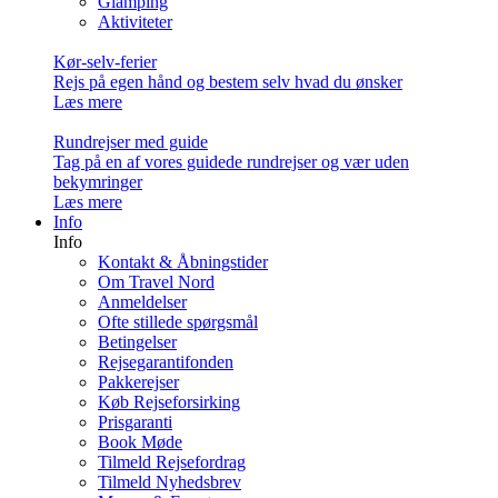
Glamping
Aktiviteter
Kør-selv-ferier
Rejs på egen hånd og bestem selv hvad du ønsker
Læs mere
Rundrejser med guide
Tag på en af vores guidede rundrejser og vær uden
bekymringer
Læs mere
Info
Info
Kontakt & Åbningstider
Om Travel Nord
Anmeldelser
Ofte stillede spørgsmål
Betingelser
Rejsegarantifonden
Pakkerejser
Køb Rejseforsirking
Prisgaranti
Book Møde
Tilmeld Rejsefordrag
Tilmeld Nyhedsbrev