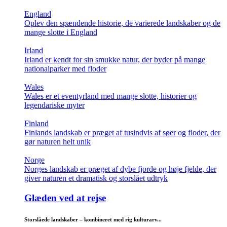
England
Oplev den spændende historie, de varierede landskaber og de
mange slotte i England
Irland
Irland er kendt for sin smukke natur, der byder på mange
nationalparker med floder
Wales
Wales er et eventyrland med mange slotte, historier og
legendariske myter
Finland
Finlands landskab er præget af tusindvis af søer og floder, der
gør naturen helt unik
Norge
Norges landskab er præget af dybe fjorde og høje fjelde, der
giver naturen et dramatisk og storslået udtryk
Glæden ved at rejse
Storslåede landskaber – kombineret med rig kulturarv...