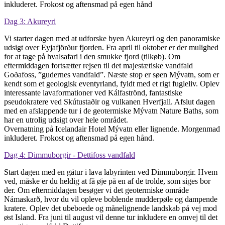
inkluderet. Frokost og aftensmad på egen hånd
Dag 3: Akureyri
Vi starter dagen med at udforske byen Akureyri og den panoramiske
udsigt over Eyjafjörður fjorden. Fra april til oktober er der mulighed
for at tage på hvalsafari i den smukke fjord (tilkøb). Om
eftermiddagen fortsætter rejsen til det majestætiske vandfald
Goðafoss, ”gudernes vandfald”. Næste stop er søen Mývatn, som er
kendt som et geologisk eventyrland, fyldt med et rigt fugleliv. Oplev
interessante lavaformationer ved Kálfaströnd, fantastiske
pseudokratere ved Skútustaðir og vulkanen Hverfjall. Afslut dagen
med en afslappende tur i de geotermiske Mývatn Nature Baths, som
har en utrolig udsigt over hele området.
Overnatning på Icelandair Hotel Mývatn eller lignende. Morgenmad
inkluderet. Frokost og aftensmad på egen hånd.
Dag 4: Dimmuborgir - Dettifoss vandfald
Start dagen med en gåtur i lava labyrinten ved Dimmuborgir. Hvem
ved, måske er du heldig at få øje på en af de trolde, som siges bor
der. Om eftermiddagen besøger vi det geotermiske område
Námaskarð, hvor du vil opleve boblende mudderpøle og dampende
kratere. Oplev det ubeboede og månelignende landskab på vej mod
øst Island. Fra juni til august vil denne tur inkludere en omvej til det