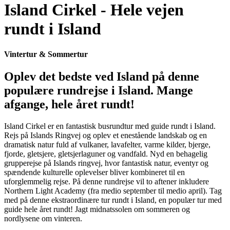
Island Cirkel - Hele vejen
rundt i Island
Vintertur & Sommertur
Oplev det bedste ved Island på denne
populære rundrejse i Island. Mange
afgange, hele året rundt!
Island Cirkel er en fantastisk busrundtur med guide rundt i Island.
Rejs på Islands Ringvej og oplev et enestående landskab og en
dramatisk natur fuld af vulkaner, lavafelter, varme kilder, bjerge,
fjorde, gletsjere, gletsjerlaguner og vandfald. Nyd en behagelig
grupperejse på Islands ringvej, hvor fantastisk natur, eventyr og
spændende kulturelle oplevelser bliver kombineret til en
uforglemmelig rejse. På denne rundrejse vil to aftener inkludere
Northern Light Academy (fra medio september til medio april). Tag
med på denne ekstraordinære tur rundt i Island, en populær tur med
guide hele året rundt! Jagt midnatssolen om sommeren og
nordlysene om vinteren.