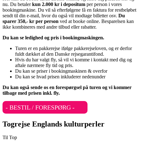
nu. Du betaler
kun 2.000 kr i depositum
per person i vores
bookingmaskine. Du vil så efterfølgene få en faktura for restbeløbet
sendt til din e-mail, hvor du også vil modtage billetter osv.
Du
sparer 350,- kr per person
ved at booke online. Besparelsen kan
ikke kombineres med andre tilbud eller rabatter.
Du kan se ledighed og pris i bookingmaskingen.
Turen er en pakkerejse ifølge pakkerejseloven, og er derfor
fuldt dækket af den Danske rejsegarantifond.
Hvis du har valgt fly, så vil vi komme i kontakt med dig og
aftale nærmere fly tid og pris.
Du kan se priser i bookingmaskinen & overfor
Du kan se hvad prisen inkluderer nedenunder
Du kan også sende os en forespørgsel på turen og vi kommer
tilbage med prisen inkl. fly.
- BESTIL / FORESPØRG -
Togrejse Englands kulturperler
Til Top