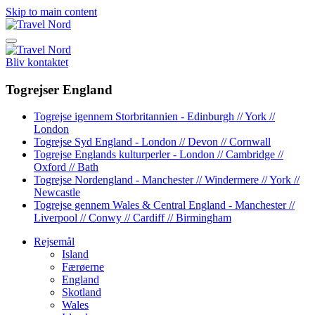
Skip to main content
Bliv kontaktet
Togrejser England
Togrejse igennem Storbritannien - Edinburgh // York //
London
Togrejse Syd England - London // Devon // Cornwall
Togrejse Englands kulturperler - London // Cambridge //
Oxford // Bath
Togrejse Nordengland - Manchester // Windermere // York //
Newcastle
Togrejse gennem Wales & Central England - Manchester //
Liverpool // Conwy // Cardiff // Birmingham
Rejsemål
Island
Færøerne
England
Skotland
Wales