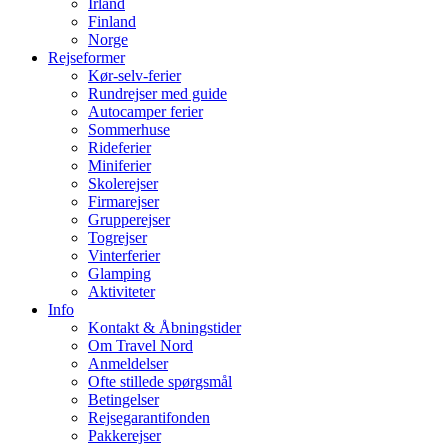
Irland
Finland
Norge
Rejseformer
Kør-selv-ferier
Rundrejser med guide
Autocamper ferier
Sommerhuse
Rideferier
Miniferier
Skolerejser
Firmarejser
Grupperejser
Togrejser
Vinterferier
Glamping
Aktiviteter
Info
Kontakt & Åbningstider
Om Travel Nord
Anmeldelser
Ofte stillede spørgsmål
Betingelser
Rejsegarantifonden
Pakkerejser