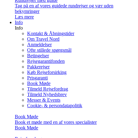
Rundrejser med guide
Tag på en af vores guidede rundrejser og vær uden
bekymringer
Læs mere
Info
Info
Kontakt & Åbningstider
Om Travel Nord
Anmeldelser
Ofte stillede spørgsmål
Betingelser
Rejsegarantifonden
Pakkerejser
Køb Rejseforsirking
Prisgaranti
Book Møde
Tilmeld Rejsefordrag
Tilmeld Nyhedsbrev
Messer & Events
Cookie- & persondatapolitik
Book Møde
Book et møde med en af vores specialister
Book Møde