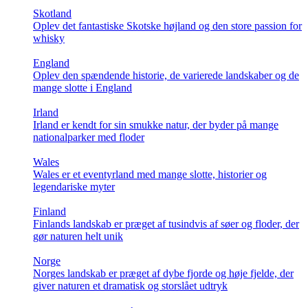
Skotland
Oplev det fantastiske Skotske højland og den store passion for
whisky
England
Oplev den spændende historie, de varierede landskaber og de
mange slotte i England
Irland
Irland er kendt for sin smukke natur, der byder på mange
nationalparker med floder
Wales
Wales er et eventyrland med mange slotte, historier og
legendariske myter
Finland
Finlands landskab er præget af tusindvis af søer og floder, der
gør naturen helt unik
Norge
Norges landskab er præget af dybe fjorde og høje fjelde, der
giver naturen et dramatisk og storslået udtryk