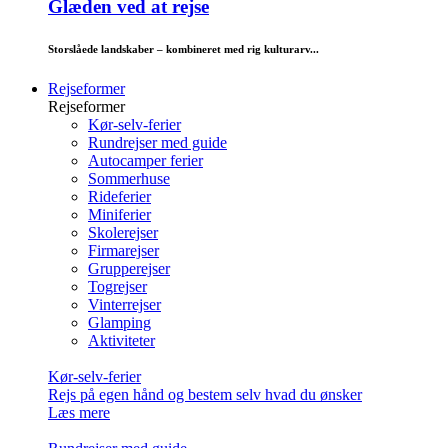
Glæden ved at rejse
Storslåede landskaber – kombineret med rig kulturarv...
Rejseformer
Rejseformer
Kør-selv-ferier
Rundrejser med guide
Autocamper ferier
Sommerhuse
Rideferier
Miniferier
Skolerejser
Firmarejser
Grupperejser
Togrejser
Vinterrejser
Glamping
Aktiviteter
Kør-selv-ferier
Rejs på egen hånd og bestem selv hvad du ønsker
Læs mere