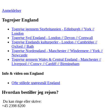
Anmeldelser
Togrejser England
Togrejse igennem Storbritannien - Edinburgh // York //
London
Togrejse Syd England - London // Devon // Cornwall
Togrejse Englands kulturperler - London // Cambridge //
Oxford // Bath
Togrejse Nordengland - Manchester // Windermere // York //
Newcastle
Togrejse gennem Wales & Central England - Manchester //
Liverpool // Conwy // Cardiff // Birmingham
Info & viden om England
Ofte stillede spørgsmål England
Hvordan bestiller jeg rejsen?
Du kan ringe eller skrive:
+45 2398 8200