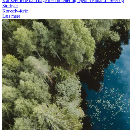
Kør-selv-ferie på 6 dage med hoteller og lejebil i Finland - Søer og
Storbyer
Kør-selv-ferie
Læs mere