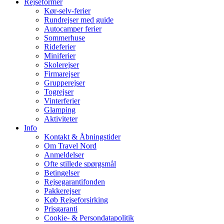
Rejseformer
Kør-selv-ferier
Rundrejser med guide
Autocamper ferier
Sommerhuse
Rideferier
Miniferier
Skolerejser
Firmarejser
Grupperejser
Togrejser
Vinterferier
Glamping
Aktiviteter
Info
Kontakt & Åbningstider
Om Travel Nord
Anmeldelser
Ofte stillede spørgsmål
Betingelser
Rejsegarantifonden
Pakkerejser
Køb Rejseforsirking
Prisgaranti
Cookie- & Persondatapolitik