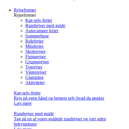
Rejseformer
Rejseformer
Kør-selv-ferier
Rundrejser med guide
Autocamper ferier
Sommerhuse
Rideferier
Miniferier
Skolerejser
Firmarejser
Grupperejser
Togrejser
Vinterrejser
Glamping
Aktiviteter
Kør-selv-ferier
Rejs på egen hånd og bestem selv hvad du ønsker
Læs mere
Rundrejser med guide
Tag på en af vores guidede rundrejser og vær uden
bekymringer