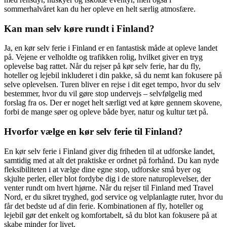
sommerhalvåret kan du her opleve en helt særlig atmosfære.
Kan man selv køre rundt i Finland?
Ja, en kør selv ferie i Finland er en fantastisk måde at opleve landet
på. Vejene er velholdte og trafikken rolig, hvilket giver en tryg
oplevelse bag rattet. Når du rejser på kør selv ferie, har du fly,
hoteller og lejebil inkluderet i din pakke, så du nemt kan fokusere på
selve oplevelsen. Turen bliver en rejse i dit eget tempo, hvor du selv
bestemmer, hvor du vil gøre stop undervejs – selvfølgelig med
forslag fra os. Der er noget helt særligt ved at køre gennem skovene,
forbi de mange søer og opleve både byer, natur og kultur tæt på.
Hvorfor vælge en kør selv ferie til Finland?
En kør selv ferie i Finland giver dig friheden til at udforske landet,
samtidig med at alt det praktiske er ordnet på forhånd. Du kan nyde
fleksibiliteten i at vælge dine egne stop, udforske små byer og
skjulte perler, eller blot fordybe dig i de store naturoplevelser, der
venter rundt om hvert hjørne. Når du rejser til Finland med Travel
Nord, er du sikret tryghed, god service og velplanlagte ruter, hvor du
får det bedste ud af din ferie. Kombinationen af fly, hoteller og
lejebil gør det enkelt og komfortabelt, så du blot kan fokusere på at
skabe minder for livet.