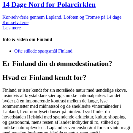
14 Dage Nord for Polarcirklen
Kør-selv-ferie gennem Lapland, Lofoten og Tromsø på 14 dage
Kør-selv-ferie
Læs mere
Info & viden om Finland
Ofte stillede spørgsmål Finland
Er Finland din drømmedestination?
Hvad er Finland kendt for?
Finland er især kendt for sin storslåede natur med uendelige skove,
tusindvis af krystalklare søer og smukke nationalparker. Landet
byder på en imponerende kontrast mellem de lange, lyse
sommernætter med midnatssol og de sneklædte vintermåneder i
Lapland, hvor nordlyset danser på himlen. I syd finder du
hovedstaden Helsinki med spændende arkitektur, kultur, shopping
og gastronomi, mens resten af landet indbyder til ro, stilhed og
unikke naturoplevelser. Lapland er verdensberømt for sin vintermagi
med rensdyr, huskyer og iskolde eventyr, men også i