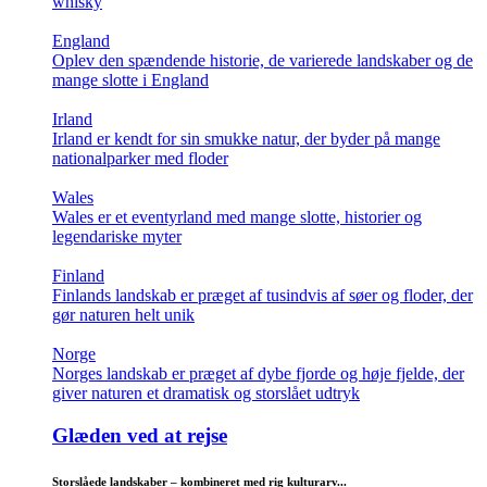
whisky
England
Oplev den spændende historie, de varierede landskaber og de
mange slotte i England
Irland
Irland er kendt for sin smukke natur, der byder på mange
nationalparker med floder
Wales
Wales er et eventyrland med mange slotte, historier og
legendariske myter
Finland
Finlands landskab er præget af tusindvis af søer og floder, der
gør naturen helt unik
Norge
Norges landskab er præget af dybe fjorde og høje fjelde, der
giver naturen et dramatisk og storslået udtryk
Glæden ved at rejse
Storslåede landskaber – kombineret med rig kulturarv...