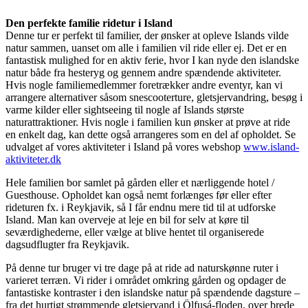
Den perfekte familie ridetur i Island
Denne tur er perfekt til familier, der ønsker at opleve Islands vilde
natur sammen, uanset om alle i familien vil ride eller ej. Det er en
fantastisk mulighed for en aktiv ferie, hvor I kan nyde den islandske
natur både fra hesteryg og gennem andre spændende aktiviteter.
Hvis nogle familiemedlemmer foretrækker andre eventyr, kan vi
arrangere alternativer såsom snescooterture, gletsjervandring, besøg i
varme kilder eller sightseeing til nogle af Islands største
naturattraktioner. Hvis nogle i familien kun ønsker at prøve at ride
en enkelt dag, kan dette også arrangeres som en del af opholdet. Se
udvalget af vores aktiviteter i Island på vores webshop
www.island-
aktiviteter.dk
Hele familien bor samlet på gården eller et nærliggende hotel /
Guesthouse. Opholdet kan også nemt forlænges før eller efter
rideturen fx. i Reykjavik, så I får endnu mere tid til at udforske
Island. Man kan overveje at leje en bil for selv at køre til
seværdighederne, eller vælge at blive hentet til organiserede
dagsudflugter fra Reykjavik.
På denne tur bruger vi tre dage på at ride ad naturskønne ruter i
varieret terræn. Vi rider i området omkring gården og opdager de
fantastiske kontraster i den islandske natur på spændende dagsture –
fra det hurtigt strømmende gletsjervand i Ölfusá-floden, over brede