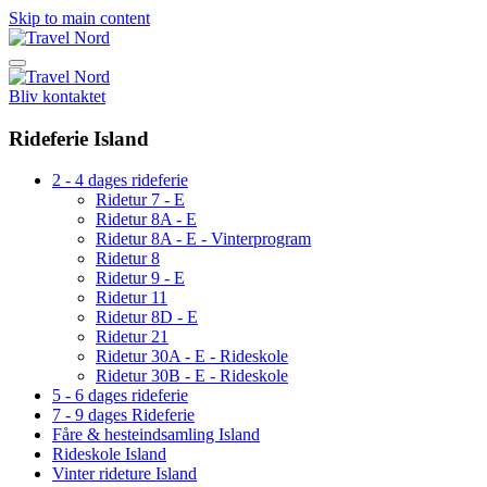
Skip to main content
Bliv kontaktet
Rideferie Island
2 - 4 dages rideferie
Ridetur 7 - E
Ridetur 8A - E
Ridetur 8A - E - Vinterprogram
Ridetur 8
Ridetur 9 - E
Ridetur 11
Ridetur 8D - E
Ridetur 21
Ridetur 30A - E - Rideskole
Ridetur 30B - E - Rideskole
5 - 6 dages rideferie
7 - 9 dages Rideferie
Fåre & hesteindsamling Island
Rideskole Island
Vinter rideture Island