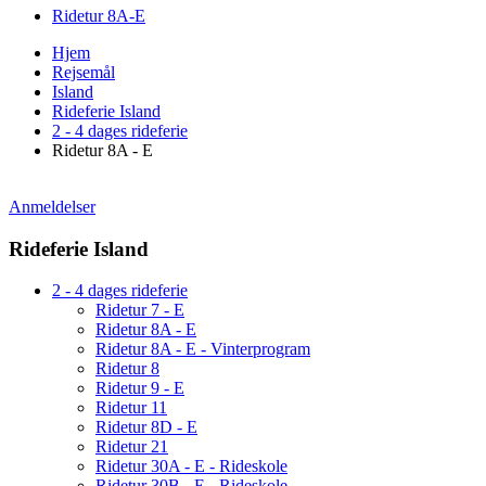
Ridetur 8A-E
Hjem
Rejsemål
Island
Rideferie Island
2 - 4 dages rideferie
Ridetur 8A - E
Anmeldelser
Rideferie Island
2 - 4 dages rideferie
Ridetur 7 - E
Ridetur 8A - E
Ridetur 8A - E - Vinterprogram
Ridetur 8
Ridetur 9 - E
Ridetur 11
Ridetur 8D - E
Ridetur 21
Ridetur 30A - E - Rideskole
Ridetur 30B - E - Rideskole