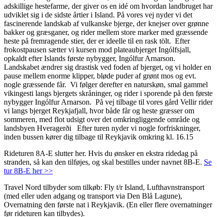
adskillige hestefarme, der giver os en idé om hvordan landbruget har
udviklet sig i de sidste årtier i Island. På vores vej nyder vi det
fascinerende landskab af vulkanske bjerge, der knejser over grønne
bakker og græsganer, og rider mellem store marker med græssende
heste på fremragende stier, der er ideelle til en rask tölt. Efter
frokostpausen sætter vi kursen mod plateaubjerget Ingólfsjall,
opkaldt efter Islands første nybygger, Ingólfur Arnarson.
Landskabet ændrer sig drastisk ved foden af bjerget, og vi holder en
pause mellem enorme klipper, bløde puder af grønt mos og evt.
nogle græssende får. Vi følger derefter en naturskøn, smal gammel
vikingesti langs bjergets skråninger, og rider i sporende på den første
nybygger Ingólfur Arnarson. På vej tilbage til vores gård Vellir rider
vi langs bjerget Reykjafjall, hvor både får og heste græsser om
sommeren, med flot udsigt over det omkringliggende område og
landsbyen Hveragerði Efter turen nyder vi nogle forfriskninger,
inden bussen kører dig tilbage til Reykjavik omkring kl. 16.15
Rideturen 8A-E slutter her. Hvis du ønsker en ekstra ridedag på
stranden, så kan den tilføjes, og skal bestilles under navnet 8B-E.
Se
tur 8B-E her >>
Travel Nord tilbyder som tilkøb: Fly t/r Island, Lufthavnstransport
(med eller uden adgang og transport via Den Blå Lagune),
Overnatning den første nat i Reykjavik. (En eller flere overnatninger
før rideturen kan tilbydes).