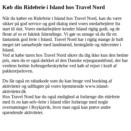
Køb din Rideferie i Island hos Travel Nord
Når du køber en Rideferie i Island hos Travel Nord, kan du være
sikker på god service og god dialog med vores medarbejdere fra
start til slut. Vores medarbejdere kender Island rigtig godt, og de
fleste af os er faktisk Islændinge. Vi gør os umage så du får en
fantastisk god ferie i Island. Travel Nord har i rigtig mange år haft
meget tæt samarbejde med landmænd, hestegårde og ridecentre i
Island.
Ved at købe turen hos Travel Nord sikrer du dig ikke kun den bedste
pris, men du er også dækket af den Danske rejsegarantifond, der har
verdens bedste forbrugerbeskyttelse ved køb af rejser i kraft af
pakkerejseloven.
Du får også en rabatkode som du kan bruge ved booking af
aktiviteter og udflugter på vores hjemmeside www.island-
aktiviteter.dk
Hos Travel Nord har du også mulighed at forlænge din rideferie
med fx en kør-selv-ferie i Island eller forlænge med nogle
overnatninger i Reykjavik, hvor man også kan prøve andre
spændende aktiviteter.