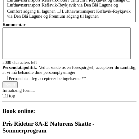
Lufthavnstransport Keflavik-hotel / centrum i Reykjavik og tilbage
Lufthavnstransport Keflavik-Reykjavik via Den Blå Lagune og
Comfort adgang til lagunen
Lufthavnstransport Keflavik-Reykjavik
via Den Blå Lagune og Premium adgang til lagunen
Kommentar
2000
characters left
Persondatapolitik:
Ved at sende os en forespørgsel, accepterer du samtidig,
at vi må behandle dine personoplysninger
Persondata - Jeg accepterer betingelserne *
*
Send
Initializing form...
Til top
Book online:
Pris Ridetur 8A-E Naturens Skatte -
Sommerprogram