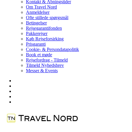
Kontakt & Åbningstider
Om Travel Nord
Anmeldelser
Ofte stillede spørgsmål
Betingelser
Rejsegarantifonden
Pakkerejser
Køb Rejseforsirking
Prisgaranti
Cookie- & Persondatapolitik
Book et møde
Rejsefordrag - Tilmeld
Tilmeld Nyhedsbrev
Messer & Events