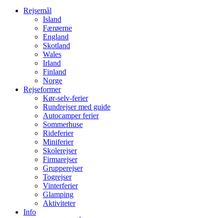
Rejsemål
Island
Færøerne
England
Skotland
Wales
Irland
Finland
Norge
Rejseformer
Kør-selv-ferier
Rundrejser med guide
Autocamper ferier
Sommerhuse
Rideferier
Miniferier
Skolerejser
Firmarejser
Grupperejser
Togrejser
Vinterferier
Glamping
Aktiviteter
Info