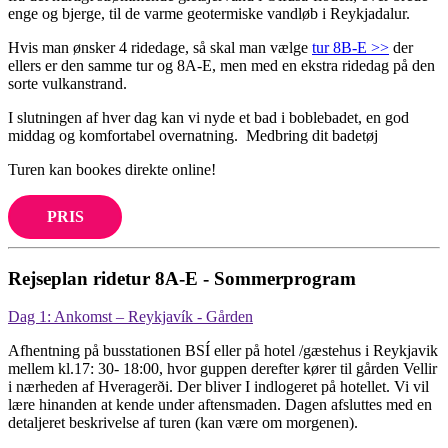
enge og bjerge, til de varme geotermiske vandløb i Reykjadalur.
Hvis man ønsker 4 ridedage, så skal man vælge
tur 8B-E >>
der
ellers er den samme tur og 8A-E, men med en ekstra ridedag på den
sorte vulkanstrand.
I slutningen af hver dag kan vi nyde et bad i boblebadet, en god
middag og komfortabel overnatning. Medbring dit badetøj
Turen kan bookes direkte online!
PRIS
Rejseplan ridetur 8A-E - Sommerprogram
Dag 1: Ankomst – Reykjavík - Gården
Afhentning på busstationen BSÍ eller på hotel /gæstehus i Reykjavik
mellem kl.17: 30- 18:00, hvor guppen derefter kører til gården Vellir
i nærheden af Hveragerði. Der bliver I indlogeret på hotellet. Vi vil
lære hinanden at kende under aftensmaden. Dagen afsluttes med en
detaljeret beskrivelse af turen (kan være om morgenen).