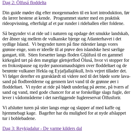
Dag 2: Ölfusá floddelta
Din guide møder dig efter morgenmaden til en kort introduktion, før
du lærer hestene at kende. Programmet starter med en praktisk
rideopvisning, efterfulgt af et par runder i ridehallen eller foldene.
Så begynder vi at ride ud i naturen og opdage det smukke landskab,
der åbner sig mellem de vulkanske bjerge og Atlanterhavet i det
sydlige Island. Vi begynder turen på fine ridestier langs vores
grønne enge, som er ideelle til at prøve den islandske hest særlige
gangart, tölt. Stien forsætter langs floden Gljúfurá til en gammel
kirkegård tæt på den mægtige gletsjerflod Ölusá, hvor vi stopper for
en frokostpause og nyder panoramaudsigten over floddeltaet og de
berømte vulkaner Hekla og Eyjafjallajökull, hvis vejret tillader det.
Vi følger derefter en græsklædt sti videre ned til det bløde sorte lava-
sand på flodbredderne og gennem lavt vand til de grønne øer i
floddeltaet. Vi nyder at ride på blødt underlag på øerne, på tværs af
sand og vand, med gode chancer for at se forskellige slags fugle, der
lever i vådområderne i det nærliggende fuglereservat Ölfusforir.
Vi afslutter turen på stier langs enge og slapper af med kaffe og
hjemmebagt kage. Bagefter har du mulighed for at nyde afslappet
tur i boblebadene.
Dag 3: Reykjadalur - De varme kilders dal