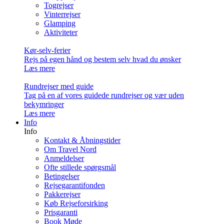
Togrejser
Vinterrejser
Glamping
Aktiviteter
Kør-selv-ferier
Rejs på egen hånd og bestem selv hvad du ønsker
Læs mere
Rundrejser med guide
Tag på en af vores guidede rundrejser og vær uden
bekymringer
Læs mere
Info
Info
Kontakt & Åbningstider
Om Travel Nord
Anmeldelser
Ofte stillede spørgsmål
Betingelser
Rejsegarantifonden
Pakkerejser
Køb Rejseforsirking
Prisgaranti
Book Møde