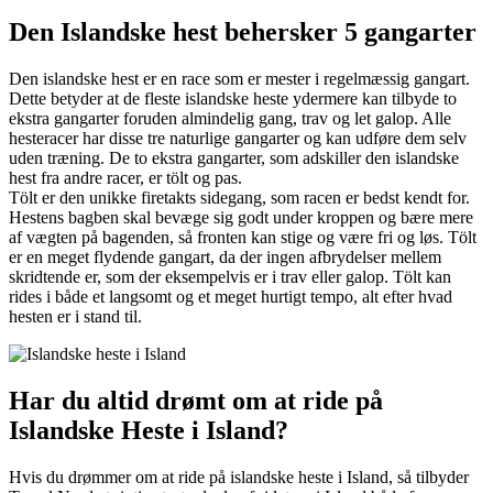
Den Islandske hest behersker 5 gangarter
Den islandske hest er en race som er mester i regelmæssig gangart.
Dette betyder at de fleste islandske heste ydermere kan tilbyde to
ekstra gangarter foruden almindelig gang, trav og let galop. Alle
hesteracer har disse tre naturlige gangarter og kan udføre dem selv
uden træning. De to ekstra gangarter, som adskiller den islandske
hest fra andre racer, er tölt og pas.
Tölt er den unikke firetakts sidegang, som racen er bedst kendt for.
Hestens bagben skal bevæge sig godt under kroppen og bære mere
af vægten på bagenden, så fronten kan stige og være fri og løs. Tölt
er en meget flydende gangart, da der ingen afbrydelser mellem
skridtende er, som der eksempelvis er i trav eller galop. Tölt kan
rides i både et langsomt og et meget hurtigt tempo, alt efter hvad
hesten er i stand til.
Har du altid drømt om at ride på
Islandske Heste i Island?
Hvis du drømmer om at ride på islandske heste i Island, så tilbyder