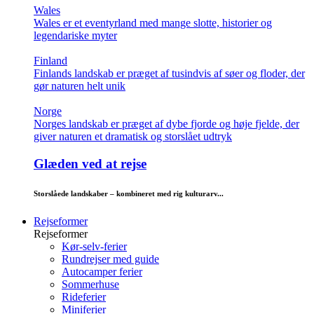
Wales
Wales er et eventyrland med mange slotte, historier og
legendariske myter
Finland
Finlands landskab er præget af tusindvis af søer og floder, der
gør naturen helt unik
Norge
Norges landskab er præget af dybe fjorde og høje fjelde, der
giver naturen et dramatisk og storslået udtryk
Glæden ved at rejse
Storslåede landskaber – kombineret med rig kulturarv...
Rejseformer
Rejseformer
Kør-selv-ferier
Rundrejser med guide
Autocamper ferier
Sommerhuse
Rideferier
Miniferier