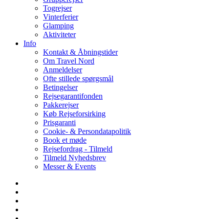
Togrejser
Vinterferier
Glamping
Aktiviteter
Info
Kontakt & Åbningstider
Om Travel Nord
Anmeldelser
Ofte stillede spørgsmål
Betingelser
Rejsegarantifonden
Pakkerejser
Køb Rejseforsirking
Prisgaranti
Cookie- & Persondatapolitik
Book et møde
Rejsefordrag - Tilmeld
Tilmeld Nyhedsbrev
Messer & Events