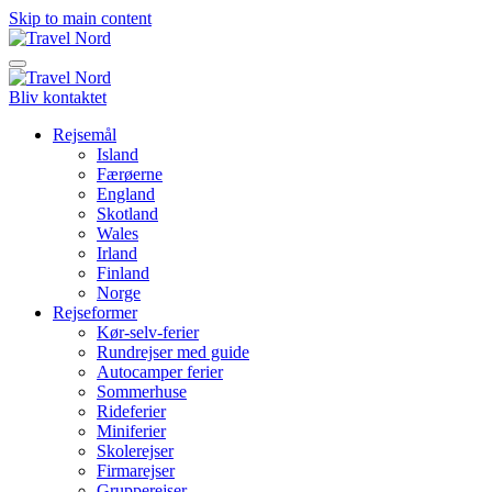
Skip to main content
Bliv kontaktet
Rejsemål
Island
Færøerne
England
Skotland
Wales
Irland
Finland
Norge
Rejseformer
Kør-selv-ferier
Rundrejser med guide
Autocamper ferier
Sommerhuse
Rideferier
Miniferier
Skolerejser
Firmarejser
Grupperejser