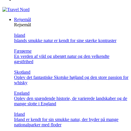
Rejsemål
Rejsemål
Island
Islands smukke natur er kendt for sine stærke kontraster
Færøerne
En verden af vild og uberørt natur og den velkendte
gæstfrihed
Skotland
Oplev det fantastiske Skotske højland og den store passion for
whisky
England
Oplev den spændende historie, de varierede landskaber og de
mange slotte i England
Irland
Irland er kendt for sin smukke natur, der byder på mange
nationalparker med floder