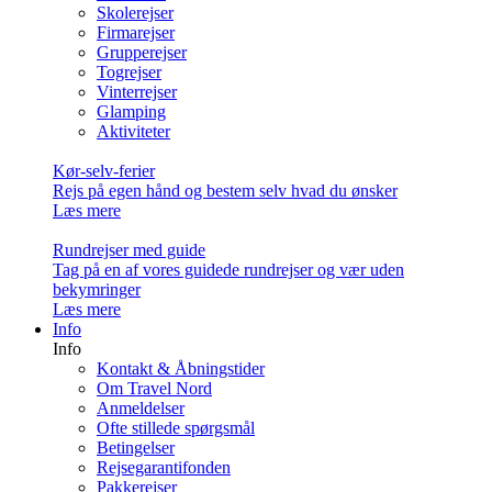
Skolerejser
Firmarejser
Grupperejser
Togrejser
Vinterrejser
Glamping
Aktiviteter
Kør-selv-ferier
Rejs på egen hånd og bestem selv hvad du ønsker
Læs mere
Rundrejser med guide
Tag på en af vores guidede rundrejser og vær uden
bekymringer
Læs mere
Info
Info
Kontakt & Åbningstider
Om Travel Nord
Anmeldelser
Ofte stillede spørgsmål
Betingelser
Rejsegarantifonden
Pakkerejser