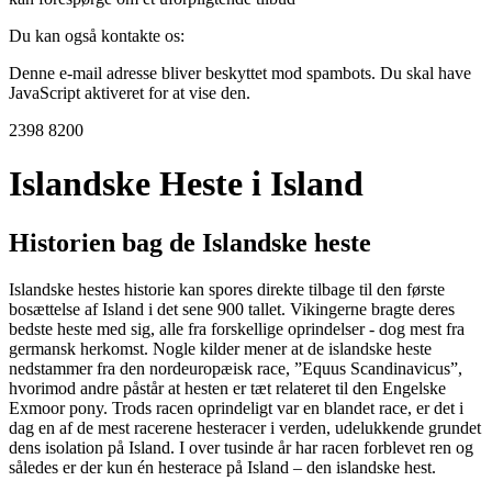
Du kan også kontakte os:
Denne e-mail adresse bliver beskyttet mod spambots. Du skal have
JavaScript aktiveret for at vise den.
2398 8200
Islandske Heste i Island
Historien bag de Islandske heste
Islandske hestes historie kan spores direkte tilbage til den første
bosættelse af Island i det sene 900 tallet. Vikingerne bragte deres
bedste heste med sig, alle fra forskellige oprindelser - dog mest fra
germansk herkomst. Nogle kilder mener at de islandske heste
nedstammer fra den nordeuropæisk race, ”Equus Scandinavicus”,
hvorimod andre påstår at hesten er tæt relateret til den Engelske
Exmoor pony. Trods racen oprindeligt var en blandet race, er det i
dag en af de mest racerene hesteracer i verden, udelukkende grundet
dens isolation på Island. I over tusinde år har racen forblevet ren og
således er der kun én hesterace på Island – den islandske hest.