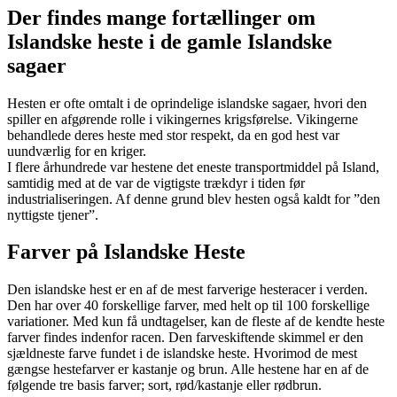
Der findes mange fortællinger om
Islandske heste i de gamle Islandske
sagaer
Hesten er ofte omtalt i de oprindelige islandske sagaer, hvori den
spiller en afgørende rolle i vikingernes krigsførelse. Vikingerne
behandlede deres heste med stor respekt, da en god hest var
uundværlig for en kriger.
I flere århundrede var hestene det eneste transportmiddel på Island,
samtidig med at de var de vigtigste trækdyr i tiden før
industrialiseringen. Af denne grund blev hesten også kaldt for ”den
nyttigste tjener”.
Farver på Islandske Heste
Den islandske hest er en af de mest farverige hesteracer i verden.
Den har over 40 forskellige farver, med helt op til 100 forskellige
variationer. Med kun få undtagelser, kan de fleste af de kendte heste
farver findes indenfor racen. Den farveskiftende skimmel er den
sjældneste farve fundet i de islandske heste. Hvorimod de mest
gængse hestefarver er kastanje og brun. Alle hestene har en af de
følgende tre basis farver; sort, rød/kastanje eller rødbrun.