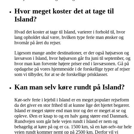
Hvor meget koster det at tage til
Island?
Hvad det koster at tage til Island, varierer i forhold til, hvor
lang opholdet skal være, hvilken type ferie man ønsker og
hvornår på året du rejser.
Ligesom mange andre destinationer, er der også højsæson og
lavsæson i Island, hvor højsæson går fra juni til september, og
hvor man kan forvente højere priser end i lavsæsonen. Gå på
opdagelse på vores hjemmeside i de forskellige typer af rejser
som vi tilbyder, for at se de forskellige prisklasser.
Kan man selv køre rundt på Island?
Kør-selv ferie i lejebil i Island er en meget populær rejseform
da det giver en stor frihed til at kunne lige det hjertet begærer.
Island er meget større end man tror og der er meget at se og
opleve. Øen er knap to og en halv gang større end Danmark.
Rundvejen som går hele vejen rundt i Island er nem og
behagelig at køre på og er ca. 1500 km, så en kør-selv-tur hele
vejen rundt kommer nemt op på 2500 km. Derfor vil vi