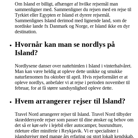
Om Island er billigt, afhænger af hvilke rejsemål man
sammenligner med. Sammenligner du rejsen med en rejse til
Tyrkiet eller Egypten er Island et dyrere rejsemål.
Sammenlignes Island derimod med lignende land, som de
nordiske lande fx Danmark og Norge, er Island ikke en dyr
destination.
Hvornår kan man se nordlys på
Island?
Nordlysene danser over nattehimlen i Island i vinterhalvåret.
Man kan være heldig at opleve dette unikke og smukke
naturfænomen fra oktober til april. Hvis rejseformålet er at
opleve nordlys, anbefaler vi at rejse i perioden november til
februar, for at få større sandsynlighed opleve dette.
Hvem arrangerer rejser til Island?
Travel Nord arrangerer rejser til Island. Travel Nord tilbyder
skræddersyede rejser som passer til dine ønsker og behov om
det så er kør-selv i lejebil eller autocamper, busrundture,
rideture eller miniferie i Reykjavik. Vi er specialister i
islandsrejser med mange års erfaring og stort lokalt kendskab.