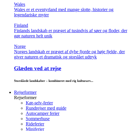
Wales
Wales er et eventyrland med mange slotte, historier og
legendariske myter
Finland
Finlands landskab er præget af tusindvis af søer og floder, der
gør naturen helt unik
Norge
Norges landskab er præget af dybe fjorde og høje fjelde, der
giver naturen et dramatisk og storslået udtryk
Glæden ved at rejse
Storslåede landskaber – kombineret med rig kulturarv...
Rejseformer
Rejseformer
Kør-selv-ferier
Rundrejser med guide
Autocamper ferier
Sommerhuse
Rideferier
Miniferier