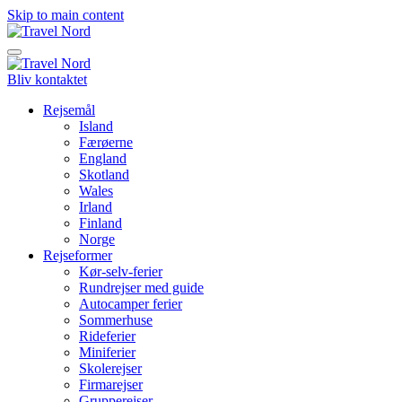
Skip to main content
Bliv kontaktet
Rejsemål
Island
Færøerne
England
Skotland
Wales
Irland
Finland
Norge
Rejseformer
Kør-selv-ferier
Rundrejser med guide
Autocamper ferier
Sommerhuse
Rideferier
Miniferier
Skolerejser
Firmarejser
Grupperejser