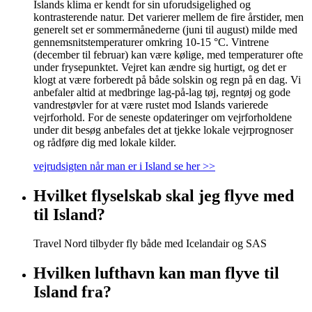
Islands klima er kendt for sin uforudsigelighed og
kontrasterende natur. Det varierer mellem de fire årstider, men
generelt set er sommermånederne (juni til august) milde med
gennemsnitstemperaturer omkring 10-15 °C. Vintrene
(december til februar) kan være kølige, med temperaturer ofte
under frysepunktet. Vejret kan ændre sig hurtigt, og det er
klogt at være forberedt på både solskin og regn på en dag. Vi
anbefaler altid at medbringe lag-på-lag tøj, regntøj og gode
vandrestøvler for at være rustet mod Islands varierede
vejrforhold. For de seneste opdateringer om vejrforholdene
under dit besøg anbefales det at tjekke lokale vejrprognoser
og rådføre dig med lokale kilder.
vejrudsigten når man er i Island se her >>
Hvilket flyselskab skal jeg flyve med
til Island?
Travel Nord tilbyder fly både med Icelandair og SAS
Hvilken lufthavn kan man flyve til
Island fra?