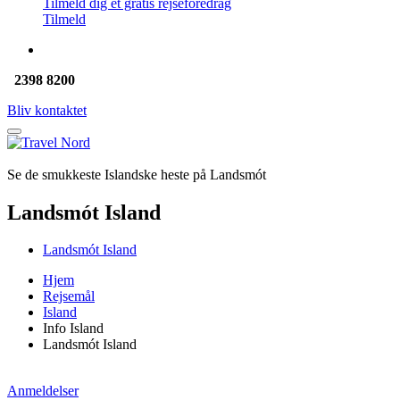
Tilmeld dig et gratis rejseforedrag
Tilmeld
2398 8200
Bliv kontaktet
Se de smukkeste Islandske heste på Landsmót
Landsmót Island
Landsmót Island
Hjem
Rejsemål
Island
Info Island
Landsmót Island
Anmeldelser