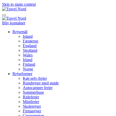
Skip to main content
Bliv kontaktet
Rejsemål
Island
Færøerne
England
Skotland
Wales
Irland
Finland
Norge
Rejseformer
Kør-selv-ferier
Rundrejser med guide
Autocamper ferier
Sommerhuse
Rideferier
Miniferier
Skolerejser
Firmarejser
Grupperejser