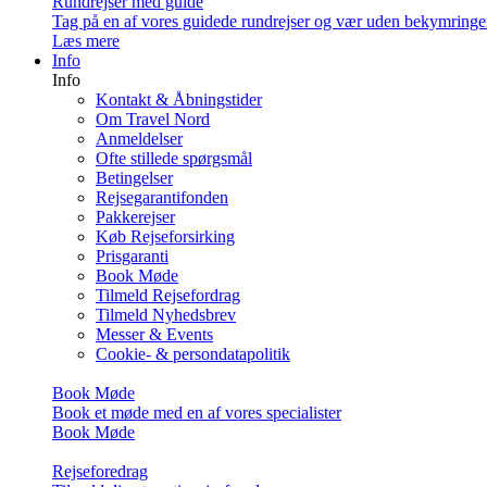
Rundrejser med guide
Tag på en af vores guidede rundrejser og vær uden bekymringe
Læs mere
Info
Info
Kontakt & Åbningstider
Om Travel Nord
Anmeldelser
Ofte stillede spørgsmål
Betingelser
Rejsegarantifonden
Pakkerejser
Køb Rejseforsirking
Prisgaranti
Book Møde
Tilmeld Rejsefordrag
Tilmeld Nyhedsbrev
Messer & Events
Cookie- & persondatapolitik
Book Møde
Book et møde med en af vores specialister
Book Møde
Rejseforedrag