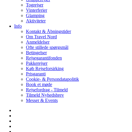
Togrejser
Vinterferier
Glamping
Aktiviteter
Info
Kontakt & Åbningstider
Om Travel Nord
Anmeldelser
Ofte stillede spørgsmål
Betingelser
Rejsegarantifonden
Pakkerejser
Køb Rejseforsirking
Prisgaranti
Cookie- & Persondatapolitik
Book et møde
Rejsefordrag - Tilmeld
Tilmeld Nyhedsbrev
Messer & Events