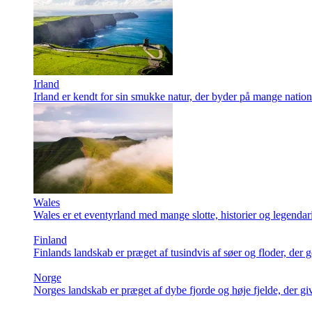
Irland
Irland er kendt for sin smukke natur, der byder på mange natio
Wales
Wales er et eventyrland med mange slotte, historier og legendar
Finland
Finlands landskab er præget af tusindvis af søer og floder, der g
Norge
Norges landskab er præget af dybe fjorde og høje fjelde, der giv