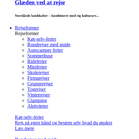
Glæden ved at rejse
Storslåede landskaber – kombineret med rig kulturarv...
Rejseformer
Rejseformer
Kør-selv-ferier
Rundrejser med guide
Autocamper ferier
Sommerhuse
Rideferier
Miniferier
Skolerejser
Firmarejser
Grupperejser
Togrejser
Vinterrejser
Glamping
Aktiviteter
Kør-selv-ferier
Rejs på egen hånd og bestem selv hvad du ønsker
Læs mere