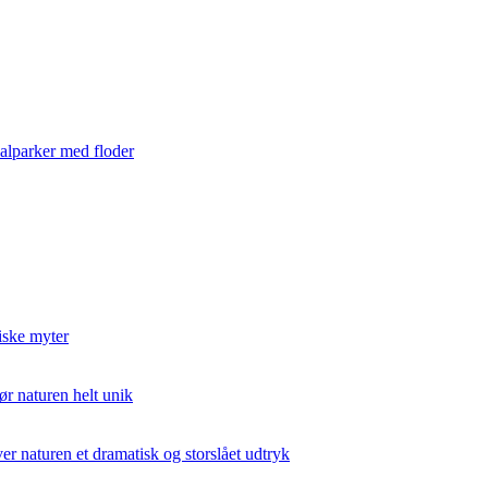
nalparker med floder
iske myter
ør naturen helt unik
er naturen et dramatisk og storslået udtryk