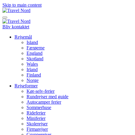
Skip to main content
Bliv kontaktet
Rejsemål
Island
Færøerne
England
Skotland
Wales
Irland
Finland
Norge
Rejseformer
Kør-selv-ferier
Rundrejser med guide
Autocamper ferier
Sommerhuse
Rideferier
Miniferier
Skolerejser
Firmarejser
Grupperejser