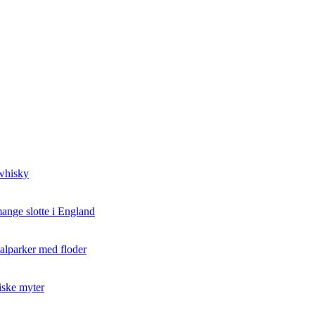
 whisky
ange slotte i England
nalparker med floder
iske myter