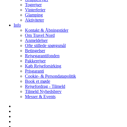
Togrejser
Vinterferier
Glamping
Aktiviteter
Info
Kontakt & Åbningstider
Om Travel Nord
Anmeldelser
Ofte stillede spørgsmål
Betingelser
Rejsegarantifonden
Pakkerejser
Køb Rejseforsirking
Prisgaranti
Cookie- & Persondatapolitik
Book et møde
Rejsefordrag - Tilmeld
Tilmeld Nyhedsbrev
Messer & Events