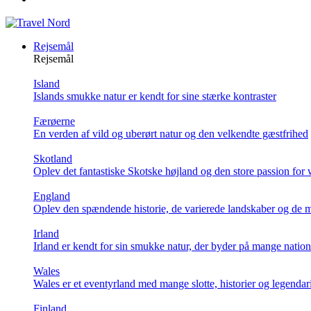
Rejsemål
Rejsemål
Island
Islands smukke natur er kendt for sine stærke kontraster
Færøerne
En verden af vild og uberørt natur og den velkendte gæstfrihed
Skotland
Oplev det fantastiske Skotske højland og den store passion for
England
Oplev den spændende historie, de varierede landskaber og de m
Irland
Irland er kendt for sin smukke natur, der byder på mange natio
Wales
Wales er et eventyrland med mange slotte, historier og legendar
Finland