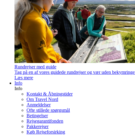
Rundrejser med guide
Tag på en af vores guidede rundrejser og vær uden bekymringe
Læs mere
Info
Info
Kontakt & Åbningstider
Om Travel Nord
Anmeldelser
Ofte stillede spørgsmål
Betingelser
Rejsegarantifonden
Pakkerejser
Køb Rejseforsirking