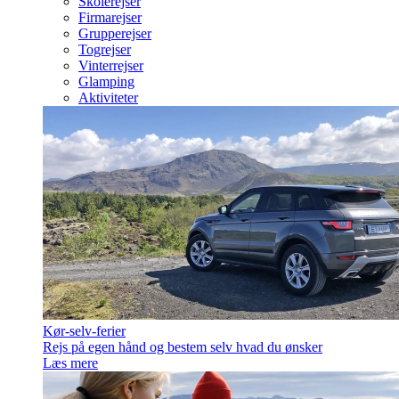
Skolerejser
Firmarejser
Grupperejser
Togrejser
Vinterrejser
Glamping
Aktiviteter
Kør-selv-ferier
Rejs på egen hånd og bestem selv hvad du ønsker
Læs mere