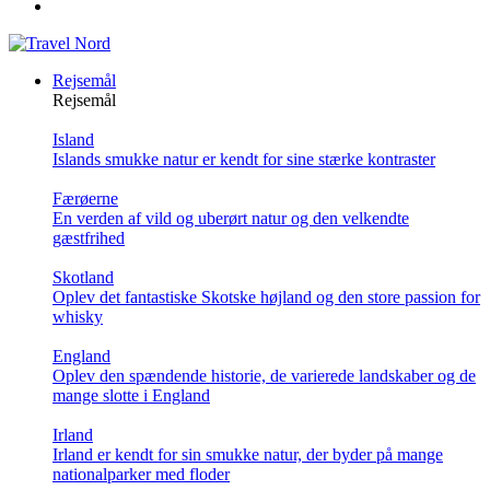
Rejsemål
Rejsemål
Island
Islands smukke natur er kendt for sine stærke kontraster
Færøerne
En verden af vild og uberørt natur og den velkendte
gæstfrihed
Skotland
Oplev det fantastiske Skotske højland og den store passion for
whisky
England
Oplev den spændende historie, de varierede landskaber og de
mange slotte i England
Irland
Irland er kendt for sin smukke natur, der byder på mange
nationalparker med floder