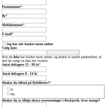
Postnummer
*
By
*
Mobilnummer
*
E-mail
*
Jeg har selv booket turen online
Vælg dato
Åben kalenderen
Hvis du
ikke
har booket turen online, og ønsker et samlet pakketilbud, så
skal du vælge en dato her ovenfor.
Antal deltagere 15 - 99 år
*
Antal deltagere 8 - 14 år
Ønsker du tilbud på flybilletter?
*
ja
nej
Ønsker du at tilføje ekstra overnatninger i Reykjavik, hvor mange?