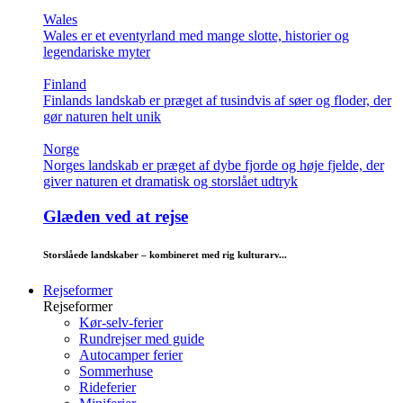
Wales
Wales er et eventyrland med mange slotte, historier og
legendariske myter
Finland
Finlands landskab er præget af tusindvis af søer og floder, der
gør naturen helt unik
Norge
Norges landskab er præget af dybe fjorde og høje fjelde, der
giver naturen et dramatisk og storslået udtryk
Glæden ved at rejse
Storslåede landskaber – kombineret med rig kulturarv...
Rejseformer
Rejseformer
Kør-selv-ferier
Rundrejser med guide
Autocamper ferier
Sommerhuse
Rideferier