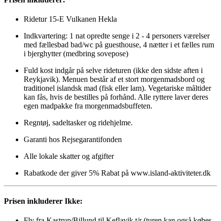
Ridetur 15-E Vulkanen Hekla
Indkvartering: 1 nat opredte senge i 2 - 4 personers værelser
med fællesbad bad/wc på guesthouse, 4 nætter i et fælles rum
i bjerghytter (medbring sovepose)
Fuld kost indgår på selve rideturen (ikke den sidste aften i
Reykjavik). Menuen består af et stort morgenmadsbord og
traditionel islandsk mad (fisk eller lam). Vegetariske måltider
kan fås, hvis de bestilles på forhånd. Alle ryttere laver deres
egen madpakke fra morgenmadsbuffeten.
Regntøj, sadeltasker og ridehjelme.
Garanti hos Rejsegarantifonden
Alle lokale skatter og afgifter
Rabatkode der giver 5% Rabat på www.island-aktiviteter.dk
Prisen inkluderer Ikke:
Fly fra Kastrup/Billund til Keflavik t/r (turen kan også købes