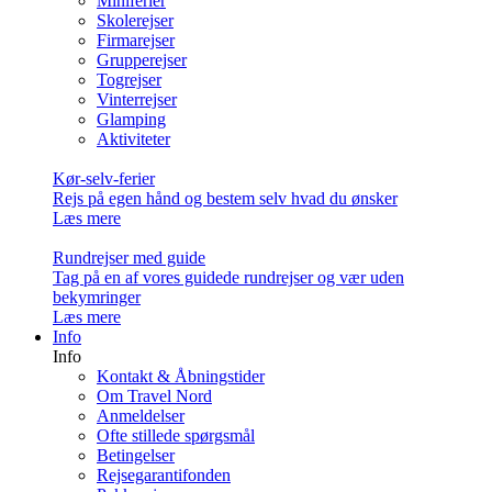
Miniferier
Skolerejser
Firmarejser
Grupperejser
Togrejser
Vinterrejser
Glamping
Aktiviteter
Kør-selv-ferier
Rejs på egen hånd og bestem selv hvad du ønsker
Læs mere
Rundrejser med guide
Tag på en af vores guidede rundrejser og vær uden
bekymringer
Læs mere
Info
Info
Kontakt & Åbningstider
Om Travel Nord
Anmeldelser
Ofte stillede spørgsmål
Betingelser
Rejsegarantifonden