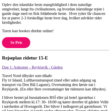
Oplev den islandske hests mangfoldighed i dens naturlige
omgivelser, langt fra civilisationen, og hvordan islændinge rejste i
gamle dage med en flok fritløbende heste. Hver rytter får chancen
for at prøve 2-3 forskellige heste hver dag, hvilket udvikler rider
færdigheder.
Turen kan bookes direkte online!
Se Pris
Rejseplan ridetur 15-E
Dag 1: Ankomst – Reykjavík - Gården
Travel Nord tilbyder som tilkøb:
Fly t/r Island, Lufthavnstransport (med eller uden adgang og
transport via Den Blå Lagune), Overnatning den første nat i
Reykjavik. (En eller flere overnatninger før rideturen kan tilbydes).
I bliver hentet på busstationen BSÍ eller på hotel /gæstehus i
Reykjavik mellem kl.17: 30- 18:00 og kører derefter til gården Vellir
i nærheden af Hveragerði. Der bliver I indlogeret på gæstehuset. Vi
vil lære hinanden at kende under aftensmaden. Dagen afsluttes med