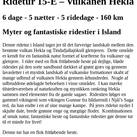
Ridetur 15-E – Vulkanen Hekla
6 dage - 5 nætter - 5 ridedage - 160 km
Myter og fantastiske ridestier i Island
Denne ridetur i Island tager jer til det farverige landskab mellem den
berømte vulkan Hekla og Tindafjallajökull gletsjeren. Dette område
er kendt for en fantastisk natur formet af kræfterne fra vulkaner og
gletsjere. I rider med en flok fritløbende heste på dejlige, bløde
ridestier på den sorte sandbund dækket af grønt græs og gennem
lavasletter i et mystisk landskab af vulkanske formationer skabt af
mange udbrud af vulkanen Hekla gennem århundreder. Nogle af
udbruddene ødelagde beboelsen i visse områder. I kan mærke
tilstedeværelsen af naturkraften og mystikken omkring Hekla
sammen med elementer fra de gamle sagaer. Ridestien følger en
gammel vikingesti som vikingen Gunnar fra hlídarendi i Njál’s Saga
red, da han endte i en af sine mange kampe. På jeres ridetur nyder I
skjulte dale, brede grønne enge og mægtige floder. Kombinationen
af smuk natur, fantastiske heste og fantastiske ridestier gør denne tur
til et minde for livet!
Denne tur har en flok fritløbende heste.