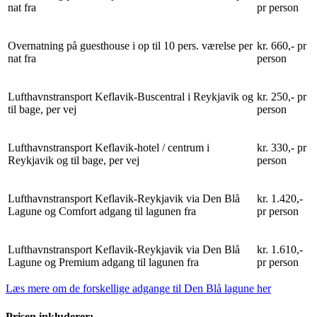
nat fra
pr person
Overnatning på guesthouse i op til 10 pers. værelse per
kr. 660,- pr
nat fra
person
Lufthavnstransport Keflavik-Buscentral i Reykjavik og
kr. 250,- pr
til bage, per vej
person
Lufthavnstransport Keflavik-hotel / centrum i
kr. 330,- pr
Reykjavik og til bage, per vej
person
Lufthavnstransport Keflavik-Reykjavik via Den Blå
kr. 1.420,-
Lagune og Comfort adgang til lagunen fra
pr person
Lufthavnstransport Keflavik-Reykjavik via Den Blå
kr. 1.610,-
Lagune og Premium adgang til lagunen fra
pr person
Læs mere om de forskellige adgange til Den Blå lagune her
Prisen inkluderer: