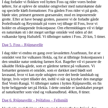
I dag forlader vi flokken ved hytten Foss og rider vores bedste
tøltere, for at opleve de smukke omgivelser med naturskønne dale
og specielle kløft-formationer. Fra gården Foss rider vi på gode,
bløde stier, primært gennem græsarealer, mod en imponerende
grotte. Efter at have besøgt grotten, passerer vi de forladte gårde
Þorleifsstaði og Reynistaði på vores vej tilbage til Foss, hvor vi
holder en afslappende frokostpause. Om eftermiddagen vil vi følge
en naturskøn sti i det meget særlige område ved siden af det
vulkanske bjerg Hafrafell. Vi tilbringer natten i Foss. 20 km, 5 timer.
Dag 5. Foss – Rjúpnavellir
I dag rider vi endnu en gang over lavasletten Axarhraun, for at se
området vest for vulkanen Hekla, og for at tilbringe frokostpausen i
den smukke natur omkring farmen Kot. Bagefter vil vi passere de
såkaldte Hekla-gårde, som er gårdene tættest på vulkanen. Vi
fortsætter gennem et område, som er dækket med blødt sort
lavasand, hvor vi kan nyde udsigten over det brede landskab og
bjerge, hvis vejret tillader det, indtil vi når og krydser den mægtige
flod Vestri-Rangá. Vi tilbringer natten i hytten Rjúpnavellir, en fin
hytte beliggende tæt på Hekla. I dette område er landskabet præget
af naturkræfter som vind og vulkanudbrud. 40km, 8 timer.
Dag 6. Rjúpnavellir – Þjófafoss – Fellsmúli