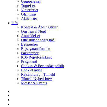
Grupperejser
Togrejser
Vinterferier
Glamping
Aktiviteter
Info
Kontakt & Åbningstider
Om Travel Nord
Anmeldelser
Ofte stillede spørgsmål
Betingelser
Rejsegarantifonden
Pakkerejser
Køb Rejseforsirking
Prisgaranti
Cookie- & Persondatapolitik
Book et møde
Rejsefordrag - Tilmeld
Tilmeld Nyhedsbrev
Messer & Events