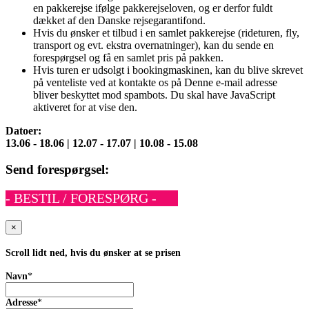
en pakkerejse ifølge pakkerejseloven, og er derfor fuldt
dækket af den Danske rejsegarantifond.
Hvis du ønsker et tilbud i en samlet pakkerejse (rideturen, fly,
transport og evt. ekstra overnatninger), kan du sende en
forespørgsel og få en samlet pris på pakken.
Hvis turen er udsolgt i bookingmaskinen, kan du blive skrevet
på venteliste ved at kontakte os på
Denne e-mail adresse
bliver beskyttet mod spambots. Du skal have JavaScript
aktiveret for at vise den.
Datoer:
13.06 - 18.06 |
12.07 - 17.07 |
10.08 - 15.08
Send forespørgsel:
- BESTIL / FORESPØRG -
×
Scroll lidt ned, hvis du ønsker at se prisen
Navn
*
Adresse
*