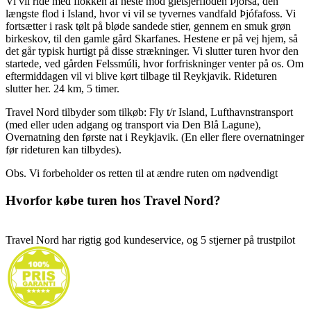
Vi vil ride med flokken af heste mod gletsjerfloden Þjórsá, den
længste flod i Island, hvor vi vil se tyvernes vandfald Þjófafoss. Vi
fortsætter i rask tølt på bløde sandede stier, gennem en smuk grøn
birkeskov, til den gamle gård Skarfanes. Hestene er på vej hjem, så
det går typisk hurtigt på disse strækninger. Vi slutter turen hvor den
startede, ved gården Felssmúli, hvor forfriskninger venter på os. Om
eftermiddagen vil vi blive kørt tilbage til Reykjavik. Rideturen
slutter her. 24 km, 5 timer.
Travel Nord tilbyder som tilkøb: Fly t/r Island, Lufthavnstransport
(med eller uden adgang og transport via Den Blå Lagune),
Overnatning den første nat i Reykjavik. (En eller flere overnatninger
før rideturen kan tilbydes).
Obs. Vi forbeholder os retten til at ændre ruten om nødvendigt
Hvorfor købe turen hos Travel Nord?
Travel Nord har rigtig god kundeservice, og 5 stjerner på trustpilot