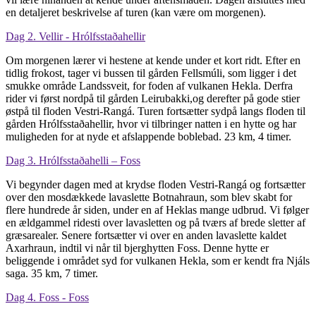
en detaljeret beskrivelse af turen (kan være om morgenen).
Dag 2. Vellir - Hrólfsstaðahellir
Om morgenen lærer vi hestene at kende under et kort ridt. Efter en
tidlig frokost, tager vi bussen til gården Fellsmúli, som ligger i det
smukke område Landssveit, for foden af vulkanen Hekla. Derfra
rider vi først nordpå til gården Leirubakki,og derefter på gode stier
østpå til floden Vestri-Rangá. Turen fortsætter sydpå langs floden til
gården Hrólfsstaðahellir, hvor vi tilbringer natten i en hytte og har
muligheden for at nyde et afslappende boblebad. 23 km, 4 timer.
Dag 3. Hrólfsstaðahelli – Foss
Vi begynder dagen med at krydse floden Vestri-Rangá og fortsætter
over den mosdækkede lavaslette Botnahraun, som blev skabt for
flere hundrede år siden, under en af Heklas mange udbrud. Vi følger
en ældgammel ridesti over lavasletten og på tværs af brede sletter af
græsarealer. Senere fortsætter vi over en anden lavaslette kaldet
Axarhraun, indtil vi når til bjerghytten Foss. Denne hytte er
beliggende i området syd for vulkanen Hekla, som er kendt fra Njáls
saga. 35 km, 7 timer.
Dag 4. Foss - Foss