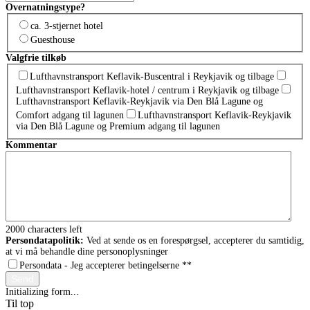
Overnatningstype?
ca. 3-stjernet hotel
Guesthouse
Valgfrie tilkøb
Lufthavnstransport Keflavik-Buscentral i Reykjavik og tilbage
Lufthavnstransport Keflavik-hotel / centrum i Reykjavik og tilbage
Lufthavnstransport Keflavik-Reykjavik via Den Blå Lagune og
Comfort adgang til lagunen
Lufthavnstransport Keflavik-Reykjavik
via Den Blå Lagune og Premium adgang til lagunen
Kommentar
2000
characters left
Persondatapolitik:
Ved at sende os en forespørgsel, accepterer du samtidig,
at vi må behandle dine personoplysninger
Persondata - Jeg accepterer betingelserne *
*
Send
Initializing form...
Til top