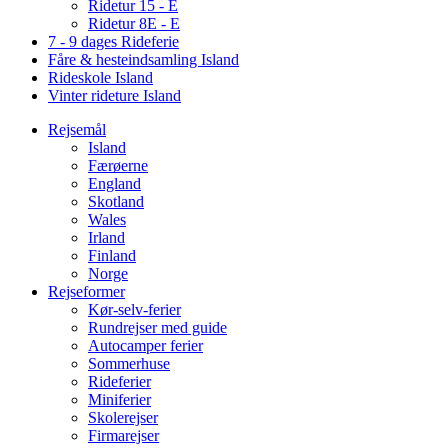
Ridetur 15 - E
Ridetur 8E - E
7 - 9 dages Rideferie
Fåre & hesteindsamling Island
Rideskole Island
Vinter rideture Island
Rejsemål
Island
Færøerne
England
Skotland
Wales
Irland
Finland
Norge
Rejseformer
Kør-selv-ferier
Rundrejser med guide
Autocamper ferier
Sommerhuse
Rideferier
Miniferier
Skolerejser
Firmarejser