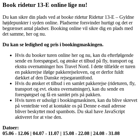
Book ridetur 13-E online lige nu!
Du kan sikre din plads ved at booke ridetur Ridetur 13-E – Gyldne
højdepunkter i syden online. Pladserne forsvinder hurtigt og det er
begrænset antal pladser. Booking online vil sikre dig en plads med
det samme, her og nu.
Du kan se ledighed og pris i bookingmaskingen.
Hvis du booker turen online her og nu, kan du efterfølgende
sende en forespørgsel, og ønske et tilbud på fly, transport og
ekstra overnatninger hos Travel Nord. I dette tilfælde er turen
en pakkerejse ifølge pakkerejseloven, og er derfor fuldt
dækket af den Danske rejsegarantifond.
Hvis du ønsker et tilbud i en samlet pakkerejse (rideturen, fly,
transport og evt. ekstra overnatninger), kan du sende en
forespørgsel og få en samlet pris på pakken.
Hvis turen er udsolgt i bookingmaskinen, kan du blive skrevet
på venteliste ved at kontakte os på
Denne e-mail adresse
bliver beskyttet mod spambots. Du skal have JavaScript
aktiveret for at vise den.
Datoer:
05.06 - 12.06 | 04.07 - 11.07 | 15.08 - 22.08 | 24.08 - 31.08