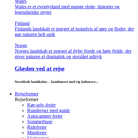
Wales
Wales er et eventyrland med mange slotte, historier og
legendariske myter
Finland
Finlands landskab er præget af tusindvis af søer og floder, der
gør naturen helt unik
Norge
Norges landskab er præget af dybe fjorde og høje fjelde, der
giver naturen et dramatisk og storslået udtryk
Glæden ved at rejse
Storslåede landskaber – kombineret med rig kulturarv...
Rejseformer
Rejseformer
Kør-selv-ferier
Rundrejser med guide
Autocamper ferier
Sommerhuse
Rideferier
Miniferier