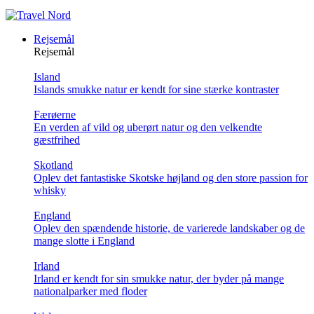
Rejsemål
Rejsemål
Island
Islands smukke natur er kendt for sine stærke kontraster
Færøerne
En verden af vild og uberørt natur og den velkendte
gæstfrihed
Skotland
Oplev det fantastiske Skotske højland og den store passion for
whisky
England
Oplev den spændende historie, de varierede landskaber og de
mange slotte i England
Irland
Irland er kendt for sin smukke natur, der byder på mange
nationalparker med floder