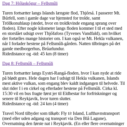
Dag 7: Hólaskógur – Fellsmúli
Turen fortsætter langs Islands længste flod, Thjórsá. I passerer Mt.
Búrfell, som i gamle dage var hjemsted for trolde, samt
Tröllkonuhlaup (stedet, hvor en troldkvinde engang sprang over
floden). Efter nogle kilometer langs floden kommer I til et sted med
en storslået udsigt over Thjófafoss (Tyvenes Vandfald), om hvilket
der fortælles mange historier om. I kan også se Mt. Hekla vulkanen,
når I forlader hestene på Fellsmúli-gården. Natten tilbringes på det
gamle medborgerhus, Brúarlundur.
Ridedistance og -tid: 45 km (8 timer)
Dag 8: Fellsmúli – Fellsmúli
Turen fortsætter langs Eystri-Rangá-floden, hvor I kan nyde at ride
på blødt græs. Hele dagen har I udsigt til Hekla vulkanen, Islands
mest aktive vulkan, som engang blev kaldt indgangen til helvede. Til
slut rider I i en cirkel og efterlader hestene på Fellsmúli. Cirka kl.
15:30 vil en bus fragte først jer til Eldhestar for forfriskninger og
senere til Reykjavik, hvor turen slutter.
Ridedistance og -tid: 24 km (4 timer)
Travel Nord tilbyder som tilkøb: Fly t/r Island, Lufthavnstransport
(med eller uden adgang og transport via Den Blå Lagune),
Overnatning den første nat i Reykjavik. (En eller flere overnatninger