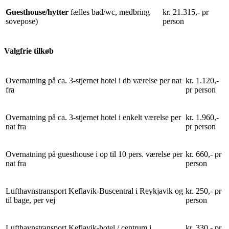
Guesthouse/hytter
fælles bad/wc, medbring
kr. 21.315,- pr
sovepose)
person
Valgfrie tilkøb
Overnatning på ca. 3-stjernet hotel i db værelse per nat
kr. 1.120,-
fra
pr person
Overnatning på ca. 3-stjernet hotel i enkelt værelse per
kr. 1.960,-
nat fra
pr person
Overnatning på guesthouse i op til 10 pers. værelse per
kr. 660,- pr
nat fra
person
Lufthavnstransport Keflavik-Buscentral i Reykjavik og
kr. 250,- pr
til bage, per vej
person
Lufthavnstransport Keflavik-hotel / centrum i
kr. 330,- pr