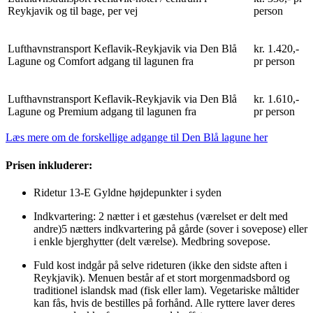
Reykjavik og til bage, per vej
person
Lufthavnstransport Keflavik-Reykjavik via Den Blå
kr. 1.420,-
Lagune og Comfort adgang til lagunen fra
pr person
Lufthavnstransport Keflavik-Reykjavik via Den Blå
kr. 1.610,-
Lagune og Premium adgang til lagunen fra
pr person
Læs mere om de forskellige adgange til Den Blå lagune her
Prisen inkluderer:
Ridetur 13-E Gyldne højdepunkter i syden
Indkvartering: 2 nætter i et gæstehus (værelset er delt med
andre)5 nætters indkvartering på gårde (sover i sovepose) eller
i enkle bjerghytter (delt værelse). Medbring sovepose.
Fuld kost indgår på selve rideturen (ikke den sidste aften i
Reykjavik). Menuen består af et stort morgenmadsbord og
traditionel islandsk mad (fisk eller lam). Vegetariske måltider
kan fås, hvis de bestilles på forhånd. Alle ryttere laver deres