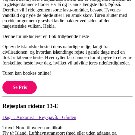
to gletsjerdannede floder Hvitá og Islands længste flod, Þjórsá.
Derefter vil I ride gennem sorte lava-områder, besøge Tyvenes
vandfald og nyde de bløde stier i en smuk skov. Turen slutter med
en ridetur gennem græsbeklædte bakker ved siden af den
majestætiske vulkan, Hekla.
Denne tur inkluderer en flok fritløbende heste
Oplev de islandske heste i dens naturlige miljø, langt fra
civilisationen, og hvordan islændinge rejste i gamle dage med en
flok fritløbende heste. Hver rytter får chancen for at prøve to eller tre
forskellige heste hver dag, hvilket vil udvikle jeres ridefærdigheder.
Turen kan bookes online!
Se Pris
Rejseplan ridetur 13-E
Dag 1: Ankomst – Reykjavík - Gården
Travel Nord tilbyder som tilkøb:
Fly t/r Island, Lufthavnstransport (med eller uden adgang og