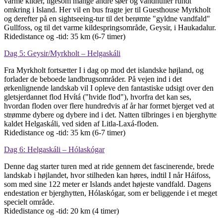
varme kilder, ligesom mange andre søer og vandhuller rundt
omkring i Island. Her vil en bus fragte jer til Guesthouse Myrkholt
og derefter på en sightseeing-tur til det berømte "gyldne vandfald"
Gullfoss, og til det varme kildespringsområde, Geysir, i Haukadalur.
Ridedistance og -tid: 35 km (6-7 timer)
Dag 5: Geysir/Myrkholt – Helgaskáli
Fra Myrkholt fortsætter I i dag op mod det islandske højland, og
forlader de beboede landbrugsområder. På vejen ind i det
ørkenlignende landskab vil I opleve den fantastiske udsigt over den
gletsjerdannet flod Hvítá ("hvide flod"), hvorfra det kan ses,
hvordan floden over flere hundredvis af år har formet bjerget ved at
strømme dybere og dybere ind i det. Natten tilbringes i en bjerghytte
kaldet Helgaskáli, ved siden af ​​Litla-Laxá-floden.
Ridedistance og -tid: 35 km (6-7 timer)
Dag 6: Helgaskáli – Hólaskógar
Denne dag starter turen med at ride gennem det fascinerende, brede
landskab i højlandet, hvor stilheden kan høres, indtil I når Háifoss,
som med sine 122 meter er Islands andet højeste vandfald. Dagens
endestation er bjerghytten, Hólaskógar, som er beliggende i et meget
specielt område.
Ridedistance og -tid: 20 km (4 timer)