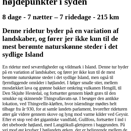
højdepunkter i syden
8 dage - 7 nætter – 7 ridedage - 215 km
Denne ridetur byder på en variation af
landskaber, og fører jer ikke kun til de
mest berømte naturskønne steder i det
sydlige Island
En ridetur med seværdigheder og vildmark i Island. Denne tur byder
på en variation af landskaber, og fører jer ikke kun til de mest
berømte naturskønne steder i det sydlige Island, men også til
fjerntliggende områder i højlandet. I følger smalle stier, mellem
mosdækket lava og grønne bakker omkring vulkanen Hengill, til
Den Skjulte Hestedal, og fortsætter gennem blødt græs til den
smukke og skinnende Thingvallavatn-sø. I besøger den antikke
lokation, ved Thingvellir-kløften, hvor islændinge mødtes helt
tilbage fra år 930, for at samle landets parlament, hvorefter rideturen
atter går videre gennem skove og lyng mod varme kilder ved Geysir.
Efter et stop ved det gigantiske vandfald, Gullfoss, fortsætter I ind i
det ubeboede højland, med Langjökull-gletsjeren i baggrunden. På
vej mod øst krydser I højlandets ørken, der er beliggende mellem de