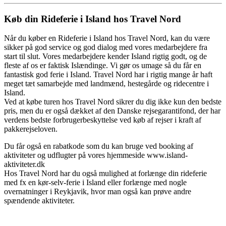
Køb din Rideferie i Island hos Travel Nord
Når du køber en Rideferie i Island hos Travel Nord, kan du være
sikker på god service og god dialog med vores medarbejdere fra
start til slut. Vores medarbejdere kender Island rigtig godt, og de
fleste af os er faktisk Islændinge. Vi gør os umage så du får en
fantastisk god ferie i Island. Travel Nord har i rigtig mange år haft
meget tæt samarbejde med landmænd, hestegårde og ridecentre i
Island.
Ved at købe turen hos Travel Nord sikrer du dig ikke kun den bedste
pris, men du er også dækket af den Danske rejsegarantifond, der har
verdens bedste forbrugerbeskyttelse ved køb af rejser i kraft af
pakkerejseloven.
Du får også en rabatkode som du kan bruge ved booking af
aktiviteter og udflugter på vores hjemmeside www.island-
aktiviteter.dk
Hos Travel Nord har du også mulighed at forlænge din rideferie
med fx en kør-selv-ferie i Island eller forlænge med nogle
overnatninger i Reykjavik, hvor man også kan prøve andre
spændende aktiviteter.