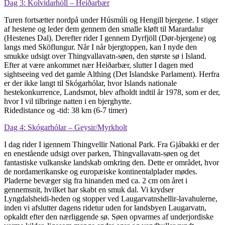
Dag 3: Kolvidarhóll – Heiðarbær
Turen fortsætter nordpå under Húsmúli og Hengill bjergene. I stiger
af hestene og leder dem gennem den smalle kløft til Marardalur
(Hestenes Dal). Derefter rider I gennem Dyrfjöll (Dør-bjergene) og
langs med Sköflungur. Når I når bjergtoppen, kan I nyde den
smukke udsigt over Thingvallavatn-søen, den største sø i Island.
Efter at være ankommet nær Heiðarbær, slutter I dagen med
sightseeing ved det gamle Althing (Det Islandske Parlament). Herfra
er der ikke langt til Skógarhólar, hvor Islands nationale
hestekonkurrence, Landsmot, blev afholdt indtil år 1978, som er der,
hvor I vil tilbringe natten i en bjerghytte.
Ridedistance og -tid: 38 km (6-7 timer)
Dag 4: Skógarhólar – Geysir/Myrkholt
I dag rider I igennem Thingvellir National Park. Fra Gjábakki er der
en enestående udsigt over parken, Thingvallavatn-søen og det
fantastiske vulkanske landskab omkring den. Dette er området, hvor
de nordamerikanske og europæiske kontinentalplader mødes.
Pladerne bevæger sig fra hinanden med ca. 2 cm om året i
gennemsnit, hvilket har skabt en smuk dal. Vi krydser
Lyngdalsheidi-heden og stopper ved Laugarvatnshellir-lavahulerne,
inden vi afslutter dagens ridetur uden for landsbyen Laugarvatn,
opkaldt efter den nærliggende sø. Søen opvarmes af underjordiske