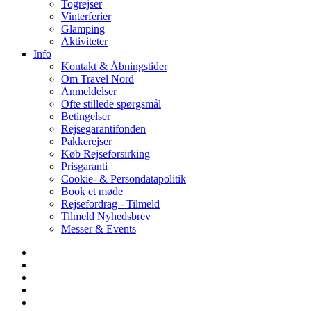
Togrejser
Vinterferier
Glamping
Aktiviteter
Info
Kontakt & Åbningstider
Om Travel Nord
Anmeldelser
Ofte stillede spørgsmål
Betingelser
Rejsegarantifonden
Pakkerejser
Køb Rejseforsirking
Prisgaranti
Cookie- & Persondatapolitik
Book et møde
Rejsefordrag - Tilmeld
Tilmeld Nyhedsbrev
Messer & Events