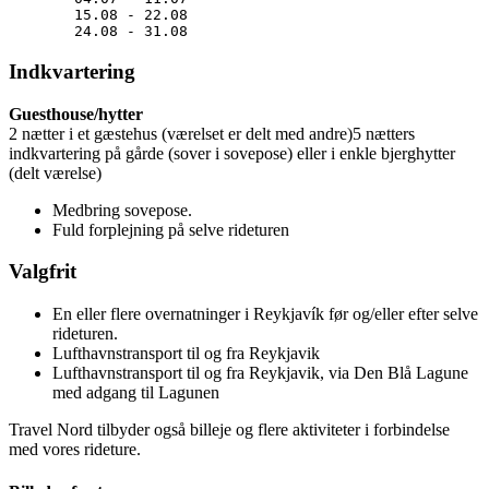
15.08 - 22.08
24.08 - 31.08
Indkvartering
Guesthouse/hytter
2 nætter i et gæstehus (værelset er delt med andre)5 nætters
indkvartering på gårde (sover i sovepose) eller i enkle bjerghytter
(delt værelse)
Medbring sovepose.
Fuld forplejning på selve rideturen
Valgfrit
En eller flere overnatninger i Reykjavík før og/eller efter selve
rideturen.
Lufthavnstransport til og fra Reykjavik
Lufthavnstransport til og fra Reykjavik, via Den Blå Lagune
med adgang til Lagunen
Travel Nord tilbyder også billeje og flere aktiviteter i forbindelse
med vores rideture.