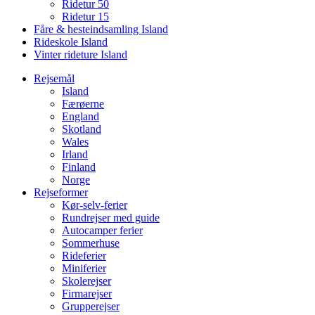
Ridetur 50
Ridetur 15
Fåre & hesteindsamling Island
Rideskole Island
Vinter rideture Island
Rejsemål
Island
Færøerne
England
Skotland
Wales
Irland
Finland
Norge
Rejseformer
Kør-selv-ferier
Rundrejser med guide
Autocamper ferier
Sommerhuse
Rideferier
Miniferier
Skolerejser
Firmarejser
Grupperejser