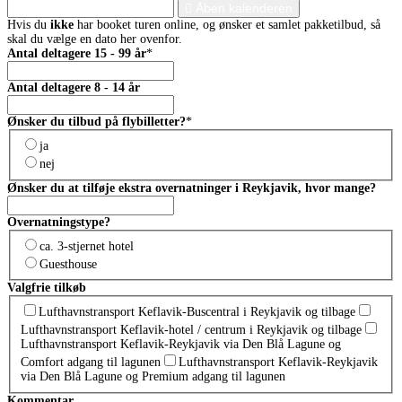
Åben kalenderen
Hvis du
ikke
har booket turen online, og ønsker et samlet pakketilbud, så
skal du vælge en dato her ovenfor.
Antal deltagere 15 - 99 år
*
Antal deltagere 8 - 14 år
Ønsker du tilbud på flybilletter?
*
ja
nej
Ønsker du at tilføje ekstra overnatninger i Reykjavik, hvor mange?
Overnatningstype?
ca. 3-stjernet hotel
Guesthouse
Valgfrie tilkøb
Lufthavnstransport Keflavik-Buscentral i Reykjavik og tilbage
Lufthavnstransport Keflavik-hotel / centrum i Reykjavik og tilbage
Lufthavnstransport Keflavik-Reykjavik via Den Blå Lagune og
Comfort adgang til lagunen
Lufthavnstransport Keflavik-Reykjavik
via Den Blå Lagune og Premium adgang til lagunen
Kommentar