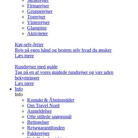
Skolerejser
Firmarejser
Grupperejser
Togrejser
Vinterrejser
Glamping
Aktiviteter
Kør-selv-ferier
Rejs på egen hånd og bestem selv hvad du ønsker
Læs mere
Rundrejser med guide
Tag på en af vores guidede rundrejser og vær uden
bekymringer
Læs mere
Info
Info
Kontakt & Åbningstider
Om Travel Nord
Anmeldelser
Ofte stillede spørgsmål
Betingelser
Rejsegarantifonden
Pakkerejser