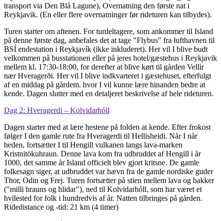
transport via Den Blå Lagune), Overnatning den første nat i
Reykjavik. (En eller flere overnatninger før rideturen kan tilbydes).
Turen starter om aftenen. For turdeltagere, som ankommer til Island
på denne første dag, anbefales det at tage "Flybus" fra lufthavnen til
BSÍ endestation i Reykjavík (ikke inkluderet). Her vil I blive budt
velkommen på busstationen eller på jeres hotel/gæstehus i Reykjavik
mellem kl. 17:30-18:00, for derefter at blive kørt til gården Vellir
nær Hveragerði. Her vil I blive indkvarteret i gæstehuset, efterfulgt
af en middag på gårdem. hvor I vil kunne lære hinanden bedre at
kende. Dagen slutter med en detaljeret beskrivelse af hele rideturen.
Dag 2: Hveragerdi – Kolvidarhóll
Dagen starter med at lære hestene på folden at kende. Efter frokost
følger I den gamle rute fra Hveragerdi til Hellisheidi. Når I når
heden, fortsætter I til Hengill vulkanen langs lava-marken
Kristnitökuhraun. Denne lava kom fra udbruddet af Hengill i år
1000, det samme år Island officielt blev gjort kritsne. De gamle
folkesagn siger, at udbruddet var hævn fra de gamle nordiske guder
Thor, Odin og Frej. Turen fortsætter på stien mellem lava og bakker
("milli hrauns og hlidar"), ned til Kolvidarhóll, som har været et
hvilested for folk i hundredvis af år. Natten tilbringes på gården.
Ridedistance og -tid: 21 km (4 timer)