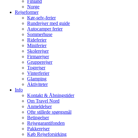
Finland
Norge
Rejseformer
Kør-selv-ferier
Rundrejser med guide
Autocamper ferier
Sommerhuse
Rideferier
Miniferier
Skolerejser
Firmarejser
Grupperejser
Togrejser
Vinterferier
Glamping
Aktiviteter
Info
Kontakt & Åbningstider
Om Travel Nord
Anmeldelser
Ofte stillede spørgsmål
Betingelser
Rejsegarantifonden
Pakkerejser
Køb Rejseforsirking