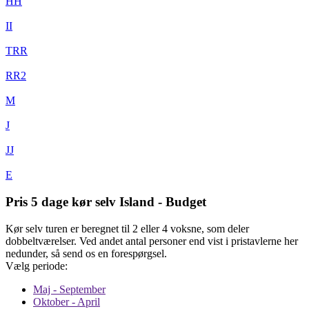
HH
II
TRR
RR2
M
J
JJ
E
Pris 5 dage kør selv Island - Budget
Kør selv turen er beregnet til 2 eller 4 voksne, som deler
dobbeltværelser. Ved andet antal personer end vist i pristavlerne her
nedunder, så send os en forespørgsel.
Vælg periode:
Maj - September
Oktober - April