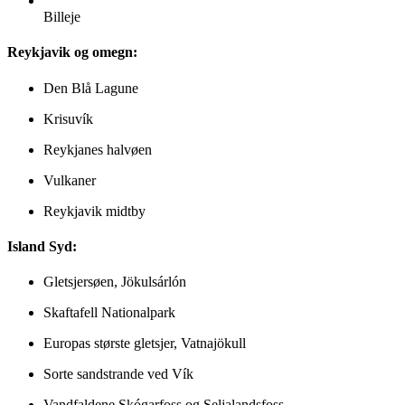
Billeje
Reykjavik og omegn:
Den Blå Lagune
Krisuvík
Reykjanes halvøen
Vulkaner
Reykjavik midtby
Island Syd:
Gletsjersøen, Jökulsárlón
Skaftafell Nationalpark
Europas største gletsjer, Vatnajökull
Sorte sandstrande ved Vík
Vandfaldene Skógarfoss og Seljalandsfoss