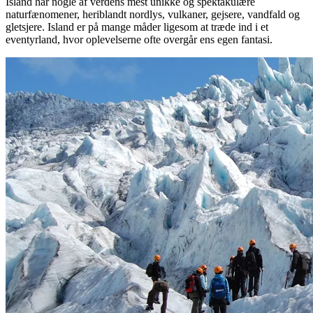
Island har nogle af verdens mest unikke og spektakulære
naturfænomener, heriblandt nordlys, vulkaner, gejsere, vandfald og
gletsjere. Island er på mange måder ligesom at træde ind i et
eventyrland, hvor oplevelserne ofte overgår ens egen fantasi.