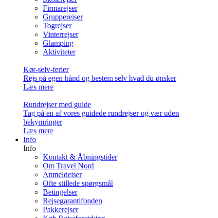
Firmarejser
Grupperejser
Togrejser
Vinterrejser
Glamping
Aktiviteter
Kør-selv-ferier
Rejs på egen hånd og bestem selv hvad du ønsker
Læs mere
Rundrejser med guide
Tag på en af vores guidede rundrejser og vær uden
bekymringer
Læs mere
Info
Info
Kontakt & Åbningstider
Om Travel Nord
Anmeldelser
Ofte stillede spørgsmål
Betingelser
Rejsegarantifonden
Pakkerejser