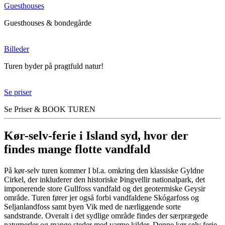
Guesthouses
Guesthouses & bondegårde
Billeder
Turen byder på pragtfuld natur!
Se priser
Se Priser & BOOK TUREN
Kør-selv-ferie i Island syd, hvor der
findes mange flotte vandfald
På kør-selv turen kommer I bl.a. omkring den klassiske Gyldne
Cirkel, der inkluderer den historiske Þingvellir nationalpark, det
imponerende store Gullfoss vandfald og det geotermiske Geysir
område. Turen fører jer også forbi vandfaldene Skógarfoss og
Seljanlandfoss samt byen Vik med de nærliggende sorte
sandstrande. Overalt i det sydlige område findes der særprægede
naturperler og mange steder med varme kilder. Denne kør selv ferie