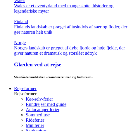
Wales
Wales er et eventyrland med mange slotte, historier og
legendariske myter
Finland
Finlands landskab er præget af tusindvis af søer og floder, der
gør naturen helt unik
Norge
Norges landskab er præget af dybe fjorde og høje fjelde, der
giver naturen et dramatisk og storslået udtryk
Glæden ved at rejse
Storslåede landskaber – kombineret med rig kulturarv...
Rejseformer
Rejseformer
Kør-selv-ferier
Rundrejser med guide
Autocamper ferier
Sommerhuse
Rideferier
Miniferier
Skolerejser