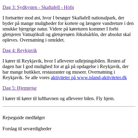
Dag 3: Sydkysten - Skaftafell - Höfn
I fortsætter mod øst, hvor I besøger Skaftafell nationalpark, der
byder på mange muligheder for kortere og længere vandreture i den
smukke bjergrige natur. Videre på køreturen kommer I forbi
gletsjeren Vatnajökull og gletsjersøen Jökulsárlón, der absolut skal
opleves. Overnatning i området.
Dag 4: Reykjavik
I kører til Reykjavik, hvor I afleverer udlejningsbilen. Resten af
dagen har I god mulighed for at gå på opdagelse i Reykjavik, der
har mange butikker, restauranter og museer. Overnatning i
Reykjavik. Se alle vores
aktiviteter på www.island-aktiviteter.dk
Dag 5: Hjemrejse
I kører til kører til lufthavnen og afleverer bilen. Fly hjem.
Rejseguide medfølger
Forslag til seværdigheder