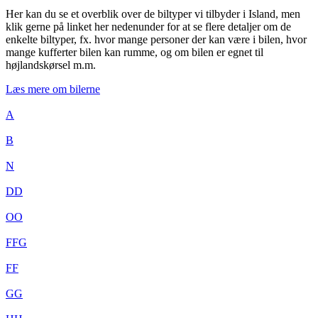
Her kan du se et overblik over de biltyper vi tilbyder i Island, men
klik gerne på linket her nedenunder for at se flere detaljer om de
enkelte biltyper, fx. hvor mange personer der kan være i bilen, hvor
mange kufferter bilen kan rumme, og om bilen er egnet til
højlandskørsel m.m.
Læs mere om bilerne
A
B
N
DD
OO
FFG
FF
GG