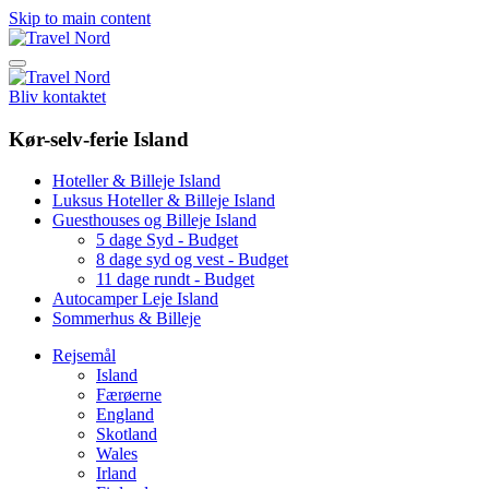
Skip to main content
Bliv kontaktet
Kør-selv-ferie Island
Hoteller & Billeje Island
Luksus Hoteller & Billeje Island
Guesthouses og Billeje Island
5 dage Syd - Budget
8 dage syd og vest - Budget
11 dage rundt - Budget
Autocamper Leje Island
Sommerhus & Billeje
Rejsemål
Island
Færøerne
England
Skotland
Wales
Irland