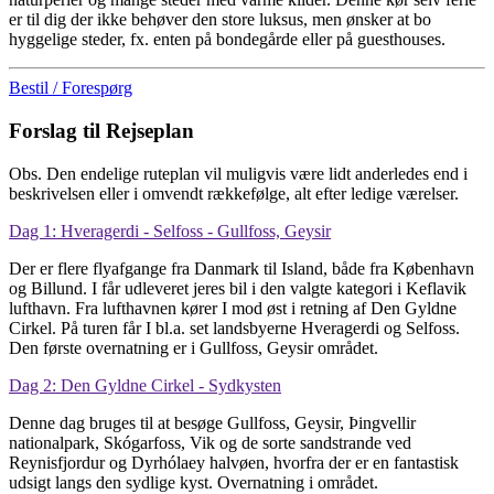
er til dig der ikke behøver den store luksus, men ønsker at bo
hyggelige steder, fx. enten på bondegårde eller på guesthouses.
Bestil / Forespørg
Forslag til Rejseplan
Obs. Den endelige ruteplan vil muligvis være lidt anderledes end i
beskrivelsen eller i omvendt rækkefølge, alt efter ledige værelser.
Dag 1: Hveragerdi - Selfoss - Gullfoss, Geysir
Der er flere flyafgange fra Danmark til Island, både fra København
og Billund. I får udleveret jeres bil i den valgte kategori i Keflavik
lufthavn. Fra lufthavnen kører I mod øst i retning af Den Gyldne
Cirkel. På turen får I bl.a. set landsbyerne Hveragerdi og Selfoss.
Den første overnatning er i Gullfoss, Geysir området.
Dag 2: Den Gyldne Cirkel - Sydkysten
Denne dag bruges til at besøge Gullfoss, Geysir, Þingvellir
nationalpark, Skógarfoss, Vik og de sorte sandstrande ved
Reynisfjordur og Dyrhólaey halvøen, hvorfra der er en fantastisk
udsigt langs den sydlige kyst. Overnatning i området.