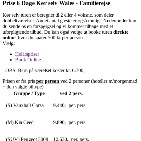
Prise 6 Dage Kør selv Wales - Familierejse
Kør selv turen er beregnet til 2 eller 4 voksne, som deler
dobbeltværelser. Andet antal gæste er også muligt. Nedenunder kan
du sende os en forspørgsel og vi kommer tilbage med et
uforpligtende tilbud. Du kan også vælge at booke turen
direkte
online
, hvor du sparer 500 kr per person.
Vælg:
Helårspriser
Book Online
- OBS. Barn på værelset koster kr. 6.700,-
Prisen er fra pris
per person
ved 2 personer (hoteller m/morgenmad
+ den valgte biltype)
Gruppe / Type
ved 2 pers.
(S) Vauxhall Corsa
9.440,- per. pers.
(M) Kia Ceed
9.890,- per. pers.
(SUV) Peugeot 3008
10.630,- per. pers.