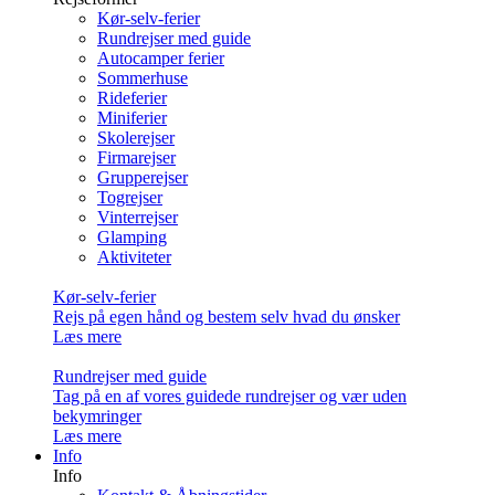
Kør-selv-ferier
Rundrejser med guide
Autocamper ferier
Sommerhuse
Rideferier
Miniferier
Skolerejser
Firmarejser
Grupperejser
Togrejser
Vinterrejser
Glamping
Aktiviteter
Kør-selv-ferier
Rejs på egen hånd og bestem selv hvad du ønsker
Læs mere
Rundrejser med guide
Tag på en af vores guidede rundrejser og vær uden
bekymringer
Læs mere
Info
Info