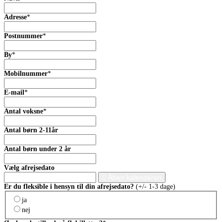
Adresse
*
Postnummer
*
By
*
Mobilnummer
*
E-mail
*
Antal voksne
*
Antal børn 2-11år
Antal børn under 2 år
Vælg afrejsedato
Åben kalenderen
Er du fleksible i hensyn til din afrejsedato?
(+/- 1-3 dage)
ja
nej