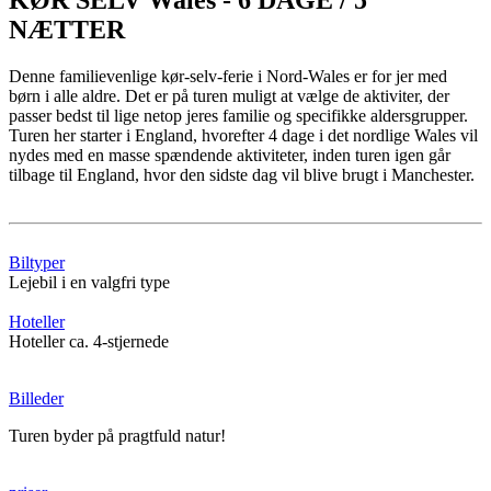
KØR SELV Wales - 6 DAGE / 5
NÆTTER
Denne familievenlige kør-selv-ferie i Nord-Wales er for jer med
børn i alle aldre. Det er på turen muligt at vælge de aktiviter, der
passer bedst til lige netop jeres familie og specifikke aldersgrupper.
Turen her starter i England, hvorefter 4 dage i det nordlige Wales vil
nydes med en masse spændende aktiviteter, inden turen igen går
tilbage til England, hvor den sidste dag vil blive brugt i Manchester.
Biltyper
Lejebil i en valgfri type
Hoteller
Hoteller ca. 4-stjernede
Billeder
Turen byder på pragtfuld natur!