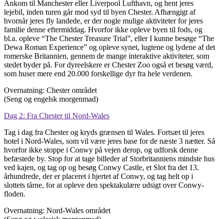
Ankom til Manchester eller Liverpool Lufthavn, og hent jeres
lejebil, inden turen går mod syd til byen Chester. Afhængigt af
hvornår jeres fly landede, er der nogle mulige aktiviteter for jeres
familie denne eftermiddag. Hvorfor ikke opleve byen til fods, og
bl.a. opleve “The Chester Treasure Trial”, eller I kunne besøge “The
Dewa Roman Experience” og opleve synet, lugtene og lydene af det
romerske Britannien, gennem de mange interaktive aktiviteter, som
stedet byder på. For dyreelskere er Chester Zoo også et besøg værd,
som huser mere end 20.000 forskellige dyr fra hele verdenen.
Overnatning: Chester området
(Seng og engelsk morgenmad)
Dag 2: Fra Chester til Nord-Wales
Tag i dag fra Chester og kryds grænsen til Wales. Fortsæt til jeres
hotel i Nord-Wales, som vil være jeres base for de næste 3 nætter. Så
hvorfor ikke stoppe i Conwy på vejen derop, og udforsk denne
befæstede by. Stop for at tage billeder af Storbritanniens mindste hus
ved kajen, og tag op og besøg Conwy Castle, et Slot fra det 13.
århundrede, der er placeret i hjertet af Conwy, og tag helt op i
slottets tårne, for at opleve den spektakulære udsigt over Conwy-
floden.
Overnatning: Nord-Wales området