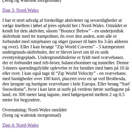
(Seng og walesisk morgenmad)
Dag 3: Nord-Wales
I har et stort udvalg af forskellige aktiviteter og seværdigheder at
vælge imellem i løbet af jeres ophold her i Nord-Wales. Området er
kendt for dets aktiviter, såsom “Bounce Below” - en underjordisk
skiferhule med tre trampoliner, én over den anden, som alle er
forbundet med rutsjebaner og stiger (passer til børn fra 3-års alderen
og over). Eller I kan besøge “Zip World Caverns” - 5 kæmpestore
undergrunds-skiferhuler, der er blevet lavet om til en unik
eventyrslegeplads. Undergrundshulerne er fyldt med svævebaner,
der er forbundet med reb-broer, balancebommer og tunneller. Denne
3-timers spændingsfyldte oplevelse er for familier med børn på 10 år
eller over. I kan også tage til “Zip World Velocity” - en svævebane,
med hastigheder over 100 km/t, placeret over en sø ved Besthesda,
den længste og hurtigste svævebane i hele Europa. Eller besøg “Surf
Snowdonia”, hvor i kan lære at surfe på verdens første surflagune på
land, en 300 meter lang lagune, med bølgespænd mellem 2 og 0,5
meter for begyndere.
Overnatning: Nord-Wales området
(Seng og walesisk morgenmad)
Dag 4: Nord-Wales