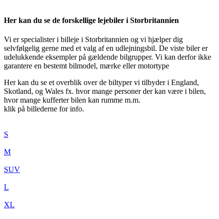
Her kan du se de forskellige lejebiler i Storbritannien
Vi er specialister i billeje i Storbritannien og vi hjælper dig
selvfølgelig gerne med et valg af en udlejningsbil. De viste biler er
udelukkende eksempler på gældende bilgrupper. Vi kan derfor ikke
garantere en bestemt bilmodel, mærke eller motortype
Her kan du se et overblik over de biltyper vi tilbyder i England,
Skotland, og Wales fx. hvor mange personer der kan være i bilen,
hvor mange kufferter bilen kan rumme m.m.
klik på billederne for info.
S
M
SUV
L
XL