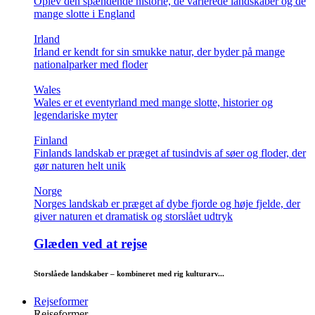
Oplev den spændende historie, de varierede landskaber og de
mange slotte i England
Irland
Irland er kendt for sin smukke natur, der byder på mange
nationalparker med floder
Wales
Wales er et eventyrland med mange slotte, historier og
legendariske myter
Finland
Finlands landskab er præget af tusindvis af søer og floder, der
gør naturen helt unik
Norge
Norges landskab er præget af dybe fjorde og høje fjelde, der
giver naturen et dramatisk og storslået udtryk
Glæden ved at rejse
Storslåede landskaber – kombineret med rig kulturarv...
Rejseformer
Rejseformer