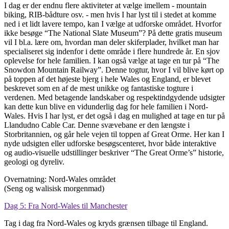
I dag er der endnu flere aktiviteter at vælge imellem - mountain
biking, RIB-bådture osv. - men hvis I har lyst til i stedet at komme
ned i et lidt lavere tempo, kan I vælge at udforske området. Hvorfor
ikke besøge “The National Slate Museum”? På dette gratis museum
vil I bl.a. lære om, hvordan man deler skiferplader, hvilket man har
specialiseret sig indenfor i dette område i flere hundrede år. En sjov
oplevelse for hele familien. I kan også vælge at tage en tur på “The
Snowdon Mountain Railway”. Denne togtur, hvor I vil blive kørt op
på toppen af det højeste bjerg i hele Wales og England, er blevet
beskrevet som en af de mest unikke og fantastiske togture i
verdenen. Med betagende landskaber og respektindgydende udsigter
kan dette kun blive en vidunderlig dag for hele familien i Nord-
Wales. Hvis I har lyst, er det også i dag en mulighed at tage en tur på
Llandudno Cable Car. Denne svævebane er den længste i
Storbritannien, og går hele vejen til toppen af Great Orme. Her kan I
nyde udsigten eller udforske besøgscenteret, hvor både interaktive
og audio-visuelle udstillinger beskriver “The Great Orme’s” historie,
geologi og dyreliv.
Overnatning: Nord-Wales området
(Seng og walisisk morgenmad)
Dag 5: Fra Nord-Wales til Manchester
Tag i dag fra Nord-Wales og kryds grænsen tilbage til England.