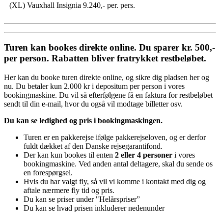
(XL) Vauxhall Insignia
9.240,- per. pers.
Turen kan bookes direkte online. Du sparer kr. 500,-
per person. Rabatten bliver fratrykket restbeløbet.
Her kan du booke turen direkte online, og sikre dig pladsen her og
nu. Du betaler kun 2.000 kr i depositum per person i vores
bookingmaskine. Du vil så efterfølgene få en faktura for restbeløbet
sendt til din e-mail, hvor du også vil modtage billetter osv.
Du kan se ledighed og pris i bookingmaskingen.
Turen er en pakkerejse ifølge pakkerejseloven, og er derfor
fuldt dækket af den Danske rejsegarantifond.
Der kan kun bookes til enten
2 eller 4 personer
i vores
bookingmaskine. Ved anden antal deltagere, skal du sende os
en forespørgsel.
Hvis du har valgt fly, så vil vi komme i kontakt med dig og
aftale nærmere fly tid og pris.
Du kan se priser under "Helårspriser”
Du kan se hvad prisen inkluderer nedenunder