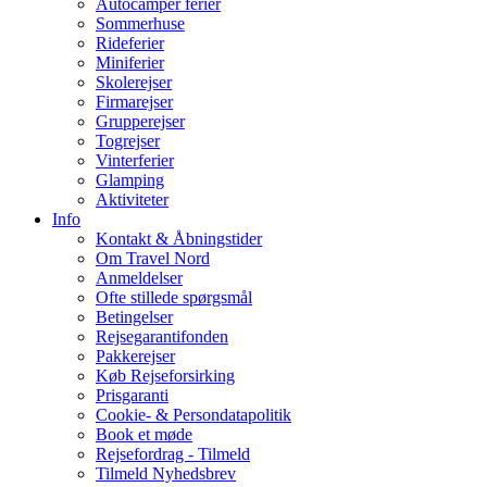
Autocamper ferier
Sommerhuse
Rideferier
Miniferier
Skolerejser
Firmarejser
Grupperejser
Togrejser
Vinterferier
Glamping
Aktiviteter
Info
Kontakt & Åbningstider
Om Travel Nord
Anmeldelser
Ofte stillede spørgsmål
Betingelser
Rejsegarantifonden
Pakkerejser
Køb Rejseforsirking
Prisgaranti
Cookie- & Persondatapolitik
Book et møde
Rejsefordrag - Tilmeld
Tilmeld Nyhedsbrev