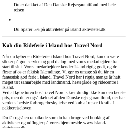
Du er dækket af Den Danske Rejsegarantifond med hele
rejsen
Du Sparer 5% på aktiviteter på island-aktiviteter.dk
Køb din Rideferie i Island hos Travel Nord
Når du køber en Rideferie i Island hos Travel Nord, kan du være
sikker på god service og god dialog med vores medarbejdere fra
start til slut. Vores medarbejdere kender Island rigtig godt, og de
fleste af os er faktisk Islændinge. Vi gør os umage så du får en
fantastisk god ferie i Island. Travel Nord har i rigtig mange år haft
meget tæt samarbejde med landmænd, hestegårde og ridecentre i
Island.
Ved at købe turen hos Travel Nord sikrer du dig ikke kun den bedste
pris, men du er også dækket af den Danske rejsegarantifond, der har
verdens bedste forbrugerbeskyttelse ved køb af rejser i kraft af
pakkerejseloven.
Du får også en rabatkode som du kan bruge ved booking af
aktiviteter og udflugter på vores hjemmeside www.island-
aktiviteter.dk