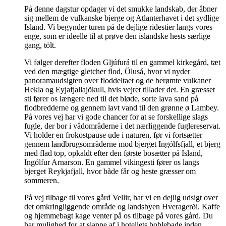
På denne dagstur opdager vi det smukke landskab, der åbner
sig mellem de vulkanske bjerge og Atlanterhavet i det sydlige
Island. Vi begynder turen på de dejlige ridestier langs vores
enge, som er ideelle til at prøve den islandske hests særlige
gang, tölt.
Vi følger derefter floden Gljúfurá til en gammel kirkegård, tæt
ved den mægtige gletcher flod, Ölusá, hvor vi nyder
panoramaudsigten over floddeltaet og de berømte vulkaner
Hekla og Eyjafjallajökull, hvis vejret tillader det. En græsset
sti fører os længere ned til det bløde, sorte lava sand på
flodbredderne og gennem lavt vand til den grønne ø Lambey.
På vores vej har vi gode chancer for at se forskellige slags
fugle, der bor i vådområderne i det nærliggende fuglereservat.
Vi holder en frokostpause ude i naturen, før vi fortsætter
gennem landbrugsområderne mod bjerget Ingólfsfjall, et bjerg
med flad top, opkaldt efter den første bosætter på Island,
Ingólfur Arnarson. En gammel vikingesti fører os langs
bjerget Reykjafjall, hvor både får og heste græsser om
sommeren.
På vej tilbage til vores gård Vellir, har vi en dejlig udsigt over
det omkringliggende område og landsbyen Hveragerði. Kaffe
og hjemmebagt kage venter på os tilbage på vores gård. Du
har mulighed for at slappe af i hotellets boblebade inden