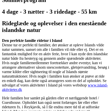
4 dage - 3 nætter - 3 ridedage - 55 km
Rideglæde og oplevelser i den enestående
islandske natur
Den perfekte familie ridetur i Island
Denne tur er perfekt til familier, der ønsker at opleve Islands vilde
natur sammen, uanset om alle i familien vil ride eller ej. Det er en
fantastisk mulighed for en aktiv ferie, hvor I kan nyde den islandske
natur både fra hesteryg og gennem andre spændende aktiviteter.
Hvis nogle familiemedlemmer foretrækker andre eventyr, kan vi
arrangere alternativer såsom snescooterture, gletsjervandring, besøg i
varme kilder eller sightseeing til nogle af Islands største
naturattraktioner. Hvis nogle i familien kun ønsker at prøve at ride
en enkelt dag, kan dette også arrangeres som en del af opholdet. Se
udvalget af vores aktiviteter i Island på vores webshop
www.island-
aktiviteter.dk
Hele familien bor samlet på gården eller et nærliggende hotel /
Guesthouse. Opholdet kan også nemt forlænges før eller efter
rideturen fx. i Reykjavik, så I får endnu mere tid til at udforske