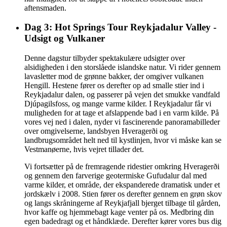
aftensmaden.
Dag 3: Hot Springs Tour Reykjadalur Valley -
Udsigt og Vulkaner
Denne dagstur tilbyder spektakulære udsigter over
alsidigheden i den storslåede islandske natur. Vi rider gennem
lavasletter mod de grønne bakker, der omgiver vulkanen
Hengill. Hestene fører os derefter op ad smalle stier ind i
Reykjadalur dalen, og passerer på vejen det smukke vandfald
Djúpagilsfoss, og mange varme kilder. I Reykjadalur får vi
muligheden for at tage et afslappende bad i en varm kilde. På
vores vej ned i dalen, nyder vi fascinerende panoramabilleder
over omgivelserne, landsbyen Hveragerði og
landbrugsområdet helt ned til kystlinjen, hvor vi måske kan se
Vestmanøerne, hvis vejret tillader det.
Vi fortsætter på de fremragende ridestier omkring Hveragerði
og gennem den farverige geotermiske Gufudalur dal med
varme kilder, et område, der ekspanderede dramatisk under et
jordskælv i 2008. Stien fører os derefter gennem en grøn skov
og langs skråningerne af Reykjafjall bjerget tilbage til gården,
hvor kaffe og hjemmebagt kage venter på os. Medbring din
egen badedragt og et håndklæde. Derefter kører vores bus dig