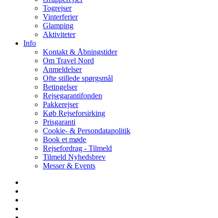
Togrejser
Vinterferier
Glamping
Aktiviteter
Info
Kontakt & Åbningstider
Om Travel Nord
Anmeldelser
Ofte stillede spørgsmål
Betingelser
Rejsegarantifonden
Pakkerejser
Køb Rejseforsirking
Prisgaranti
Cookie- & Persondatapolitik
Book et møde
Rejsefordrag - Tilmeld
Tilmeld Nyhedsbrev
Messer & Events