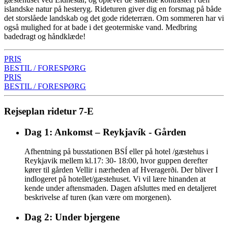
islandske natur på hesteryg. Rideturen giver dig en forsmag på både
det storslåede landskab og det gode rideterræn. Om sommeren har vi
også mulighed for at bade i det geotermiske vand. Medbring
badedragt og håndklæde!
PRIS
BESTIL / FORESPØRG
PRIS
BESTIL / FORESPØRG
Rejseplan ridetur 7-E
Dag 1: Ankomst – Reykjavík - Gården
Afhentning på busstationen BSÍ eller på hotel /gæstehus i
Reykjavik mellem kl.17: 30- 18:00, hvor guppen derefter
kører til gården Vellir i nærheden af Hveragerði. Der bliver I
indlogeret på hotellet/gæstehuset. Vi vil lære hinanden at
kende under aftensmaden. Dagen afsluttes med en detaljeret
beskrivelse af turen (kan være om morgenen).
Dag 2: Under bjergene