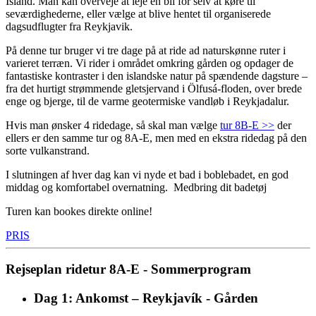
Island. Man kan overveje at leje en bil for selv at køre til
seværdighederne, eller vælge at blive hentet til organiserede
dagsudflugter fra Reykjavik.
På denne tur bruger vi tre dage på at ride ad naturskønne ruter i
varieret terræn. Vi rider i området omkring gården og opdager de
fantastiske kontraster i den islandske natur på spændende dagsture –
fra det hurtigt strømmende gletsjervand i Ölfusá-floden, over brede
enge og bjerge, til de varme geotermiske vandløb i Reykjadalur.
Hvis man ønsker 4 ridedage, så skal man vælge
tur 8B-E >>
der
ellers er den samme tur og 8A-E, men med en ekstra ridedag på den
sorte vulkanstrand.
I slutningen af hver dag kan vi nyde et bad i boblebadet, en god
middag og komfortabel overnatning. Medbring dit badetøj
Turen kan bookes direkte online!
PRIS
Rejseplan ridetur 8A-E - Sommerprogram
Dag 1: Ankomst – Reykjavík - Gården