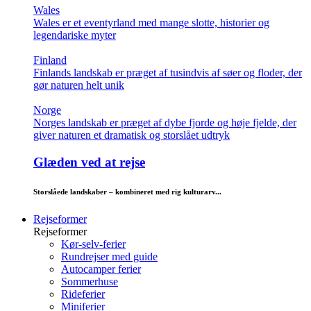
Wales
Wales er et eventyrland med mange slotte, historier og
legendariske myter
Finland
Finlands landskab er præget af tusindvis af søer og floder, der
gør naturen helt unik
Norge
Norges landskab er præget af dybe fjorde og høje fjelde, der
giver naturen et dramatisk og storslået udtryk
Glæden ved at rejse
Storslåede landskaber – kombineret med rig kulturarv...
Rejseformer
Rejseformer
Kør-selv-ferier
Rundrejser med guide
Autocamper ferier
Sommerhuse
Rideferier
Miniferier