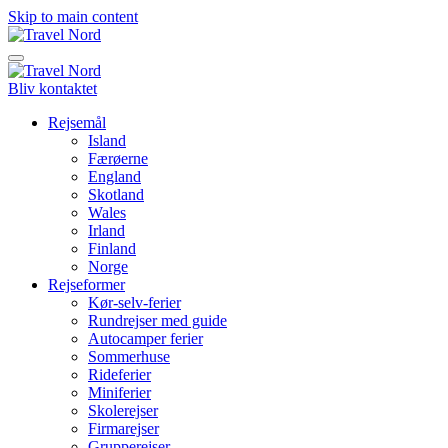
Skip to main content
Bliv kontaktet
Rejsemål
Island
Færøerne
England
Skotland
Wales
Irland
Finland
Norge
Rejseformer
Kør-selv-ferier
Rundrejser med guide
Autocamper ferier
Sommerhuse
Rideferier
Miniferier
Skolerejser
Firmarejser
Grupperejser