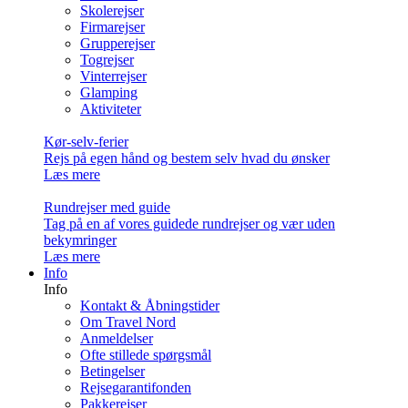
Skolerejser
Firmarejser
Grupperejser
Togrejser
Vinterrejser
Glamping
Aktiviteter
Kør-selv-ferier
Rejs på egen hånd og bestem selv hvad du ønsker
Læs mere
Rundrejser med guide
Tag på en af vores guidede rundrejser og vær uden
bekymringer
Læs mere
Info
Info
Kontakt & Åbningstider
Om Travel Nord
Anmeldelser
Ofte stillede spørgsmål
Betingelser
Rejsegarantifonden
Pakkerejser