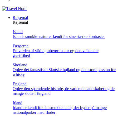
Rejsemål
Rejsemål
Island
Islands smukke natur er kendt for sine stærke kontraster
Færøerne
En verden af vild og uberørt natur og den velkendte
gæstfrihed
Skotland
Oplev det fantastiske Skotske højland og den store passion for
whisky
England
Oplev den spændende historie, de varierede landskaber og de
mange slotte i England
Irland
Irland er kendt for sin smukke natur, der byder på mange
nationalparker med floder