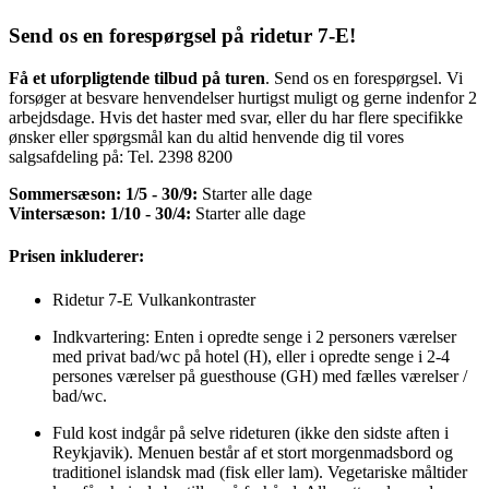
Send os en forespørgsel på ridetur 7-E!
Få et uforpligtende tilbud på turen
. Send os en forespørgsel. Vi
forsøger at besvare henvendelser hurtigst muligt og gerne indenfor 2
arbejdsdage. Hvis det haster med svar, eller du har flere specifikke
ønsker eller spørgsmål kan du altid henvende dig til vores
salgsafdeling på: Tel. 2398 8200
Sommersæson: 1/5 - 30/9:
Starter alle dage
Vintersæson: 1/10 - 30/4:
Starter alle dage
Prisen inkluderer:
Ridetur 7-E Vulkankontraster
Indkvartering: Enten i opredte senge i 2 personers værelser
med privat bad/wc på hotel (H), eller i opredte senge i 2-4
persones værelser på guesthouse (GH) med fælles værelser /
bad/wc.
Fuld kost indgår på selve rideturen (ikke den sidste aften i
Reykjavik). Menuen består af et stort morgenmadsbord og
traditionel islandsk mad (fisk eller lam). Vegetariske måltider