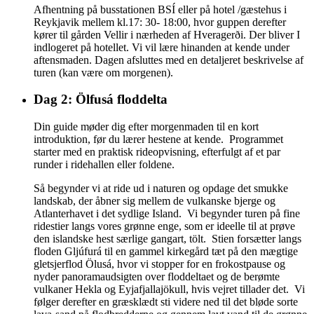
Afhentning på busstationen BSÍ eller på hotel /gæstehus i
Reykjavik mellem kl.17: 30- 18:00, hvor guppen derefter
kører til gården Vellir i nærheden af Hveragerði. Der bliver I
indlogeret på hotellet. Vi vil lære hinanden at kende under
aftensmaden. Dagen afsluttes med en detaljeret beskrivelse af
turen (kan være om morgenen).
Dag 2: Ölfusá floddelta
Din guide møder dig efter morgenmaden til en kort
introduktion, før du lærer hestene at kende. Programmet
starter med en praktisk rideopvisning, efterfulgt af et par
runder i ridehallen eller foldene.
Så begynder vi at ride ud i naturen og opdage det smukke
landskab, der åbner sig mellem de vulkanske bjerge og
Atlanterhavet i det sydlige Island. Vi begynder turen på fine
ridestier langs vores grønne enge, som er ideelle til at prøve
den islandske hest særlige gangart, tölt. Stien forsætter langs
floden Gljúfurá til en gammel kirkegård tæt på den mægtige
gletsjerflod Ölusá, hvor vi stopper for en frokostpause og
nyder panoramaudsigten over floddeltaet og de berømte
vulkaner Hekla og Eyjafjallajökull, hvis vejret tillader det. Vi
følger derefter en græsklædt sti videre ned til det bløde sorte