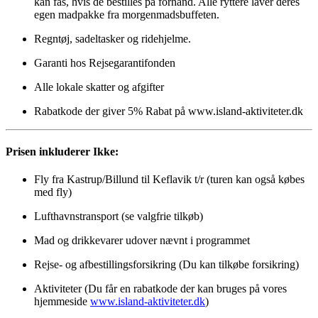
kan fås, hvis de bestilles på forhånd. Alle ryttere laver deres
egen madpakke fra morgenmadsbuffeten.
Regntøj, sadeltasker og ridehjelme.
Garanti hos Rejsegarantifonden
Alle lokale skatter og afgifter
Rabatkode der giver 5% Rabat på www.island-aktiviteter.dk
Prisen inkluderer Ikke:
Fly fra Kastrup/Billund til Keflavik t/r (turen kan også købes
med fly)
Lufthavnstransport (se valgfrie tilkøb)
Mad og drikkevarer udover nævnt i programmet
Rejse- og afbestillingsforsikring (Du kan tilkøbe forsikring)
Aktiviteter (Du får en rabatkode der kan bruges på vores
hjemmeside
www.island-aktiviteter.dk
)