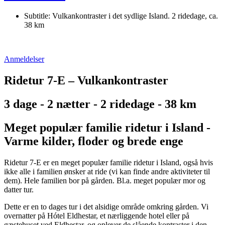
Subtitle:
Vulkankontraster i det sydlige Island. 2 ridedage, ca.
38 km
Anmeldelser
Ridetur 7-E – Vulkankontraster
3 dage - 2 nætter - 2 ridedage - 38 km
Meget populær familie ridetur i Island -
Varme kilder, floder og brede enge
Ridetur 7-E er en meget populær familie ridetur i Island, også hvis
ikke alle i familien ønsker at ride (vi kan finde andre aktiviteter til
dem). Hele familien bor på gården. Bl.a. meget populær mor og
datter tur.
Dette er en to dages tur i det alsidige område omkring gården. Vi
overnatter på Hótel Eldhestar, et nærliggende hotel eller på
gæstehuset ved Eldhestar, og oplever de slående kontraster i den