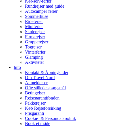
Kør-selv-ferier
Rundrejser med guide
Autocamper ferier
Sommerhuse
Rideferier
Miniferier
Skolerejser
Firmarejser
Grupperejser
Togrejser
Vinterferier
Glamping
Aktiviteter
Info
Kontakt & Åbningstider
Om Travel Nord
Anmeldelser
Ofte stillede spørgsmål
Betingelser
Rejsegarantifonden
Pakkerejser
Køb Rejseforsirking
Prisgaranti
Cookie- & Persondatapolitik
Book et møde