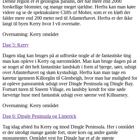
Denne region er et geologisk paradis, der har mere end 2000
forskellige blomster, og mange meget sjældne. Herfra kan man køre
videre og se de spektakulære Cliffs of Moher, som er en kløft der
falder mere end 200 meter ned til Atlanterhavet. Herfra er der ikke
langt til byen Kerry hvor I vil overnatte.
Overnatning: Kerry området
Dag 5: Kerry
Dagen idag kan bruges på at udforske nogle af de fantastiske ting
man kan opleve i Kerry og nærområdet. Man kan bruge dagen på at
se noget af det helt fantastiske landskab i form af bjerge, søer, udsigt
over Atlanterhavet og skøn kystudsigt. Herfra kan man tage en
køretur igennem Killorglin til Glenbeigh, hvor man har mulighed for
at opleve panoramisk udsigt over Dingle Peninsula og Dingle Bay.
Fortsæt turen til Sneem Village, en landsby kendt for sine søde
farverige huse med fantastisk udsigt over søerne ved Killnarney.
Overnatning: Kerry området
Dag 6: Dingle Peninsula og Limerick
Tag idag afsted fra Kerry og imod Dingle Peninsula. Her i området
er der utroligt mange gamle fort, store kors og andre gamle
monumenter. Området vest for Dingle har et af de største