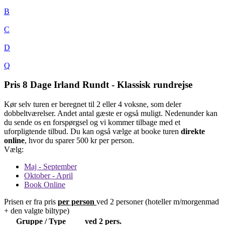
B
C
D
Q
Pris 8 Dage Irland Rundt - Klassisk rundrejse
Kør selv turen er beregnet til 2 eller 4 voksne, som deler
dobbeltværelser. Andet antal gæste er også muligt. Nedenunder kan
du sende os en forspørgsel og vi kommer tilbage med et
uforpligtende tilbud. Du kan også vælge at booke turen
direkte
online
, hvor du sparer 500 kr per person.
Vælg:
Maj - September
Oktober - April
Book Online
Prisen er fra pris
per person
ved 2 personer (hoteller m/morgenmad
+ den valgte biltype)
Gruppe / Type
ved 2 pers.