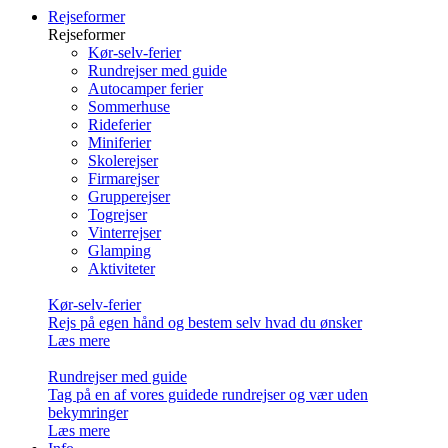
Rejseformer
Rejseformer
Kør-selv-ferier
Rundrejser med guide
Autocamper ferier
Sommerhuse
Rideferier
Miniferier
Skolerejser
Firmarejser
Grupperejser
Togrejser
Vinterrejser
Glamping
Aktiviteter
Kør-selv-ferier
Rejs på egen hånd og bestem selv hvad du ønsker
Læs mere
Rundrejser med guide
Tag på en af vores guidede rundrejser og vær uden
bekymringer
Læs mere