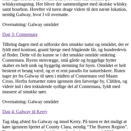
whiskysmagning. Her bliver der sammenlignet med skotske whisky
samt bourbon. Herefter vil turen drage videre til den næste lokation,
nemlig Galway, hvor I vil overnatte.
Overnatning: Galway området
Dag 3: Connemara
Tilbring dagen med at udforske den smukke natur og området, der er
fyldt med kontrast, granit bjerge med fritgående får, og hundredevis
af floder. Dette vil du kunne se i det smukke område omkring
Connemara. Byens stenvægge, små gårde og hyggelige hytter
skaber en helt unik og hyggelig stemning for byen. Området er helt
bestemt et besøg værd, og er et rent paradis for naturelskere. Ruten
tager jer fra Galway til søen i midten af Connemara ved Maam
Cross. Herfra fortsætter ruten igennem den farverige by, Clifden, og
videre ind i den irsktalende sydlige del af Connemara, fyldt med
massere af smukke søer.
Overnatning: Galway området
Dag 4: Galway til Kerry
Tag idag afsted fra Galway og imod Kerry. På turen er det muligt at
køre igennem hjertet af County Clara, nemlig “The Burren Region”.