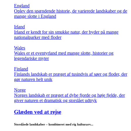
England
Oplev den spændende historie, de varierede landskaber og de
mange slotte i England
Irland
Irland er kendt for sin smukke natur, der byder på mange
nationalparker med floder
Wales
Wales er et eventyrland med mange slotte, historier og
legendariske myter
Finland
Finlands landskab er præget af tusindvis af søer og floder, der
gør naturen helt unik
Norge
Norges landskab er præget af dybe fjorde og høje fjelde, der
giver naturen et dramatisk og storslået udtryk
Glæden ved at rejse
Storslåede landskaber – kombineret med rig kulturarv...