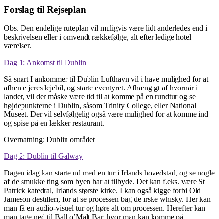
Forslag til Rejseplan
Obs. Den endelige ruteplan vil muligvis være lidt anderledes end i
beskrivelsen eller i omvendt rækkefølge, alt efter ledige hotel
værelser.
Dag 1: Ankomst til Dublin
Så snart I ankommer til Dublin Lufthavn vil i have mulighed for at
afhente jeres lejebil, og starte eventyret. Afhængigt af hvornår i
lander, vil der måske være tid til at komme på en rundtur og se
højdepunkterne i Dublin, såsom Trinity College, eller National
Museet. Der vil selvfølgelig også være mulighed for at komme ind
og spise på en lækker restaurant.
Overnatning: Dublin området
Dag 2: Dublin til Galway
Dagen idag kan starte ud med en tur i Irlands hovedstad, og se nogle
af de smukke ting som byen har at tilbyde. Det kan f.eks. være St
Patrick katedral, Irlands største kirke. I kan også kigge forbi Old
Jameson destilleri, for at se processen bag de irske whisky. Her kan
man få en audio-visuel tur og høre alt om processen. Herefter kan
man tage ned til Ball o’Malt Bar, hvor man kan komme på