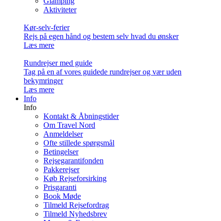
Glamping
Aktiviteter
Kør-selv-ferier
Rejs på egen hånd og bestem selv hvad du ønsker
Læs mere
Rundrejser med guide
Tag på en af vores guidede rundrejser og vær uden
bekymringer
Læs mere
Info
Info
Kontakt & Åbningstider
Om Travel Nord
Anmeldelser
Ofte stillede spørgsmål
Betingelser
Rejsegarantifonden
Pakkerejser
Køb Rejseforsirking
Prisgaranti
Book Møde
Tilmeld Rejsefordrag
Tilmeld Nyhedsbrev