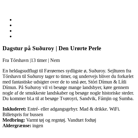
Dagstur på Suðuroy | Den Urørte Perle
Fra Tórshavn |13 timer | Nem
En heldagsudflugt til Færøernes sydligste ø, Suðuroy. Sejlturen fra
Tórshavn til Suðuroy tager to timer, og undervejs bliver du forkælet
med fantastiske udsigter over de to små øer, Stóri Dímun & Lítli
Dímun. På Suðuroy vil vi besøge mange landsbyer, køre gennem
nogle af de smukkeste landskaber og besøge nogle historiske steder.
Du kommer bl.a til at besøge Tvøroyri, Sandvik, Fámjin og Sumba.
Inkluderet:
Entré- eller adgangsgebyr. Mad & drikke. WiFi.
Billetspris for bussen
Medbring:
Varmt tøj og regntøj. Vandtæt fodtøj
Aldergrænse:
ingen