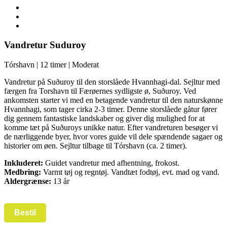
Vandretur Suduroy
Tórshavn | 12 timer | Moderat
Vandretur på Suðuroy til den storslåede Hvannhagi-dal. Sejltur med
færgen fra Torshavn til Færøernes sydligste ø, Suðuroy. Ved
ankomsten starter vi med en betagende vandretur til den naturskønne
Hvannhagi, som tager cirka 2-3 timer. Denne storslåede gåtur fører
dig gennem fantastiske landskaber og giver dig mulighed for at
komme tæt på Suðuroys unikke natur. Efter vandreturen besøger vi
de nærliggende byer, hvor vores guide vil dele spændende sagaer og
historier om øen. Sejltur tilbage til Tórshavn (ca. 2 timer).
Inkluderet:
Guidet vandretur med afhentning, frokost.
Medbring:
Varmt tøj og regntøj. Vandtæt fodtøj, evt. mad og vand.
Aldergrænse:
13 år
Bestil