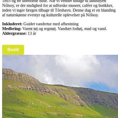
1893 og tre ubeboede huse. Når vi vender tilbage til landsbyen
Nólsoy, er der mulighed for at udforske museer, caféer og butikker,
inden vi tager færgen tilbage til Tórshavn. Denne dag er en blanding
af naturskønne eventyr og kulturelle oplevelser på Nólsoy.
Inkluderet:
Guidet vandretur med afhentning
Medbring:
Varmt tøj og regntøj. Vandtæt fodtøj, mad og vand.
Aldergrænse:
13 år
Bestil