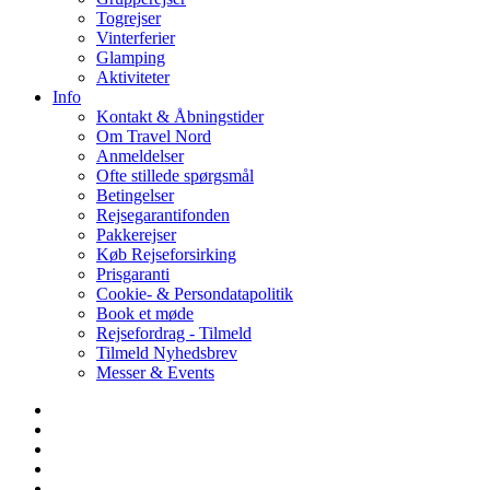
Togrejser
Vinterferier
Glamping
Aktiviteter
Info
Kontakt & Åbningstider
Om Travel Nord
Anmeldelser
Ofte stillede spørgsmål
Betingelser
Rejsegarantifonden
Pakkerejser
Køb Rejseforsirking
Prisgaranti
Cookie- & Persondatapolitik
Book et møde
Rejsefordrag - Tilmeld
Tilmeld Nyhedsbrev
Messer & Events