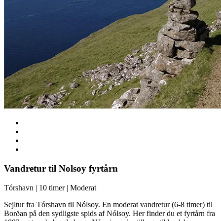
Vandretur til Nolsoy fyrtårn
Tórshavn | 10 timer | Moderat
Sejltur fra Tórshavn til Nólsoy. En moderat vandretur (6-8 timer) til
Borðan på den sydligste spids af Nólsoy. Her finder du et fyrtårn fra