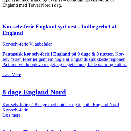
England med Travel Nord i dag.
Kør-selv-ferie England syd vest - Indbegrebet af
England
Kør-selv-ferie
Vi anbefaler
Fantastisk kør selv-ferie i England på 9 dage & 8 nætter.
Kør-
selv-ferien fører jer gennem nogle af Englands smukkeste regioner.
På turen vil du opleve meget, og i eget tempo, både natur og kultur.
Læs Mere
8 dage England Nord
Kør-selv-ferie på 8 dage med hoteller og lejebil i England Nord
Kør-selv-ferie
Læs mere