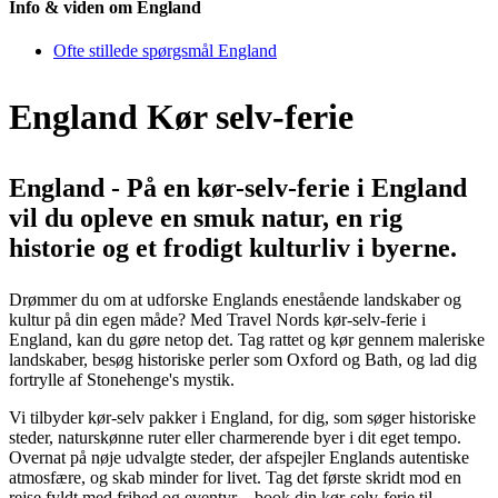
Info & viden om England
Ofte stillede spørgsmål England
England Kør selv-ferie
England - På en kør-selv-ferie i England
vil du opleve en smuk natur, en rig
historie og et frodigt kulturliv i byerne.
Drømmer du om at udforske Englands enestående landskaber og
kultur på din egen måde? Med Travel Nords kør-selv-ferie i
England, kan du gøre netop det. Tag rattet og kør gennem maleriske
landskaber, besøg historiske perler som Oxford og Bath, og lad dig
fortrylle af Stonehenge's mystik.
Vi tilbyder kør-selv pakker i England, for dig, som søger historiske
steder, naturskønne ruter eller charmerende byer i dit eget tempo.
Overnat på nøje udvalgte steder, der afspejler Englands autentiske
atmosfære, og skab minder for livet. Tag det første skridt mod en
rejse fyldt med frihed og eventyr – book din kør-selv-ferie til