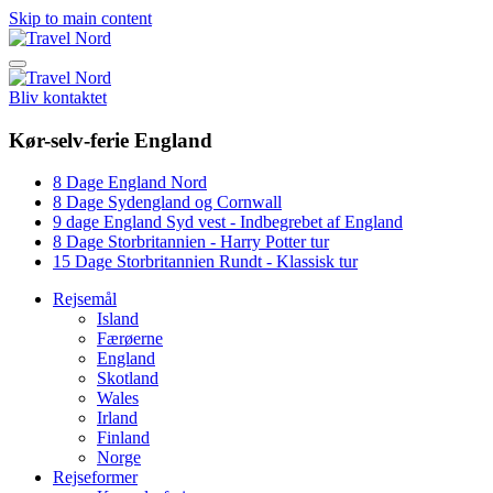
Skip to main content
Bliv kontaktet
Kør-selv-ferie England
8 Dage England Nord
8 Dage Sydengland og Cornwall
9 dage England Syd vest - Indbegrebet af England
8 Dage Storbritannien - Harry Potter tur
15 Dage Storbritannien Rundt - Klassisk tur
Rejsemål
Island
Færøerne
England
Skotland
Wales
Irland
Finland
Norge
Rejseformer