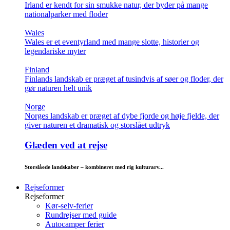
Irland er kendt for sin smukke natur, der byder på mange
nationalparker med floder
Wales
Wales er et eventyrland med mange slotte, historier og
legendariske myter
Finland
Finlands landskab er præget af tusindvis af søer og floder, der
gør naturen helt unik
Norge
Norges landskab er præget af dybe fjorde og høje fjelde, der
giver naturen et dramatisk og storslået udtryk
Glæden ved at rejse
Storslåede landskaber – kombineret med rig kulturarv...
Rejseformer
Rejseformer
Kør-selv-ferier
Rundrejser med guide
Autocamper ferier