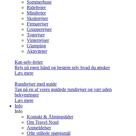
Sommerhuse
Rideferier
Miniferier
Skolerejser
Firmarejser
Grupperejser
Togrejser
Vinterrejser
Glamping
Aktiviteter
Kør-selv-ferier
Rejs på egen hånd og bestem selv hvad du ønsker
Læs mere
Rundrejser med guide
Tag på en af vores guidede rundrejser og vær uden
bekymringer
Læs mere
Info
Info
Kontakt & Åbningstider
Om Travel Nord
Anmeldelser
Ofte stillede spørgsmål