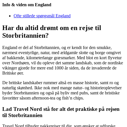
Info & viden om England
Ofte stillede spørgsmål England
Har du altid drømt om en rejse til
Storbritannien?
England er del af Storbritannien, og er kendt for den smukke,
nærmest eventyrlige, natur, med ældgamle slotte og borge omgivet
af bakkende, kilometerlange græsmarker. Med blot en kort flyvetur
over Nordsøen, vil du opleve det samme landskab, som de nordiske
vikinger gjorde for mere end 1000 år siden, da de invaderede de
Britiske øer.
De britiske landskaber rummer altså en masse historie, samt ro og
naturlig skønhed. Ikke nok med mange natur- og historieoplevelser
byder Storbritannien og også på byliv med pubs, samt de bristiske
favoritter såsom afternoon-tea og fish’n chips.
Lad Travel Nord stå for alt det praktiske på rejsen
til Storbritannien
Travel Nord tilbyder pakkerejser til dig, som ønsker at udforske