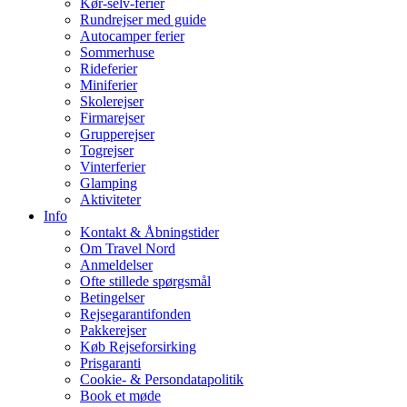
Kør-selv-ferier
Rundrejser med guide
Autocamper ferier
Sommerhuse
Rideferier
Miniferier
Skolerejser
Firmarejser
Grupperejser
Togrejser
Vinterferier
Glamping
Aktiviteter
Info
Kontakt & Åbningstider
Om Travel Nord
Anmeldelser
Ofte stillede spørgsmål
Betingelser
Rejsegarantifonden
Pakkerejser
Køb Rejseforsirking
Prisgaranti
Cookie- & Persondatapolitik
Book et møde