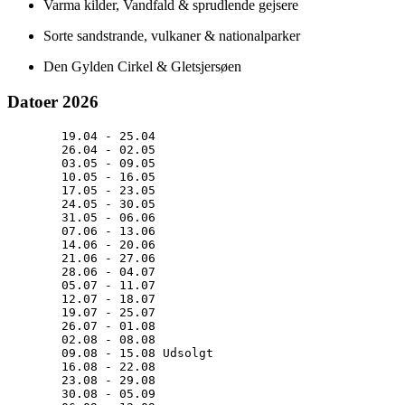
Varma kilder, Vandfald & sprudlende gejsere
Sorte sandstrande, vulkaner & nationalparker
Den Gylden Cirkel & Gletsjersøen
Datoer 2026
19.04 - 25.04
26.04 - 02.05
03.05 - 09.05
10.05 - 16.05
17.05 - 23.05
24.05 - 30.05
31.05 - 06.06
07.06 - 13.06 
14.06 - 20.06
21.06 - 27.06
28.06 - 04.07
05.07 - 11.07
12.07 - 18.07
19.07 - 25.07
26.07 - 01.08
02.08 - 08.08
09.08 - 15.08 Udsolgt
16.08 - 22.08
23.08 - 29.08
30.08 - 05.09