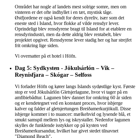
Området har nogle af landets mest solrige somre, men om
vinteren er det ofte indhyllet i en tæt, mystisk tåge.
Østfjordene er også kendt for deres dyreliv, især som det
eneste sted i Island, hvor flokke af vilde rensdyr lever.
Oprindeligt blev rensdyrene bragt til Island for at etablere en
rensdyrindustri, men da dette aldrig blev rentabelt, blev
projektet opgivet. Rensdyrene lever stadig her og har strejfet
frit omkring lige siden.
Vi overnatter på et hotel i Höfn.
Dag 5: Sydkysten - Jökulsárlón – Vik –
Reynisfjara – Skógar – Selfoss
Vi forlader Höfn og kører langs Islands sydøstlige kyst. Første
stop er ved Jökulsárlón Gletsjerlagune, hvor vi tager på en
amfibiebådtur. Lagunen blev dannet for omkring 60 år siden
og er kendetegnet ved en konstant proces, hvor isbjerge
kalver og falder af gletsjertungen Breiðamerkurjökull. Disse
isbjerge kommer i to nuancer: mælkehvid og lysende blå, et
smukt samspil mellem lys og iskrystaller. Nedenfor lagunen
skylles de funklende isstykker op på kysten ved
Breiðamerkursandur, hvilket har givet stedet tilnavnet
"Diamond Beach".