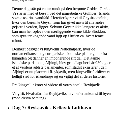
Denne dag står på en tur rundt på den berømte Golden Circle.
Vi starter med et besøg ved det majestætiske Gullfoss, Islands
største to-trins vandfald. Herefter kører vi til Geysir-området,
hvor den berømte Geysir, som har givet navn til alle andre
gejsere i verden, ligger. Selvom Geysir ikke længere er aktiv,
kan man her opleve den nærliggende varme kilde Strokkur,
som sprøjter kogende vand højt op i luften ca. hvert femte
minut.
Dernæst besøger vi Þingvellir Nationalpark, hvor de
nordamerikanske og europæiske tektoniske plader glider fra
hinanden og danner en imponerende rift dal. Det gamle
islandske parlament, Alþingi, blev grundlagt her i år 930 og er
et af verdens ældste parlamenter, som stadig eksisterer i dag.
Alþingi er nu placeret i Reykjavík, men Þingvellir forbliver et
helligt sted for islændinge og en vigtig del af deres historie.
Fra Þingvellir kører vi videre til vores hotel i Reykjavík.
Valgfrit: Hvalsafari fra Reykjavíks havn efter ankomst til byen
(mod ekstra betaling).
Dag 7: Reykjavik - Keflavik Lufthavn