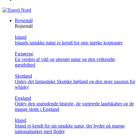
Rejsemål
Rejsemål
Island
Islands smukke natur er kendt for sine stærke kontraster
Færøerne
En verden af vild og uberørt natur og den velkendte
gæstfrihed
Skotland
Oplev det fantastiske Skotske højland og den store passion for
whisky
England
Oplev den spændende historie, de varierede landskaber og de
mange slotte i England
Irland
Irland er kendt for sin smukke natur, der byder på mange
nationalparker med floder