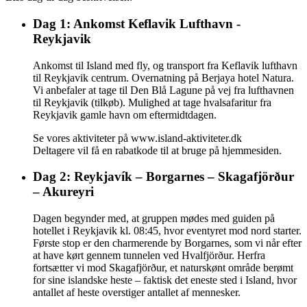
Dag 1: Ankomst Keflavik Lufthavn -
Reykjavik
Ankomst til Island med fly, og transport fra Keflavik lufthavn
til Reykjavik centrum. Overnatning på Berjaya hotel Natura.
Vi anbefaler at tage til Den Blå Lagune på vej fra lufthavnen
til Reykjavik (tilkøb). Mulighed at tage hvalsafaritur fra
Reykjavik gamle havn om eftermidtdagen.
Se vores aktiviteter på www.island-aktiviteter.dk
Deltagere vil få en rabatkode til at bruge på hjemmesiden.
Dag 2: Reykjavík – Borgarnes – Skagafjörður
– Akureyri
Dagen begynder med, at gruppen mødes med guiden på
hotellet i Reykjavik kl. 08:45, hvor eventyret mod nord starter.
Første stop er den charmerende by Borgarnes, som vi når efter
at have kørt gennem tunnelen ved Hvalfjörður. Herfra
fortsætter vi mod Skagafjörður, et naturskønt område berømt
for sine islandske heste – faktisk det eneste sted i Island, hvor
antallet af heste overstiger antallet af mennesker.