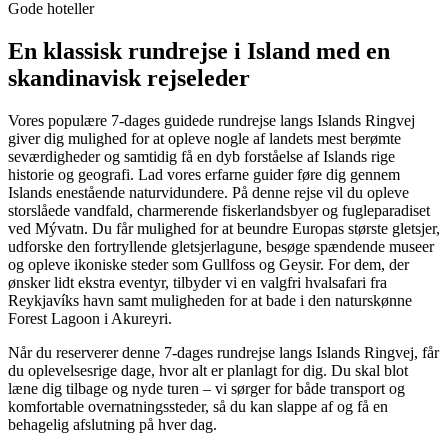
Gode hoteller
En klassisk rundrejse i Island med en
skandinavisk rejseleder
Vores populære 7-dages guidede rundrejse langs Islands Ringvej
giver dig mulighed for at opleve nogle af landets mest berømte
seværdigheder og samtidig få en dyb forståelse af Islands rige
historie og geografi. Lad vores erfarne guider føre dig gennem
Islands enestående naturvidundere. På denne rejse vil du opleve
storslåede vandfald, charmerende fiskerlandsbyer og fugleparadiset
ved Mývatn. Du får mulighed for at beundre Europas største gletsjer,
udforske den fortryllende gletsjerlagune, besøge spændende museer
og opleve ikoniske steder som Gullfoss og Geysir. For dem, der
ønsker lidt ekstra eventyr, tilbyder vi en valgfri hvalsafari fra
Reykjavíks havn samt muligheden for at bade i den naturskønne
Forest Lagoon i Akureyri.
Når du reserverer denne 7-dages rundrejse langs Islands Ringvej, får
du oplevelsesrige dage, hvor alt er planlagt for dig. Du skal blot
læne dig tilbage og nyde turen – vi sørger for både transport og
komfortable overnatningssteder, så du kan slappe af og få en
behagelig afslutning på hver dag.