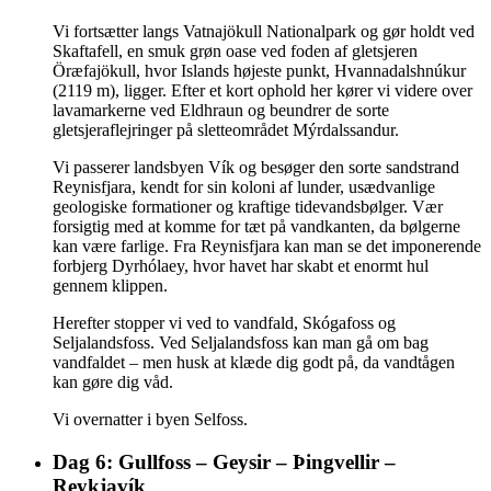
Vi fortsætter langs Vatnajökull Nationalpark og gør holdt ved
Skaftafell, en smuk grøn oase ved foden af gletsjeren
Öræfajökull, hvor Islands højeste punkt, Hvannadalshnúkur
(2119 m), ligger. Efter et kort ophold her kører vi videre over
lavamarkerne ved Eldhraun og beundrer de sorte
gletsjeraflejringer på sletteområdet Mýrdalssandur.
Vi passerer landsbyen Vík og besøger den sorte sandstrand
Reynisfjara, kendt for sin koloni af lunder, usædvanlige
geologiske formationer og kraftige tidevandsbølger. Vær
forsigtig med at komme for tæt på vandkanten, da bølgerne
kan være farlige. Fra Reynisfjara kan man se det imponerende
forbjerg Dyrhólaey, hvor havet har skabt et enormt hul
gennem klippen.
Herefter stopper vi ved to vandfald, Skógafoss og
Seljalandsfoss. Ved Seljalandsfoss kan man gå om bag
vandfaldet – men husk at klæde dig godt på, da vandtågen
kan gøre dig våd.
Vi overnatter i byen Selfoss.
Dag 6: Gullfoss – Geysir – Þingvellir –
Reykjavík