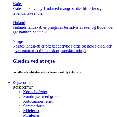
Wales
Wales er et eventyrland med mange slotte, historier og
legendariske myter
Finland
Finlands landskab er præget af tusindvis af søer og floder, der
gør naturen helt unik
Norge
Norges landskab er præget af dybe fjorde og høje fjelde, der
giver naturen et dramatisk og storslået udtryk
Glæden ved at rejse
Storslåede landskaber – kombineret med rig kulturarv...
Rejseformer
Rejseformer
Kør-selv-ferier
Rundrejser med guide
Autocamper ferier
Sommerhuse
Rideferier
Miniferier