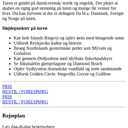
Turen er guidet på dansk/svensk/ norsk og engelsk. Der plejer at
skabes en rigtig god stemning på turen og mange får venner for
livet. Du kan forvente at der er deltagere fra bl.a. Danmark, Svergie
og Norge på turen.
Højdepunkter på turen
Kør hele Islands Ringvej og oplev øens mest betagende natur
Udforsk Reykjaviks kultur og historie
Besøg Nordislands geotermiske perler som Mývatn og
Goðafoss
Kør gennem Østfjordene med idylliske fiskerlandsbyer
Se Jökulsárlón gletsjerlagune og Diamond Beach
Oplev Sydkystens dramatiske vandfald og sorte sandstrande
Udforsk Golden Circle: Þingvellir, Geysir og Gullfoss
PRIS
BESTIL / FORESPØRG
PRIS
BESTIL / FORESPØRG
Rejseplan
Læs dag-til-dag beskrivelsen: