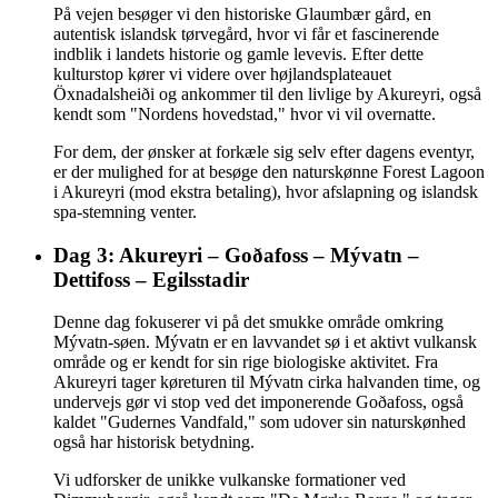
På vejen besøger vi den historiske Glaumbær gård, en
autentisk islandsk tørvegård, hvor vi får et fascinerende
indblik i landets historie og gamle levevis. Efter dette
kulturstop kører vi videre over højlandsplateauet
Öxnadalsheiði og ankommer til den livlige by Akureyri, også
kendt som "Nordens hovedstad," hvor vi vil overnatte.
For dem, der ønsker at forkæle sig selv efter dagens eventyr,
er der mulighed for at besøge den naturskønne Forest Lagoon
i Akureyri (mod ekstra betaling), hvor afslapning og islandsk
spa-stemning venter.
Dag 3: Akureyri – Goðafoss – Mývatn –
Dettifoss – Egilsstadir
Denne dag fokuserer vi på det smukke område omkring
Mývatn-søen. Mývatn er en lavvandet sø i et aktivt vulkansk
område og er kendt for sin rige biologiske aktivitet. Fra
Akureyri tager køreturen til Mývatn cirka halvanden time, og
undervejs gør vi stop ved det imponerende Goðafoss, også
kaldet "Gudernes Vandfald," som udover sin naturskønhed
også har historisk betydning.
Vi udforsker de unikke vulkanske formationer ved