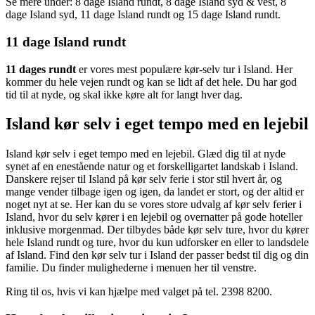
Se mere under: 8 dage Island rundt, 8 dage Island syd & vest, 8
dage Island syd, 11 dage Island rundt og 15 dage Island rundt.
11 dage Island rundt
11 dages rundt
er vores mest populære kør-selv tur i Island. Her
kommer du hele vejen rundt og kan se lidt af det hele. Du har god
tid til at nyde, og skal ikke køre alt for langt hver dag.
Island kør selv i eget tempo med en lejebil
Island kør selv i eget tempo med en lejebil. Glæd dig til at nyde
synet af en enestående natur og et forskelligartet landskab i Island.
Danskere rejser til Island på kør selv ferie i stor stil hvert år, og
mange vender tilbage igen og igen, da landet er stort, og der altid er
noget nyt at se. Her kan du se vores store udvalg af kør selv ferier i
Island, hvor du selv kører i en lejebil og overnatter på gode hoteller
inklusive morgenmad. Der tilbydes både kør selv ture, hvor du kører
hele Island rundt og ture, hvor du kun udforsker en eller to landsdele
af Island. Find den kør selv tur i Island der passer bedst til dig og din
familie. Du finder mulighederne i menuen her til venstre.
Ring til os, hvis vi kan hjælpe med valget på tel. 2398 8200.