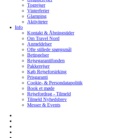
Togrejser
Vinterferier
Glamping
Aktiviteter
Info
Kontakt & Åbningstider
Om Travel Nord
Anmeldelser
Ofte stillede spørgsmål
Betingelser
Rejsegarantifonden
Pakkerejser
Køb Rejseforsirking
Prisgaranti
Cookie- & Persondatapolitik
Book et møde
Rejsefordrag - Tilmeld
Tilmeld Nyhedsbrev
Messer & Events