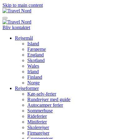
Skip to main content
Bliv kontaktet
Rejsemål
Island
Færøerne
England
Skotland
Wales
Irland
Finland
Norge
Rejseformer
Kør-selv-ferier
Rundrejser med guide
Autocamper ferier
Sommerhuse
Rideferier
Miniferier
Skolerejser
Firmarejser
Grupperejser