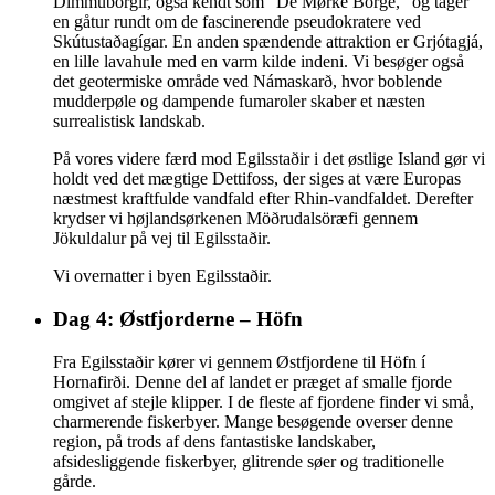
Dimmuborgir, også kendt som "De Mørke Borge," og tager
en gåtur rundt om de fascinerende pseudokratere ved
Skútustaðagígar. En anden spændende attraktion er Grjótagjá,
en lille lavahule med en varm kilde indeni. Vi besøger også
det geotermiske område ved Námaskarð, hvor boblende
mudderpøle og dampende fumaroler skaber et næsten
surrealistisk landskab.
På vores videre færd mod Egilsstaðir i det østlige Island gør vi
holdt ved det mægtige Dettifoss, der siges at være Europas
næstmest kraftfulde vandfald efter Rhin-vandfaldet. Derefter
krydser vi højlandsørkenen Möðrudalsöræfi gennem
Jökuldalur på vej til Egilsstaðir.
Vi overnatter i byen Egilsstaðir.
Dag 4: Østfjorderne – Höfn
Fra Egilsstaðir kører vi gennem Østfjordene til Höfn í
Hornafirði. Denne del af landet er præget af smalle fjorde
omgivet af stejle klipper. I de fleste af fjordene finder vi små,
charmerende fiskerbyer. Mange besøgende overser denne
region, på trods af dens fantastiske landskaber,
afsidesliggende fiskerbyer, glitrende søer og traditionelle
gårde.