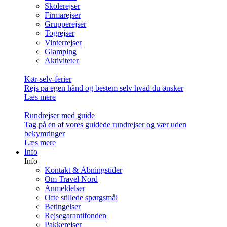
Skolerejser
Firmarejser
Grupperejser
Togrejser
Vinterrejser
Glamping
Aktiviteter
Kør-selv-ferier
Rejs på egen hånd og bestem selv hvad du ønsker
Læs mere
Rundrejser med guide
Tag på en af vores guidede rundrejser og vær uden
bekymringer
Læs mere
Info
Info
Kontakt & Åbningstider
Om Travel Nord
Anmeldelser
Ofte stillede spørgsmål
Betingelser
Rejsegarantifonden
Pakkerejser