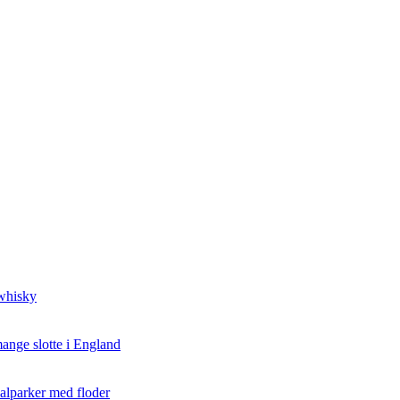
 whisky
ange slotte i England
nalparker med floder