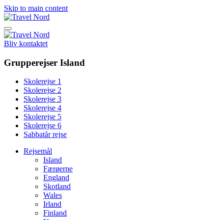
Skip to main content
Bliv kontaktet
Grupperejser Island
Skolerejse 1
Skolerejse 2
Skolerejse 3
Skolerejse 4
Skolerejse 5
Skolerejse 6
Sabbatår rejse
Rejsemål
Island
Færøerne
England
Skotland
Wales
Irland
Finland