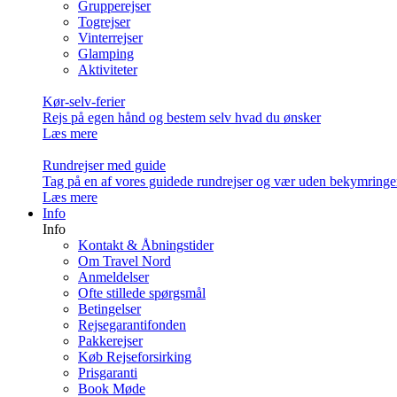
Grupperejser
Togrejser
Vinterrejser
Glamping
Aktiviteter
Kør-selv-ferier
Rejs på egen hånd og bestem selv hvad du ønsker
Læs mere
Rundrejser med guide
Tag på en af vores guidede rundrejser og vær uden bekymringe
Læs mere
Info
Info
Kontakt & Åbningstider
Om Travel Nord
Anmeldelser
Ofte stillede spørgsmål
Betingelser
Rejsegarantifonden
Pakkerejser
Køb Rejseforsirking
Prisgaranti
Book Møde