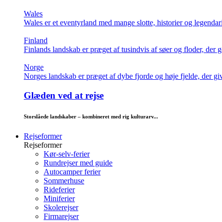
Wales
Wales er et eventyrland med mange slotte, historier og legendar
Finland
Finlands landskab er præget af tusindvis af søer og floder, der g
Norge
Norges landskab er præget af dybe fjorde og høje fjelde, der giv
Glæden ved at rejse
Storslåede landskaber – kombineret med rig kulturarv...
Rejseformer
Rejseformer
Kør-selv-ferier
Rundrejser med guide
Autocamper ferier
Sommerhuse
Rideferier
Miniferier
Skolerejser
Firmarejser