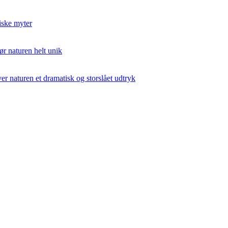
iske myter
ør naturen helt unik
er naturen et dramatisk og storslået udtryk