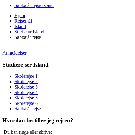
Sabbatår rejse Island
Hjem
Rejsemål
Island
Studietur Island
Sabbatår rejse
Anmeldelser
Studierejser Island
Skolerejse 1
Skolerejse 2
Skolerejse 3
Skolerejse 4
Skolerejse 5
Skolerejse 6
Sabbatår rejse
Hvordan bestiller jeg rejsen?
Du kan ringe eller skrive: