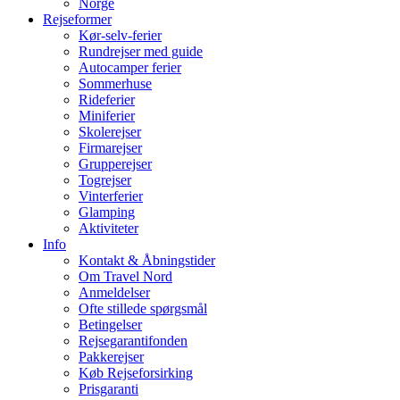
Norge
Rejseformer
Kør-selv-ferier
Rundrejser med guide
Autocamper ferier
Sommerhuse
Rideferier
Miniferier
Skolerejser
Firmarejser
Grupperejser
Togrejser
Vinterferier
Glamping
Aktiviteter
Info
Kontakt & Åbningstider
Om Travel Nord
Anmeldelser
Ofte stillede spørgsmål
Betingelser
Rejsegarantifonden
Pakkerejser
Køb Rejseforsirking
Prisgaranti