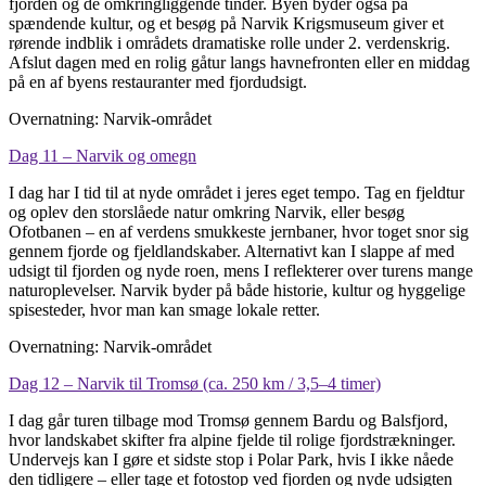
fjorden og de omkringliggende tinder. Byen byder også på
spændende kultur, og et besøg på Narvik Krigsmuseum giver et
rørende indblik i områdets dramatiske rolle under 2. verdenskrig.
Afslut dagen med en rolig gåtur langs havnefronten eller en middag
på en af byens restauranter med fjordudsigt.
Overnatning: Narvik-området
Dag 11 – Narvik og omegn
I dag har I tid til at nyde området i jeres eget tempo. Tag en fjeldtur
og oplev den storslåede natur omkring Narvik, eller besøg
Ofotbanen – en af verdens smukkeste jernbaner, hvor toget snor sig
gennem fjorde og fjeldlandskaber. Alternativt kan I slappe af med
udsigt til fjorden og nyde roen, mens I reflekterer over turens mange
naturoplevelser. Narvik byder på både historie, kultur og hyggelige
spisesteder, hvor man kan smage lokale retter.
Overnatning: Narvik-området
Dag 12 – Narvik til Tromsø (ca. 250 km / 3,5–4 timer)
I dag går turen tilbage mod Tromsø gennem Bardu og Balsfjord,
hvor landskabet skifter fra alpine fjelde til rolige fjordstrækninger.
Undervejs kan I gøre et sidste stop i Polar Park, hvis I ikke nåede
den tidligere – eller tage et fotostop ved fjorden og nyde udsigten