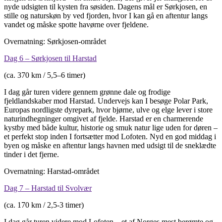
nyde udsigten til kysten fra søsiden. Dagens mål er Sørkjosen, en
stille og naturskøn by ved fjorden, hvor I kan gå en aftentur langs
vandet og måske spotte havørne over fjeldene.
Overnatning: Sørkjosen-området
Dag 6 – Sørkjosen til Harstad
(ca. 370 km / 5,5–6 timer)
I dag går turen videre gennem grønne dale og frodige
fjeldlandskaber mod Harstad. Undervejs kan I besøge Polar Park,
Europas nordligste dyrepark, hvor bjørne, ulve og elge lever i store
naturindhegninger omgivet af fjelde. Harstad er en charmerende
kystby med både kultur, historie og smuk natur lige uden for døren –
et perfekt stop inden I fortsætter mod Lofoten. Nyd en god middag i
byen og måske en aftentur langs havnen med udsigt til de sneklædte
tinder i det fjerne.
Overnatning: Harstad-området
Dag 7 – Harstad til Svolvær
(ca. 170 km / 2,5-3 timer)
I dag går turen videre mod Lofoten – et af Norges mest berømte og