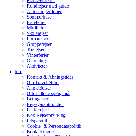
Kør-selv-ferier
Rundrejser med guide
Autocamper ferier
Sommerhuse
Rideferier
Miniferier
Skolerejser
Firmarejser
Grupperejser
Togrejser
Vinterferier
Glamping
Aktiviteter
Info
Kontakt & Åbningstider
Om Travel Nord
Anmeldelser
Ofte stillede spørgsmål
Betingelser
Rejsegarantifonden
Pakkerejser
Køb Rejseforsirking
Prisgaranti
Cookie- & Persondatapolitik
Book et møde