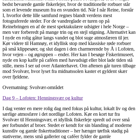
bedst bevarede gamle fiskerlejer, hvor de traditionelle rorbuer står
som et levende museum fra en svunden tid. Når I når Reine, forstår
I, hvorfor dette lille samfund regnes blandt verdens mest
fotograferede steder. For de vandreglade er turen op på
Reinebringen en af de mest spektakulære udsigter i hele Norge –
men vær forberedt på mange trin og en stejl stigning. Alternativt kan
I nyde en rolig gåtur langs vandet og blot suge atmosfæren til jer.
Kør videre til Hamnøy, et idyllisk stop med klassiske røde rorbuer
på små klippesøer, og slut dagen i den charmerende by Å i Lofoten,
hvor vejen – og øgruppen – ender. Her kan I besøge Fiskerimuseet,
nyde en kop kaffe på caféen med havudsigt eller blot lade tiden stå
stille, mens I ser ud over Atlanterhavet. Om aftenen går turen tilbage
mod Svolvær, hvor lyset fra midnatssolen kaster et gyldent skær
over fjeldene.
Overnatning: Svolvær-området
Dag 9 – Lofoten: Henningsvær og kultur
I dag venter en mere rolig dag med fokus på kultur, lokalt liv og den
særlige atmosfære i det nordlige Lofoten. Kør en kort tur fra
Svolvær til Henningsvær, et idyllisk fiskerleje spredt ud over små
øer forbundet af broer. Stedet er kendt for sin blanding af moderne
kunstliv og gamle fiskertraditioner – her hænger tørfisk stadig på
stativerne, mens små gallerier og caféer fylder de gamle