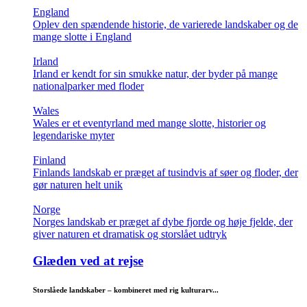
England
Oplev den spændende historie, de varierede landskaber og de
mange slotte i England
Irland
Irland er kendt for sin smukke natur, der byder på mange
nationalparker med floder
Wales
Wales er et eventyrland med mange slotte, historier og
legendariske myter
Finland
Finlands landskab er præget af tusindvis af søer og floder, der
gør naturen helt unik
Norge
Norges landskab er præget af dybe fjorde og høje fjelde, der
giver naturen et dramatisk og storslået udtryk
Glæden ved at rejse
Storslåede landskaber – kombineret med rig kulturarv...