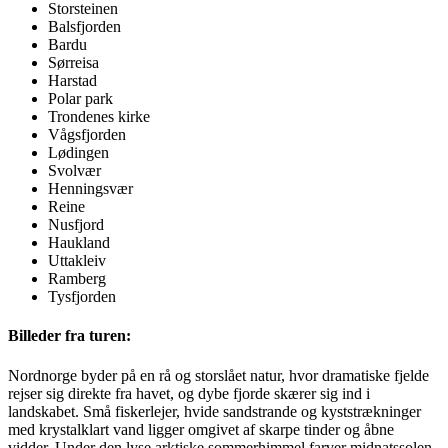
Storsteinen
Balsfjorden
Bardu
Sørreisa
Harstad
Polar park
Trondenes kirke
Vågsfjorden
Lødingen
Svolvær
Henningsvær
Reine
Nusfjord
Haukland
Uttakleiv
Ramberg
Tysfjorden
Billeder fra turen:
Nordnorge byder på en rå og storslået natur, hvor dramatiske fjelde
rejser sig direkte fra havet, og dybe fjorde skærer sig ind i
landskabet. Små fiskerlejer, hvide sandstrande og kyststrækninger
med krystalklart vand ligger omgivet af skarpe tinder og åbne
vidder. Under den lyse arktiske sommerhimmel farver midnatssolen