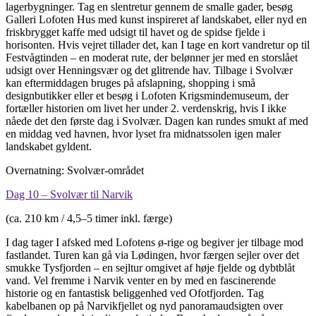
lagerbygninger. Tag en slentretur gennem de smalle gader, besøg
Galleri Lofoten Hus med kunst inspireret af landskabet, eller nyd en
friskbrygget kaffe med udsigt til havet og de spidse fjelde i
horisonten. Hvis vejret tillader det, kan I tage en kort vandretur op til
Festvågtinden – en moderat rute, der belønner jer med en storslået
udsigt over Henningsvær og det glitrende hav. Tilbage i Svolvær
kan eftermiddagen bruges på afslapning, shopping i små
designbutikker eller et besøg i Lofoten Krigsmindemuseum, der
fortæller historien om livet her under 2. verdenskrig, hvis I ikke
nåede det den første dag i Svolvær. Dagen kan rundes smukt af med
en middag ved havnen, hvor lyset fra midnatssolen igen maler
landskabet gyldent.
Overnatning: Svolvær-området
Dag 10 – Svolvær til Narvik
(ca. 210 km / 4,5–5 timer inkl. færge)
I dag tager I afsked med Lofotens ø-rige og begiver jer tilbage mod
fastlandet. Turen kan gå via Lødingen, hvor færgen sejler over det
smukke Tysfjorden – en sejltur omgivet af høje fjelde og dybtblåt
vand. Vel fremme i Narvik venter en by med en fascinerende
historie og en fantastisk beliggenhed ved Ofotfjorden. Tag
kabelbanen op på Narvikfjellet og nyd panoramaudsigten over