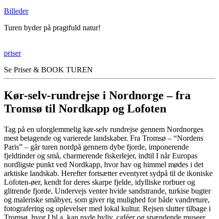
Billeder
Turen byder på pragtfuld natur!
priser
Se Priser & BOOK TUREN
Kør-selv-rundrejse i Nordnorge – fra
Tromsø til Nordkapp og Lofoten
Tag på en uforglemmelig kør-selv rundrejse gennem Nordnorges
mest betagende og varierede landskaber. Fra Tromsø – “Nordens
Paris” – går turen nordpå gennem dybe fjorde, imponerende
fjeldtinder og små, charmerende fiskerlejer, indtil I når Europas
nordligste punkt ved Nordkapp, hvor hav og himmel mødes i det
arktiske landskab. Herefter fortsætter eventyret sydpå til de ikoniske
Lofoten-øer, kendt for deres skarpe fjelde, idylliske rorbuer og
glitrende fjorde. Undervejs venter hvide sandstrande, turkise bugter
og maleriske småbyer, som giver rig mulighed for både vandreture,
fotografering og oplevelser med lokal kultur. Rejsen slutter tilbage i
Tromsø, hvor I bl.a. kan nyde byliv, caféer og spændende museer.