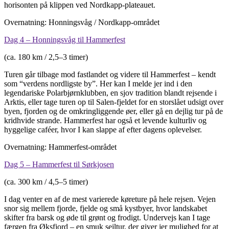
horisonten på klippen ved Nordkapp-plateauet.
Overnatning: Honningsvåg / Nordkapp-området
Dag 4 – Honningsvåg til Hammerfest
(ca. 180 km / 2,5–3 timer)
Turen går tilbage mod fastlandet og videre til Hammerfest – kendt
som “verdens nordligste by”. Her kan I melde jer ind i den
legendariske Polarbjørnklubben, en sjov tradition blandt rejsende i
Arktis, eller tage turen op til Salen-fjeldet for en storslået udsigt over
byen, fjorden og de omkringliggende øer, eller gå en dejlig tur på de
kridhvide strande. Hammerfest har også et levende kulturliv og
hyggelige caféer, hvor I kan slappe af efter dagens oplevelser.
Overnatning: Hammerfest-området
Dag 5 – Hammerfest til Sørkjosen
(ca. 300 km / 4,5–5 timer)
I dag venter en af de mest varierede køreture på hele rejsen. Vejen
snor sig mellem fjorde, fjelde og små kystbyer, hvor landskabet
skifter fra barsk og øde til grønt og frodigt. Undervejs kan I tage
færgen fra Øksfjord – en smuk sejltur, der giver jer mulighed for at