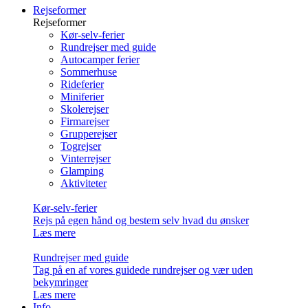
Rejseformer
Rejseformer
Kør-selv-ferier
Rundrejser med guide
Autocamper ferier
Sommerhuse
Rideferier
Miniferier
Skolerejser
Firmarejser
Grupperejser
Togrejser
Vinterrejser
Glamping
Aktiviteter
Kør-selv-ferier
Rejs på egen hånd og bestem selv hvad du ønsker
Læs mere
Rundrejser med guide
Tag på en af vores guidede rundrejser og vær uden
bekymringer
Læs mere
Info