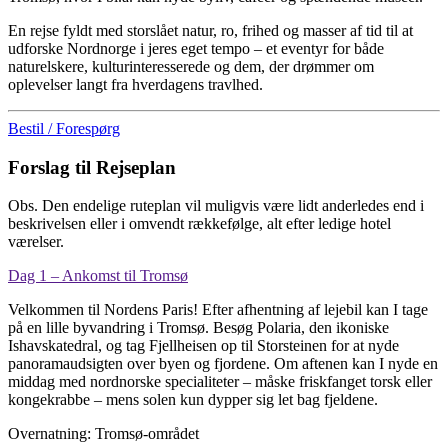
En rejse fyldt med storslået natur, ro, frihed og masser af tid til at
udforske Nordnorge i jeres eget tempo – et eventyr for både
naturelskere, kulturinteresserede og dem, der drømmer om
oplevelser langt fra hverdagens travlhed.
Bestil / Forespørg
Forslag til Rejseplan
Obs. Den endelige ruteplan vil muligvis være lidt anderledes end i
beskrivelsen eller i omvendt rækkefølge, alt efter ledige hotel
værelser.
Dag 1 – Ankomst til Tromsø
Velkommen til Nordens Paris! Efter afhentning af lejebil kan I tage
på en lille byvandring i Tromsø. Besøg Polaria, den ikoniske
Ishavskatedral, og tag Fjellheisen op til Storsteinen for at nyde
panoramaudsigten over byen og fjordene. Om aftenen kan I nyde en
middag med nordnorske specialiteter – måske friskfanget torsk eller
kongekrabbe – mens solen kun dypper sig let bag fjeldene.
Overnatning: Tromsø-området