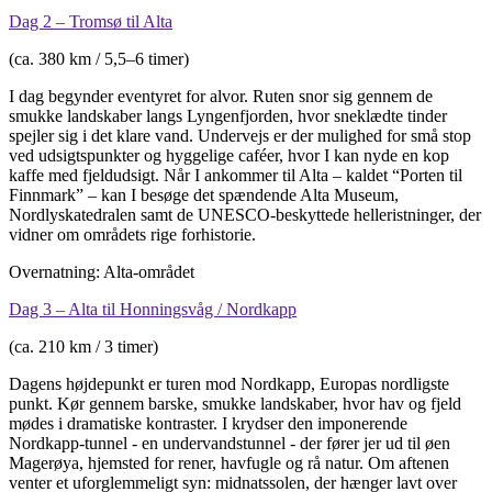
Dag 2 – Tromsø til Alta
(ca. 380 km / 5,5–6 timer)
I dag begynder eventyret for alvor. Ruten snor sig gennem de
smukke landskaber langs Lyngenfjorden, hvor sneklædte tinder
spejler sig i det klare vand. Undervejs er der mulighed for små stop
ved udsigtspunkter og hyggelige caféer, hvor I kan nyde en kop
kaffe med fjeldudsigt. Når I ankommer til Alta – kaldet “Porten til
Finnmark” – kan I besøge det spændende Alta Museum,
Nordlyskatedralen samt de UNESCO-beskyttede helleristninger, der
vidner om områdets rige forhistorie.
Overnatning: Alta-området
Dag 3 – Alta til Honningsvåg / Nordkapp
(ca. 210 km / 3 timer)
Dagens højdepunkt er turen mod Nordkapp, Europas nordligste
punkt. Kør gennem barske, smukke landskaber, hvor hav og fjeld
mødes i dramatiske kontraster. I krydser den imponerende
Nordkapp-tunnel - en undervandstunnel - der fører jer ud til øen
Magerøya, hjemsted for rener, havfugle og rå natur. Om aftenen
venter et uforglemmeligt syn: midnatssolen, der hænger lavt over