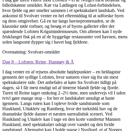
billedskønne områder. Kør via Lødingen og Lofast-forbindelsen,
hvor fjelde og øer smelter sammen i et spektakulært landskab. Ved
ankomst til Svolvær venter en hel eftermiddag til at udforske byen
og dens omgivelser. Gå en tur langs havnepromenaden, se de
klassiske røde rorbuer, og besøg et af byens gallerier eller det
spændende Lofoten Krigsmindemuseum. Om aftenen kan I nyde
friskfanget fisk på en af de hyggelige restauranter ved havnen, mens
solen langsomt dypper sig i havet bag fjeldene.
Overnatning: Svolvær-området
Dag 8 – Lofoten: Reine, Hamnøy & Å
I dag venter en af rejsens absolutte højdepunkter – en heldagstur
gennem det sydlige Lofoten, hvor naturen viser sig fra sin mest
spektakulære side. Det anbefales at køre fra Svolvær tidligt på
dagen, så I får mest muligt ud af timerne blandt fjelde og fjorde.
Turen til Reine tager omkring 2–2½ time, men undervejs vil I uden
tvivl gøre mange stop – for her er landskabet umuligt at haste
igennem. Langs ruten kan I opleve hvide sandstrande som
Haukland, Uttakleiv og Ramberg, hvor det turkisblå hav og de
dramatiske fjelde danner et næsten surrealistisk sceneri. Ved
Haukland og Uttaleiv kan I tage en den korte vandretur Mannen
Haukland, med spektakulær udsigt over vandet og den hvide
sandstrand. Alternativt kan I holde pause i Nusfjord, et af Norges