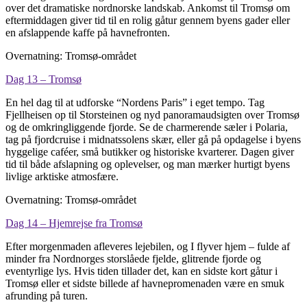
over det dramatiske nordnorske landskab. Ankomst til Tromsø om
eftermiddagen giver tid til en rolig gåtur gennem byens gader eller
en afslappende kaffe på havnefronten.
Overnatning: Tromsø-området
Dag 13 – Tromsø
En hel dag til at udforske “Nordens Paris” i eget tempo. Tag
Fjellheisen op til Storsteinen og nyd panoramaudsigten over Tromsø
og de omkringliggende fjorde. Se de charmerende sæler i Polaria,
tag på fjordcruise i midnatssolens skær, eller gå på opdagelse i byens
hyggelige caféer, små butikker og historiske kvarterer. Dagen giver
tid til både afslapning og oplevelser, og man mærker hurtigt byens
livlige arktiske atmosfære.
Overnatning: Tromsø-området
Dag 14 – Hjemrejse fra Tromsø
Efter morgenmaden afleveres lejebilen, og I flyver hjem – fulde af
minder fra Nordnorges storslåede fjelde, glitrende fjorde og
eventyrlige lys. Hvis tiden tillader det, kan en sidste kort gåtur i
Tromsø eller et sidste billede af havnepromenaden være en smuk
afrunding på turen.