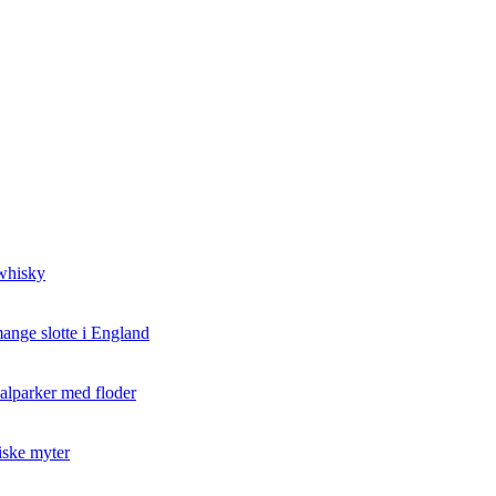
 whisky
ange slotte i England
nalparker med floder
iske myter