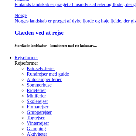
Finlands landskab er præget af tusindvis af søer og floder, der g
Norge
Norges landskab er præget af dybe fjorde og høje fjelde, der giv
Glæden ved at rejse
Storslåede landskaber – kombineret med rig kulturarv...
Rejseformer
Rejseformer
Kør-selv-ferier
Rundrejser med guide
Autocamper ferier
Sommerhuse
Rideferier
Miniferier
Skolerejser
Firmarejser
Grupperejser
Togrejser
Vinterrejser
Glamping
Aktiviteter