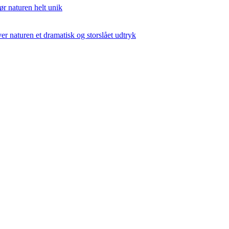
ør naturen helt unik
er naturen et dramatisk og storslået udtryk