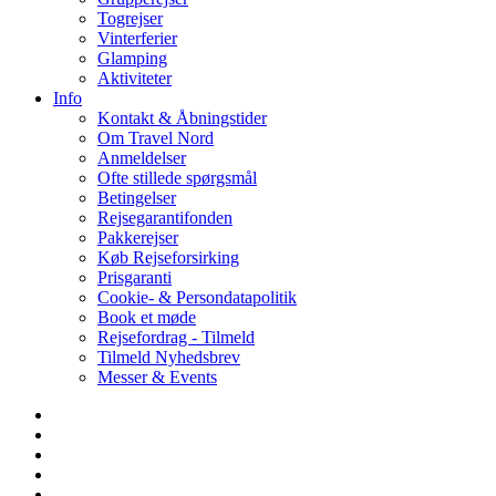
Togrejser
Vinterferier
Glamping
Aktiviteter
Info
Kontakt & Åbningstider
Om Travel Nord
Anmeldelser
Ofte stillede spørgsmål
Betingelser
Rejsegarantifonden
Pakkerejser
Køb Rejseforsirking
Prisgaranti
Cookie- & Persondatapolitik
Book et møde
Rejsefordrag - Tilmeld
Tilmeld Nyhedsbrev
Messer & Events