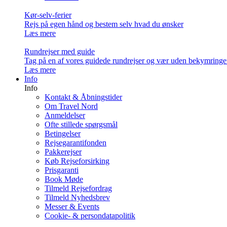
Kør-selv-ferier
Rejs på egen hånd og bestem selv hvad du ønsker
Læs mere
Rundrejser med guide
Tag på en af vores guidede rundrejser og vær uden bekymringe
Læs mere
Info
Info
Kontakt & Åbningstider
Om Travel Nord
Anmeldelser
Ofte stillede spørgsmål
Betingelser
Rejsegarantifonden
Pakkerejser
Køb Rejseforsirking
Prisgaranti
Book Møde
Tilmeld Rejsefordrag
Tilmeld Nyhedsbrev
Messer & Events
Cookie- & persondatapolitik