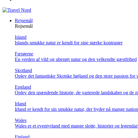
Rejsemål
Rejsemål
Island
Islands smukke natur er kendt for sine stærke kontraster
Færøerne
En verden af vild og uberørt natur og den velkendte gæstfrihed
Skotland
Oplev det fantastiske Skotske højland og den store passion for
England
Oplev den spændende historie, de varierede landskaber og de m
Irland
Irland er kendt for sin smukke natur, der byder på mange natio
Wales
Wales er et eventyrland med mange slotte, historier og legendar
Finland