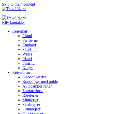
Skip to main content
Bliv kontaktet
Rejsemål
Island
Færøerne
England
Skotland
Wales
Irland
Finland
Norge
Rejseformer
Kør-selv-ferier
Rundrejser med guide
Autocamper ferier
Sommerhuse
Rideferier
Miniferier
Skolerejser
Firmarejser
Grupperejser