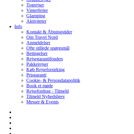
Togrejser
Vinterferier
Glamping
Aktiviteter
Info
Kontakt & Åbningstider
Om Travel Nord
Anmeldelser
Ofte stillede spørgsmål
Betingelser
Rejsegarantifonden
Pakkerejser
Køb Rejseforsirking
Prisgaranti
Cookie- & Persondatapolitik
Book et møde
Rejsefordrag - Tilmeld
Tilmeld Nyhedsbrev
Messer & Events