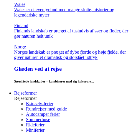
Wales
Wales er et eventyrland med mange slotte, historier og
legendariske myter
Finland
Finlands landskab er præget af tusindvis af søer og floder, der
gør naturen helt unik
Norge
Norges landskab er præget af dybe fjorde og høje fjelde, der
giver naturen et dramatisk og storslået udtryk
Glæden ved at rejse
Storslåede landskaber – kombineret med rig kulturarv...
Rejseformer
Rejseformer
Kør-selv-ferier
Rundrejser med guide
Autocamper ferier
Sommerhuse
Rideferier
Miniferier