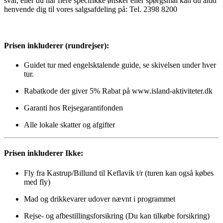
svar, eller du har flere specifikke ønsker eller spørgsmål kan du altid
henvende dig til vores salgsafdeling på: Tel. 2398 8200
Prisen inkluderer (rundrejser):
Guidet tur med engelsktalende guide, se skivelsen under hver
tur.
Rabatkode der giver 5% Rabat på www.island-aktiviteter.dk
Garanti hos Rejsegarantifonden
Alle lokale skatter og afgifter
Prisen inkluderer Ikke:
Fly fra Kastrup/Billund til Keflavik t/r (turen kan også købes
med fly)
Mad og drikkevarer udover nævnt i programmet
Rejse- og afbestillingsforsikring (Du kan tilkøbe forsikring)