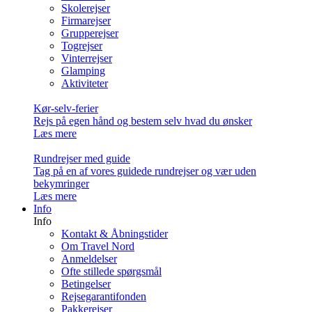
Skolerejser
Firmarejser
Grupperejser
Togrejser
Vinterrejser
Glamping
Aktiviteter
Kør-selv-ferier
Rejs på egen hånd og bestem selv hvad du ønsker
Læs mere
Rundrejser med guide
Tag på en af vores guidede rundrejser og vær uden
bekymringer
Læs mere
Info
Info
Kontakt & Åbningstider
Om Travel Nord
Anmeldelser
Ofte stillede spørgsmål
Betingelser
Rejsegarantifonden
Pakkerejser