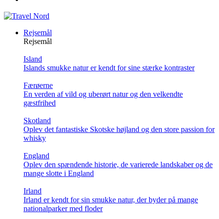
Rejsemål
Rejsemål
Island
Islands smukke natur er kendt for sine stærke kontraster
Færøerne
En verden af vild og uberørt natur og den velkendte
gæstfrihed
Skotland
Oplev det fantastiske Skotske højland og den store passion for
whisky
England
Oplev den spændende historie, de varierede landskaber og de
mange slotte i England
Irland
Irland er kendt for sin smukke natur, der byder på mange
nationalparker med floder