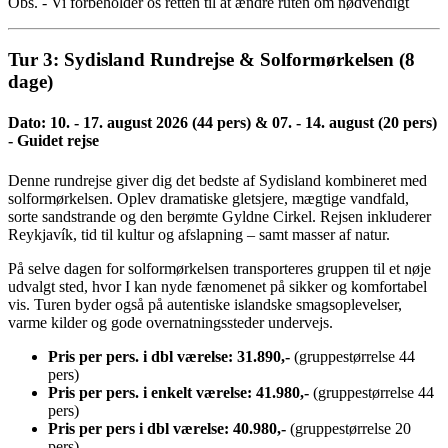
Obs. - Vi forbeholder os retten til at ændre ruten om nødvendigt
Tur 3: Sydisland Rundrejse & Solformørkelsen (8
dage)
Dato: 10. - 17. august 2026 (44 pers) & 07. - 14. august (20 pers)
- Guidet rejse
Denne rundrejse giver dig det bedste af Sydisland kombineret med
solformørkelsen. Oplev dramatiske gletsjere, mægtige vandfald,
sorte sandstrande og den berømte Gyldne Cirkel. Rejsen inkluderer
Reykjavík, tid til kultur og afslapning – samt masser af natur.
På selve dagen for solformørkelsen transporteres gruppen til et nøje
udvalgt sted, hvor I kan nyde fænomenet på sikker og komfortabel
vis. Turen byder også på autentiske islandske smagsoplevelser,
varme kilder og gode overnatningssteder undervejs.
Pris per pers. i dbl værelse: 31.890,-
(gruppestørrelse 44
pers)
Pris per pers. i enkelt værelse: 41.980,-
(gruppestørrelse 44
pers)
Pris per pers i dbl værelse: 40.980,-
(gruppestørrelse 20
pers)