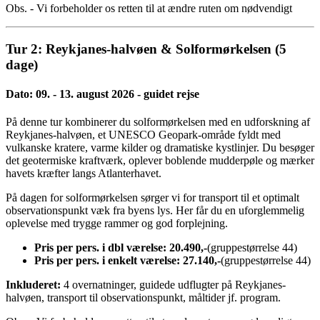
Obs. - Vi forbeholder os retten til at ændre ruten om nødvendigt
Tur 2: Reykjanes-halvøen & Solformørkelsen (5
dage)
Dato: 09. - 13. august 2026 - guidet rejse
På denne tur kombinerer du solformørkelsen med en udforskning af
Reykjanes-halvøen, et UNESCO Geopark-område fyldt med
vulkanske kratere, varme kilder og dramatiske kystlinjer. Du besøger
det geotermiske kraftværk, oplever boblende mudderpøle og mærker
havets kræfter langs Atlanterhavet.
På dagen for solformørkelsen sørger vi for transport til et optimalt
observationspunkt væk fra byens lys. Her får du en uforglemmelig
oplevelse med trygge rammer og god forplejning.
Pris per pers. i dbl værelse: 20.490,-
(gruppestørrelse 44)
Pris per pers. i enkelt værelse: 27.140,-
(gruppestørrelse 44)
Inkluderet:
4 overnatninger, guidede udflugter på Reykjanes-
halvøen, transport til observationspunkt, måltider jf. program.