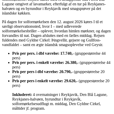
Lagune omgivet af lavamarker, efterfulgt af en tur på Reykjanes-
halvøen og en byrundtur i Reykjavík med smagsprøver på det
islandske køkken.
På dagen for solformørkelsen den 12. august 2026 køres I til et
særligt observationssted, hvor I – med udleverede
solformørkelsesbriller – oplever, hvordan himlen mørkner, og dagen
forvandles til nat. Dagen afsluttes med en fælles middag. Rejsen
fuldendes med Gyldne Cirkel: Þingvellir, gejsere og Gullfoss-
vandfaldet – samt en ægte islandsk smagsoplevelse ved Geysir.
Pris per pers. i dbl værelse: 17.740,-
(gruppestørrelse 44
pers)
Pris per pers. i enkelt værelse: 26.380,-
(gruppestørrelse 44
pers)
Pris per pers i dbl værelse: 20.790,-
(gruppestørrelse 20
pers)
Pris per pers i enkelt værelse: 29.620,-
(gruppestørrelse 20
pers)
Inkluderet:
4 overnatninger i Reykjavik, Den Blå Lagune,
Reykjanes-halvøen, byrundtur i Reykjavík,
solformørkelsesudflugt m. middag, Den Gyldne Cirkel,
måltider jf. program.