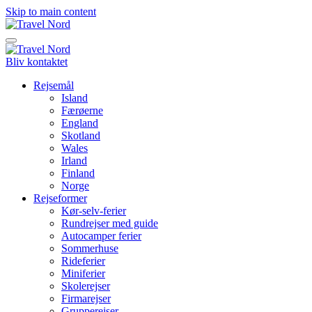
Skip to main content
Bliv kontaktet
Rejsemål
Island
Færøerne
England
Skotland
Wales
Irland
Finland
Norge
Rejseformer
Kør-selv-ferier
Rundrejser med guide
Autocamper ferier
Sommerhuse
Rideferier
Miniferier
Skolerejser
Firmarejser
Grupperejser