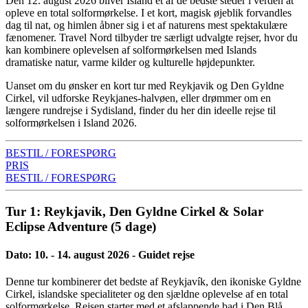
Den 12. august 2026 bliver Island et af de bedste steder i verden at
opleve en total solformørkelse. I et kort, magisk øjeblik forvandles
dag til nat, og himlen åbner sig i et af naturens mest spektakulære
fænomener. Travel Nord tilbyder tre særligt udvalgte rejser, hvor du
kan kombinere oplevelsen af solformørkelsen med Islands
dramatiske natur, varme kilder og kulturelle højdepunkter.
Uanset om du ønsker en kort tur med Reykjavik og Den Gyldne
Cirkel, vil udforske Reykjanes-halvøen, eller drømmer om en
længere rundrejse i Sydisland, finder du her din ideelle rejse til
solformørkelsen i Island 2026.
BESTIL / FORESPØRG
PRIS
BESTIL / FORESPØRG
Tur 1: Reykjavik, Den Gyldne Cirkel & Solar
Eclipse Adventure (5 dage)
Dato: 10. - 14. august 2026 - Guidet rejse
Denne tur kombinerer det bedste af Reykjavík, den ikoniske Gyldne
Cirkel, islandske specialiteter og den sjældne oplevelse af en total
solformørkelse. Rejsen starter med et afslappende bad i Den Blå