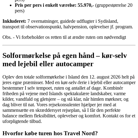
Pris per pers i enkelt værelse: 55.970,-
(gruppestørrelse 20
pers)
Inkluderet:
7 overnatninger, guidede udflugter i Sydisland,
transport til observationspunkt, halvpension, oplevelser jf. program.
Obs. - Vi forbeholder os retten til at ændre ruten om nødvendigt
Solformørkelse på egen hånd – kør-selv
med lejebil eller autocamper
Oplev den totale solformørkelse i Island den 12. august 2026 helt på
jeres egne præmisser. Med en kør-selv-ferie i lejebil eller autocamper
bestemmer I selv tempoet, ruten og antallet af dage. Kombinér
friheden på vejene med Islands spektakulære landskaber, varme
kilder, vandfald og gletsjere – og stå klar, når himlen mørkner, og
dag bliver til nat. Vores rejsekonsulenter hjælper jer med at
sammensætte en skræddersyet rejseplan, så I får den perfekte
balance mellem fleksibilitet, oplevelser og komfort. Kontakt os for et
uforpligtende tilbud.
Hvorfor købe turen hos Travel Nord?