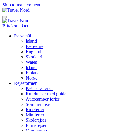
Skip to main content
Bliv kontaktet
Rejsemål
Island
Færøerne
England
Skotland
Wales
Irland
Finland
Norge
Rejseformer
Kør-selv-ferier
Rundrejser med guide
Autocamper ferier
Sommerhuse
Rideferier
Miniferier
Skolerejser
Firmarejser
Grupperejser