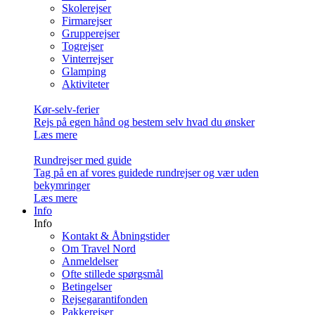
Skolerejser
Firmarejser
Grupperejser
Togrejser
Vinterrejser
Glamping
Aktiviteter
Kør-selv-ferier
Rejs på egen hånd og bestem selv hvad du ønsker
Læs mere
Rundrejser med guide
Tag på en af vores guidede rundrejser og vær uden
bekymringer
Læs mere
Info
Info
Kontakt & Åbningstider
Om Travel Nord
Anmeldelser
Ofte stillede spørgsmål
Betingelser
Rejsegarantifonden
Pakkerejser