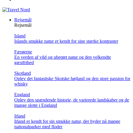
Rejsemål
Rejsemål
Island
Islands smukke natur er kendt for sine stærke kontraster
Færøerne
En verden af vild og uberørt natur og den velkendte
gæstfrihed
Skotland
Oplev det fantastiske Skotske højland og den store passion for
whisky
England
Oplev den spændende historie, de varierede landskaber og de
mange slotte i England
Irland
Irland er kendt for sin smukke natur, der byder på mange
nationalparker med floder