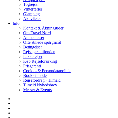
Togrejser
Vinterferier
Glamping
Aktiviteter
Info
Kontakt & Åbningstider
Om Travel Nord
Anmeldelser
Ofte stillede spørgsmål
Betingelser
Rejsegarantifonden
Pakkerejser
Køb Rejseforsirking
Prisgaranti
Cookie- & Persondatapolitik
Book et møde
Rejsefordrag - Tilmeld
Tilmeld Nyhedsbrev
Messer & Events