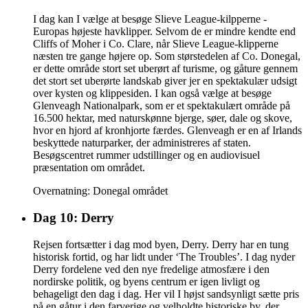
I dag kan I vælge at besøge Slieve League-kilpperne -
Europas højeste havklipper. Selvom de er mindre kendte end
Cliffs of Moher i Co. Clare, når Slieve League-klipperne
næsten tre gange højere op. Som størstedelen af Co. Donegal,
er dette område stort set uberørt af turisme, og gåture gennem
det stort set uberørte landskab giver jer en spektakulær udsigt
over kysten og klippesiden. I kan også vælge at besøge
Glenveagh Nationalpark, som er et spektakulært område på
16.500 hektar, med naturskønne bjerge, søer, dale og skove,
hvor en hjord af kronhjorte færdes. Glenveagh er en af Irlands
beskyttede naturparker, der administreres af staten.
Besøgscentret rummer udstillinger og en audiovisuel
præsentation om området.
Overnatning: Donegal området
Dag 10: Derry
Rejsen fortsætter i dag mod byen, Derry. Derry har en tung
historisk fortid, og har lidt under ‘The Troubles’. I dag nyder
Derry fordelene ved den nye fredelige atmosfære i den
nordirske politik, og byens centrum er igen livligt og
behageligt den dag i dag. Her vil I højst sandsynligt sætte pris
på en gåtur i den farverige og velholdte historiske by, der