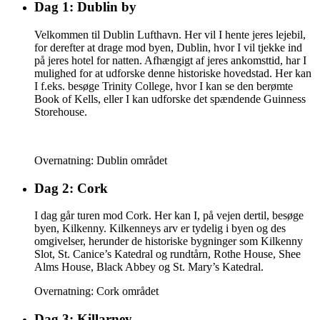
Dag 1: Dublin by
Velkommen til Dublin Lufthavn. Her vil I hente jeres lejebil,
for derefter at drage mod byen, Dublin, hvor I vil tjekke ind
på jeres hotel for natten. Afhængigt af jeres ankomsttid, har I
mulighed for at udforske denne historiske hovedstad. Her kan
I f.eks. besøge Trinity College, hvor I kan se den berømte
Book of Kells, eller I kan udforske det spændende Guinness
Storehouse.
Overnatning: Dublin området
Dag 2: Cork
I dag går turen mod Cork. Her kan I, på vejen dertil, besøge
byen, Kilkenny. Kilkenneys arv er tydelig i byen og des
omgivelser, herunder de historiske bygninger som Kilkenny
Slot, St. Canice’s Katedral og rundtårn, Rothe House, Shee
Alms House, Black Abbey og St. Mary’s Katedral.
Overnatning: Cork området
Dag 3: Killarney