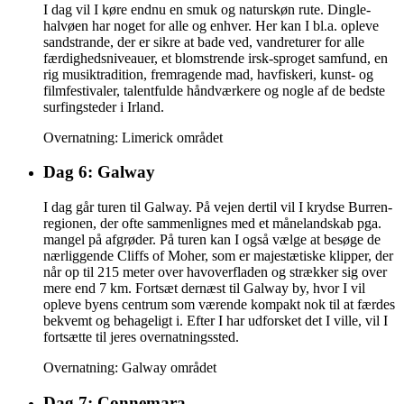
I dag vil I køre endnu en smuk og naturskøn rute. Dingle-
halvøen har noget for alle og enhver. Her kan I bl.a. opleve
sandstrande, der er sikre at bade ved, vandreturer for alle
færdighedsniveauer, et blomstrende irsk-sproget samfund, en
rig musiktradition, fremragende mad, havfiskeri, kunst- og
filmfestivaler, talentfulde håndværkere og nogle af de bedste
surfingsteder i Irland.
Overnatning: Limerick området
Dag 6: Galway
I dag går turen til Galway. På vejen dertil vil I krydse Burren-
regionen, der ofte sammenlignes med et månelandskab pga.
mangel på afgrøder. På turen kan I også vælge at besøge de
nærliggende Cliffs of Moher, som er majestætiske klipper, der
når op til 215 meter over havoverfladen og strækker sig over
mere end 7 km. Fortsæt dernæst til Galway by, hvor I vil
opleve byens centrum som værende kompakt nok til at færdes
bekvemt og behageligt i. Efter I har udforsket det I ville, vil I
fortsætte til jeres overnatningssted.
Overnatning: Galway området
Dag 7: Connemara