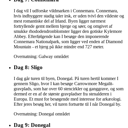
I dag vil I udforske vildmarken i Connemara. Connemara,
hvis indbyggere stadig taler irsk, er uden tvivl den vildeste og
mest romantiske del af Irland. Byen ligger nærmest
fortryllende gemt mellem bjerge og søer, og omgivet af
smukke rhododendronblomster ligger den gotiske Kylemore
Abbey. Efterfølgende kan I besøge den imponerende
Connemara Nationalpark, som ligger ved enden af Diamond
Mountain - et bjerg på ikke mindre end 727 meter.
Overnatning: Galway området
Dag 8: Sligo
I dag går turen til byen, Donegal. På turen hertil kommer I
gennem Sligo, hvor I kan besøge Carrowmore Megalit-
gravplads, som har over 60 stencirkler og ganggrave, og som
dermed er en af de største gravpladser fra stenalderen i
Europa. Et must for besøgende med interesse for arkæologi.
Efter jeres besøg her, vil turen fortsætte til I når Donegal by.
Overnatning: Donegal området
Dag 9: Donegal