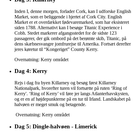
Inden I, denne morgen, forlader Cork, kan I udforske English
Market, som er beliggende i hjertet af Cork City. English
Market er et overdækket fødevaremarked, som har eksisteret
siden 1788. Alternativt kan I besøge Titanic Experience i
Cobh. Stedet markerer afgangsstedet for de sidste 123
passagerer, der gik ombord på det berømte skib, Titanic, på
dens skæbnesvangre jomfrurejse til Amerika. Fortsæt derefter
jeres køretur til “Kongeriget” County Kerry.
Overnatning: Kerry området
Dag 4: Kerry
Rejs i dag fra byen Killarney og besøg først Killarney
Nationalpark, hvorefter turen vil fortsætte på ruten ‘Ring of
Kerry'. ‘Ring of Kerry’ vil føre jer langs Atlanterhavskysten,
og er en af højdepunkterne på en tur til Irland. Landskabet på
halvøen er meget smuk og betagende.
Overnatning: Kerry området
Dag 5: Dingle-halvøen - Limerick