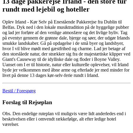
13 dage pakkerejse Irland - den store tur
rundt med lejebil og hoteller
Oplev Irland - Kør Selv på Enestående Pakkerejse fra Dublin til
Belfas. Dyk ned i den lokale musiktradition på de hyggelige pubber
og lad jer forføre af den venlige atmosfære og det livlige byliv. Tag
på eventyr gennem de grønne dale, bjerge og søer, der udgør Irlands
smukke landskaber. Gå på opdagelse i de små byer og landsbyer,
hvor I vil blive mødt med gæstfrihed og charme. Lad jer betage af
den storslåede natur, der strækker sig fra de majestætiske klipper ved
Giant's Causeway til de idylliske dale og floder i Boyne Valley.
Uanset om I er til historie, natur eller kulturelle oplevelser, vil Irland
byde jer velkommen med åbne arme og efterlade jer med minder for
livet på denne 13 dages kør-selv-ferie rundt i Irland.
Bestil / Forespørg
Forslag til Rejseplan
Obs. Den endelige ruteplan vil muligvis være lidt anderledes end i
beskrivelsen eller i omvendt rækkefølge, alt efter ledige hotel
værelser.