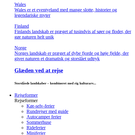
Wales
Wales er et eventyrland med mange slotte, historier og
legendariske myter
Finland
Finlands landskab er præget af tusindvis af søer og floder, der
gør naturen helt unik
Norge
Norges landskab er præget af dybe fjorde og høje fjelde, der
giver naturen et dramatisk og storslået udtryk
Glæden ved at rejse
Storslåede landskaber – kombineret med rig kulturarv...
Rejseformer
Rejseformer
Kør-selv-ferier
Rundrejser med guide
Autocamper ferier
Sommerhuse
Rideferier
Miniferier