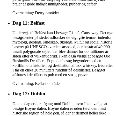
praler af gode indkøbsmuligheder, pubber og caféer.
Overnatning: Derry området
Dag 11: Belfast
Undervejs til Belfast kan I besøge Giant’s Causeway. Det nye
besøgscenter på stedet udforsker de vigtigste temaer indenfor
mytologi, geologi, landskab, økologi, kultur og social historie,
baseret på UNESCOs verdensarvssted, der består af 40.000
basalt polygonale søjler, der blev dannet for 60 millioner år
siden efter et vulkanudbrud. I kan også vælge at besøge Old
Bushmills Destilleri. Et guidet besøg begynder med en
kortfilm om historien og destillation af irsk whiskey, hvorefter
I får en cirka 20 minutters rundtur på destilleriet. Besøget
afsluttes i destilleriets pub med en smagsprøve.
Overnatning: Belfast området
Dag 12: Dublin
Denne dag er der afgang mod Dublin, hvor I kan vælge at
besøge Boyne-dalen. Boyne-dalen er uden tvivl den mest
historiske region på hele øen, så der er dermed heller ikke